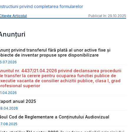
nstructiuni privind completarea formularelor
Citește Articolul
Publicat în: 29.10.2025
Anunțuri
nunț privind transferul fără plată al unor active fixe și
obiecte de inventar propuse spre disponibilizare
6.07.2026
Anuntul nr. 4437/21.04.2026 privind declansarea procedurii
de transfer la cerere pentru ocuparea functiei publice de
executie vacanta de consilier achizitii publice, clasa I, grad
profesional superior
1.04.2026
Raport anual 2025
08.04.2026
Noul Cod de Reglementare a Conținutului Audiovizual
7.08.2025