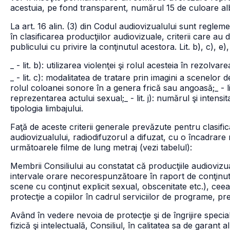
acestuia, pe fond transparent, numărul 15 de culoare al
La art. 16 alin. (3) din Codul audiovizualului sunt regleme
în clasificarea producţiilor audiovizuale, criterii care au
publicului cu privire la conţinutul acestora. Lit. b), c), e),
_ - lit. b): utilizarea violenţei şi rolul acesteia în rezolva
_ - lit. c): modalitatea de tratare prin imagini a scenelor d
rolul coloanei sonore în a genera frică sau angoasă;
_ - 
reprezentarea actului sexual;
_ - lit. j): numărul şi inten
tipologia limbajului.
Faţă de aceste criterii generale prevăzute pentru clasifica
audiovizualului, radiodifuzorul a difuzat, cu o încadrar
următoarele filme de lung metraj (vezi tabelul):
Membrii Consiliului au constatat că producţiile audiovizua
intervale orare necorespunzătoare în raport de conţinutu
scene cu conţinut explicit sexual, obscenitate etc.), ce
protecţie a copiilor în cadrul serviciilor de programe, p
Având în vedere nevoia de protecţie şi de îngrijire specia
fizică şi intelectuală, Consiliul, în calitatea sa de garan