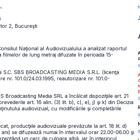
.
,
I
8
ctor 2, Bucureşti
onsiliul Naţional al Audiovizualului a analizat raportul
A
a filmelor de lung metraj difuzate în perioada 15-
1
ului S.C. SBS BROADCASTING MEDIA S.R.L. (licenţa
re nr. 101.0/24.03.1995, reautorizare nr. 101.0-
 Broadcasting Media SRL a încălcat dispoziţiile art. 21
2
evederile art. 16 alin. (3) lit. b), c), e), j) şi k) din Decizia
nutului audiovizual, cu modificările şi completările
vocat, producţiile audiovizuale prevăzute la art. 18 lit. d)
0
5 ani) se difuzează numai în intervalul orar 22.00-06.00 şi
zentând un cerc de culoare albă, iar în interiorul