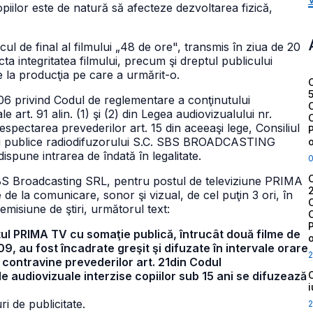
opiilor este de natură să afecteze dezvoltarea fizică,
l de final al filmului „48 de ore", transmis în ziua de 20
cta integritatea filmului, precum şi dreptul publicului
e la producţia pe care a urmărit-o.
/2006 privind Codul de reglementare a conţinutului
le art. 91 alin. (1) şi (2) din Legea audiovizualului nr.
espectarea prevederilor art. 15 din aceeaşi lege, Consiliul
ţii publice radiodifuzorului S.C. SBS BROADCASTING
spune intrarea de îndată în legalitate.
 SBS Broadcasting SRL, pentru postul de televiziune PRIMA
de la comunicare, sonor şi vizual, de cel puţin 3 ori, în
emisiune de ştiri, următorul text:
stul PRIMA TV cu somaţie publică, întrucât două filme de
09, au fost încadrate greşit şi difuzate în intervale orare
2
 contravine prevederilor art. 21din Codul
ile audiovizuale interzise copiilor sub 15 ani se difuzează
i de publicitate.
2