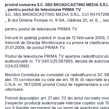
privind somarea S.C. SBS BROADCASTING MEDIA S.R.L
_
pentru postul de televiziune PRIMA TV
S.C. SBS BROADCASTING MEDIA S.R.L. CUI R474729
_ B-dul Dimitrie Pompei nr. 9-9A, clădirea 20, et. 8,
_ se
pentru postul de televiziune PRIMA TV
Întrunit în şedinţă publică în ziua de 12 februarie 2009, C
întocmit de Direcţia Monitorizare cu privire la clasificare
31.01.2009, de postul PRIMA TV.
Postul de televiziune PRIMA TV aparţine radiodifuzor
audiovizuală nr. TV 040.1/25.06.1993, decizia de autoriza
1/24.03.1995).
Membrii Consiliului au constatat că radiodifuzorul SC SBS
alin. (1) coroborate cu cele ale art. 18 lit. d) raportate la pr
C.N.A. nr. 187/2006 privind Codul de reglementare a conţi
ulterioare.
Potrivit dispoziţiilor art. 21 alin. (1) din actul normativ in
(respectiv producţii audiovizuale interzise copiilor sub 1
vor fi însoţite permanent de un semn de avertizare repre