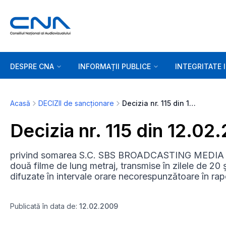
DESPRE CNA
INFORMAȚII PUBLICE
INTEGRITATE 
Acasă
DECIZII de sancționare
Decizia nr. 115 din 12.02.2009
Decizia nr. 115 din 12.02
privind somarea S.C. SBS BROADCASTING MEDIA S.R
două filme de lung metraj, transmise în zilele de 20 ș
difuzate în intervale orare necorespunzătoare în rapo
Publicată în data de:
12.02.2009