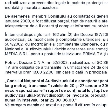
radiodifuzor a prevederilor legale în materia protecţiei c
mentală şi morală a acestora.
De asemenea, membrii Consiliului au constatat că genericu
ianuarie 2009, a fost difuzat parţial, fapt de natură a afe
telespectator de a fi corect şi complet informat cu privir
În temeiul dispoziţiilor art. 162 alin (2) din Decizia 187
audiovizual, cu modificările şi completările ulterioare, şi a
504/2002, cu modificările şi completările ulterioare, cu r
Naţional al Audiovizualului decide adresarea unei soma
MEDIA S.R.L. pentru postul de televiziune PRIMA TV şi di
Potrivit Deciziei C.N.A. nr. 52/2003, radiodifuzorul SC
TV, are obligaţia de a transmite în următoarele 24 de ore 
intervalul orar 18.00-22.00, din care o dată în principala 
„Consiliul Naţional al Audiovizualului a sancţionat po
lung metraj, transmise în zilele de 20 şi 27 ianuarie 20
necorespunzătoare în raport de conţinutul lor, fapt ce
audiovizualului.Potrivit dispoziţiilor invocate, producţi
numai în intervalul orar 22.00-06.00.”
Vă atragem atenţia că textul nu poate fi difuzat în calupur