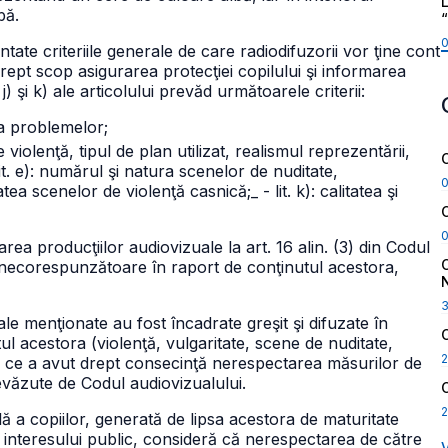
L
bă.
ntate criteriile generale de care radiodifuzorii vor ţine cont
 drept scop asigurarea protecţiei copilului şi informarea
 j) şi k) ale articolului prevăd următoarele criterii:
rea problemelor;
e violenţă, tipul de plan utilizat, realismul reprezentării,
lit. e): numărul şi natura scenelor de nuditate,
sitatea scenelor de violenţă casnică;
_ - lit. k): calitatea şi
rea producţiilor audiovizuale la art. 16 alin. (3) din Codul
e necorespunzătoare în raport de conţinutul acestora,
le menţionate au fost încadrate greşit şi difuzate în
l acestora (violenţă, vulgaritate, scene de nuditate,
2
ea ce a avut drept consecinţă nerespectarea măsurilor de
revăzute de Codul audiovizualului.
2
lă a copiilor, generată de lipsa acestora de maturitate
t al interesului public, consideră că nerespectarea de către