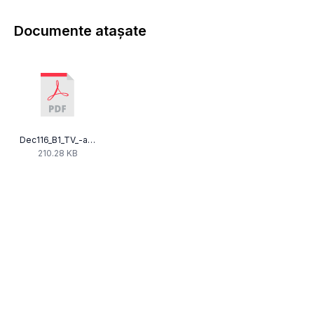
Documente atașate
Dec116_B1_TV_-am_10_000.pdf
210.28 KB