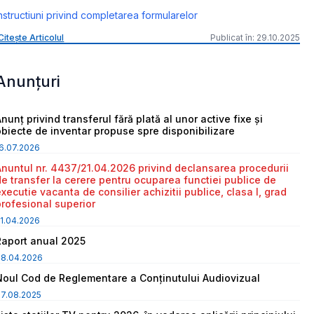
nstructiuni privind completarea formularelor
Citește Articolul
Publicat în: 29.10.2025
Anunțuri
nunț privind transferul fără plată al unor active fixe și
obiecte de inventar propuse spre disponibilizare
6.07.2026
Anuntul nr. 4437/21.04.2026 privind declansarea procedurii
de transfer la cerere pentru ocuparea functiei publice de
executie vacanta de consilier achizitii publice, clasa I, grad
profesional superior
1.04.2026
Raport anual 2025
08.04.2026
Noul Cod de Reglementare a Conținutului Audiovizual
7.08.2025