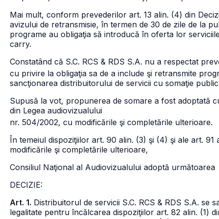
Mai mult, conform prevederilor art. 13 alin. (4) din Decizi
avizului de retransmisie, în termen de 30 de zile de la publ
programe au obligaţia să introducă în oferta lor servicii
carry.
Constatând că S.C. RCS & RDS S.A. nu a respectat preve
cu privire la obligaţia sa de a include şi retransmite pro
sancţionarea distribuitorului de servicii cu
somaţie public
Supusă la vot, propunerea de somare a fost adoptată cu r
din Legea audiovizualului
nr. 504/2002, cu modificările şi completările ulterioare.
În temeiul dispoziţiilor art. 90 alin. (3) şi (4) şi ale art. 
modificările şi completările ulterioare,
Consiliul Naţional al Audiovizualului adoptă următoarea
DECIZIE:
Art. 1.
Distribuitorul de servicii S.C. RCS & RDS S.A. se s
legalitate pentru încălcarea dispoziţiilor art. 82 alin. (1)