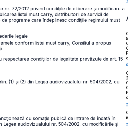
a nr. 72/2012 privind condiţiile de eliberare şi modificare a
icarea listei must carry, distribuitorii de servicii de
le de programe care îndeplinesc condiţiile regimului must
derile legale
gramele conform listei
must carry, Consiliul a propus
ă.
espectarea condiţiilor de legalitate prevăzute de art. 15
91 alin. (1) şi (2) din Legea audiovizualului nr. 504/2002, cu
2
ancţionează cu somaţie publică de intrare de îndată în
 din Legea audiovizualului nr. 504/2002, cu modificările şi
2