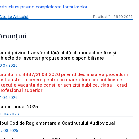
nstructiuni privind completarea formularelor
Citește Articolul
Publicat în: 29.10.2025
Anunțuri
nunț privind transferul fără plată al unor active fixe și
obiecte de inventar propuse spre disponibilizare
6.07.2026
Anuntul nr. 4437/21.04.2026 privind declansarea procedurii
de transfer la cerere pentru ocuparea functiei publice de
executie vacanta de consilier achizitii publice, clasa I, grad
profesional superior
1.04.2026
Raport anual 2025
08.04.2026
Noul Cod de Reglementare a Conținutului Audiovizual
7.08.2025