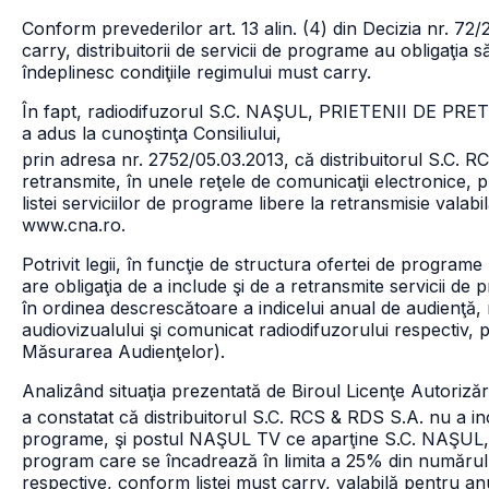
Conform prevederilor art. 13 alin. (4) din Decizia nr. 72/
carry, distribuitorii de servicii de programe au obligaţia 
îndeplinesc condiţiile regimului must carry.
În fapt, radiodifuzorul S.C. NAŞUL, PRIETENII DE PR
a adus la cunoştinţa Consiliului,
prin adresa nr. 2752/05.03.2013, că distribuitorul S.C. RC
retransmite, în unele reţele de comunicaţii electronice,
listei serviciilor de programe libere la retransmisie vala
www.cna.ro.
Potrivit legii, în funcţie de structura ofertei de programe p
are obligaţia de a include şi de a retransmite servicii de 
în ordinea descrescătoare a indicelui anual de audienţă, 
audiovizualului şi comunicat radiodifuzorului respectiv
Măsurarea Audienţelor).
Analizând situaţia prezentată de Biroul Licenţe Autorizări
a constatat că distribuitorul S.C. RCS & RDS S.A. nu a inc
programe, şi postul NAŞUL TV ce aparţine
S.C. NAŞUL,
program care se încadrează în limita a 25% din numărul to
respective, conform listei must carry, valabilă pentru an