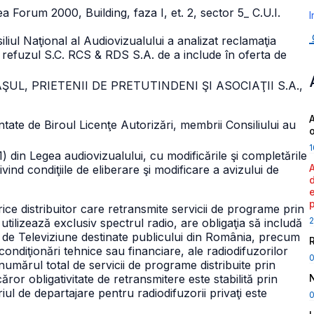
ea Forum 2000, Building, faza I, et. 2, sector 5
_ C.U.I.
I
iliul Naţional al Audiovizualului a analizat reclamaţia
a refuzul S.C. RCS & RDS S.A. de a include în oferta de
 NAŞUL, PRIETENII DE PRETUTINDENI ŞI ASOCIAŢII S.A.,
A
entate de Biroul Licenţe Autorizări, membrii Consiliului au
1
1) din Legea audiovizualului, cu modificările şi completările
rivind condiţiile de eliberare şi modificare a avizului de
orice distribuitor care retransmite servicii de programe prin
2
utilizează exclusiv spectrul radio, are obligaţia să includă
e de Televiziune destinate publicului din România, precum
 condiţionări tehnice sau financiare, ale radiodifuzorilor
n numărul total de servicii de programe distribuite prin
ăror obligativitate de retransmitere este stabilită prin
iul de departajare pentru radiodifuzorii privaţi este
0