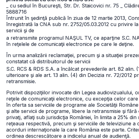
_ cu sediul în Bucureşti, Str. Dr. Staicovici nr. 75
_ Clădir
5888716
Întrunit în şedinţă publică în ziua de 12 martie 2013, Cons
înregistrată la CNA sub nr. 2752/05.03.2012 cu privire l
servicii şi de
a retransmite programul NAŞUL TV, ce aparţine S.C.
în reţelele de comunicaţii electronice pe care le deţine.
În urma analizării reclamaţiei, precum şi a situaţiei prez
constatat că distribuitorul de servicii
S.C. RCS & RDS S.A. a încălcat prevederile art. 82 alin. (
ulterioare şi ale art. 13 alin. (4) din Decizia nr. 72/2012 p
retransmisie.
Potrivit dispoziţiilor invocate din Legea audiovizualului, 
reţele de comunicaţii electronice, cu excepţia celor care 
în oferta sa serviciile de programe ale Societăţii Român
şi alte servicii de programe, libere la retransmisie şi fără
privaţi, aflaţi sub jurisdicţia României, în limita a 25% di
reţeaua respectivă, precum şi serviciile de televiziune a c
acorduri internaţionale la care România este parte. Criter
ordinea descrescătoare a indicelui anual de audienţă.