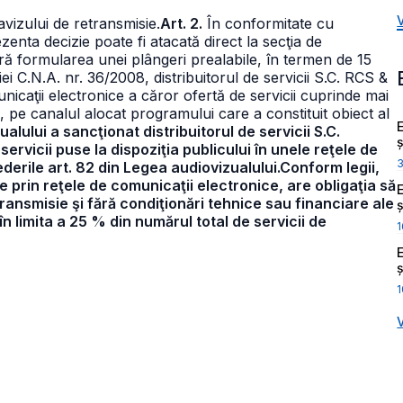
avizului de retransmisie.
Art. 2.
În conformitate cu
ezenta decizie poate fi atacată direct la secţia de
ară formularea unei plângeri prealabile, în termen de 15
iei C.N.A. nr. 36/2008, distribuitorul de servicii S.C. RCS &
nicaţii electronice a căror ofertă de servicii cuprinde mai
 pe canalul alocat programului care a constituit obiect al
ualului a sancţionat distribuitorul de servicii S.C.
ș
rvicii puse la dispoziţia publicului în unele reţele de
derile art. 82 din Legea audiovizualului.Conform legii,
e prin reţele de comunicaţii electronice, are obligaţia să
transmisie şi fără condiţionări tehnice sau financiare ale
ș
 în limita a 25 % din numărul total de servicii de
1
ș
1