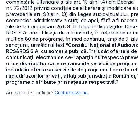
completările ulterioare şi ale art. 13 alin. (4) din Decizia
nr. 72/2012 privind condiţiile de eliberare şi modificare a 
prevederile art. 93 alin. (3) din Legea audiovizualului, pr
contencios administrativ a curţii de apel, fără a fi neces
zile de la comunicare.
Art. 3.
În temeiul dispoziţiilor Deciz
RDS S.A. are obligaţia de a transmite, în reţelele de comu
mult de 80 de programe, în mod continuu, timp de 7 zile,
sancţiunii, următorul text:
“Consiliul Naţional al Audioviz
RCS&RDS S.A. cu somaţie publică, întrucât ofertele de se
comunicaţii electronice ce-i aparţin nu respectă preve
orice distribuitor care retransmite servicii de program
includă în oferta sa serviciile de programe libere la re
radiodifuzorilor privaţi, aflaţi sub jurisdicţia României,
programe distribuite prin reţeaua respectivă.”
Ai nevoie de clarificări?
Contactează-ne