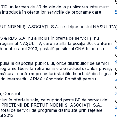
L
2012, în termen de 30 de zile de la publicarea listei must
să introducă în oferta lor serviciile de programe care
ETUTINDENI ŞI ASOCIAŢII S.A. ce deţine postul NAŞUL TV
S & RDS S.A. nu a inclus în oferta de servicii şi nu
 programul NAŞUL TV, care se află la poziţia 20, conform
bilă pentru anul 2013, postată pe site-ul CNA la adresa
usă la dispoziţia publicului, orice distribuitor de servicii
programe libere la retransmisie ale radiodifuzorilor privaţi,
măsurat conform procedurii stabilite la art. 45 din Legea
, prin intermediul ARMA (Asociaţia Română pentru
, Consiliul
2
lus în ofertele sale, ce cuprind peste 80 de servicii de
 PRIETENII DE PRETUTINDENI ŞI ASOCIAŢII S.A.,
2
tal de servicii de programe distribuite prin reţelele
ul 2013.