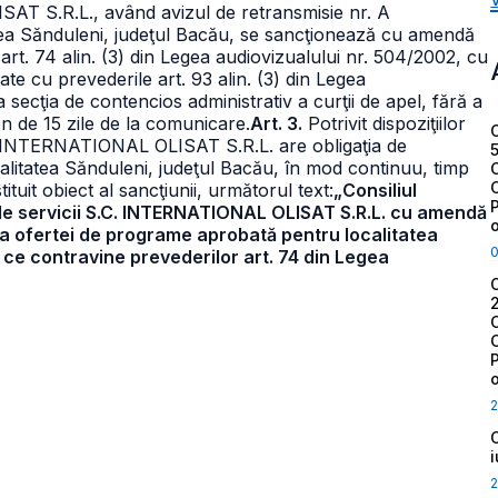
SAT S.R.L., având avizul de retransmisie nr. A
atea Sănduleni, judeţul Bacău, se sancţionează cu amendă
rt. 74 alin. (3) din Legea audiovizualului nr. 504/2002, cu
te cu prevederile art. 93 alin. (3) din Legea
a secţia de contencios administrativ a curţii de apel, fără a
n de 15 zile de la comunicare.
Art. 3.
Potrivit dispoziţiilor
S.C. INTERNATIONAL OLISAT S.R.L. are obligaţia de
calitatea Sănduleni, judeţul Bacău, în mod continuu, timp
tuit obiect al sancţiunii, următorul text:
„Consiliul
l de servicii S.C. INTERNATIONAL OLISAT S.R.L. cu amendă
ra ofertei de programe aprobată pentru localitatea
t ce contravine prevederilor art. 74 din Legea
2
2