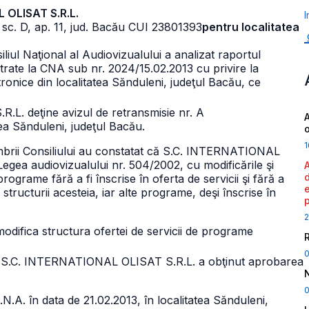
 OLISAT S.R.L.
I
 sc. D, ap. 11, jud. Bacău CUI 23801393
pentru localitatea
iliul Naţional al Audiovizualului a analizat raportul
strate la CNA sub nr. 2024/15.02.2013 cu privire la
ronice din localitatea Sănduleni, judeţul Bacău, ce
.L. deţine avizul de retransmisie nr. A
A
ea Sănduleni, judeţul Bacău.
1
embrii Consiliului au constatat că S.C. INTERNATIONAL
 Legea audiovizualului nr. 504/2002, cu modificările şi
rograme fără a fi înscrise în oferta de servicii şi fără a
structurii acesteia, iar alte programe, deşi înscrise în
2
ot modifica structura ofertei de servicii de programe
l
S.C. INTERNATIONAL OLISAT S.R.L. a obţinut aprobarea
0
.N.A. în data de 21.02.2013, în localitatea Sănduleni,