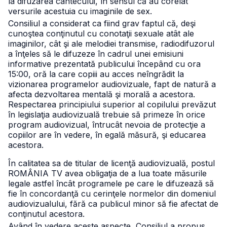
la difuzarea cântecului, în sensul că au corelat
versurile acestuia cu imaginile de sex.
Consiliul a considerat ca fiind grav faptul că, deşi
cunoştea conţinutul cu conotaţii sexuale atât ale
imaginilor, cât şi ale melodiei transmise, radiodifuzorul
a înţeles să le difuzeze în cadrul unei emisiuni
informative prezentată publicului începând cu ora
15:00, oră la care copiii au acces neîngrădit la
vizionarea programelor audiovizuale, fapt de natură a
afecta dezvoltarea mentală şi morală a acestora.
Respectarea principiului superior al copilului prevăzut
în legislaţia audiovizuală trebuie să primeze în orice
program audiovizual, întrucât nevoia de protecţie a
copiilor are în vedere, în egală măsură, şi educarea
acestora.
În calitatea sa de titular de licenţă audiovizuală, postul
ROMÂNIA TV avea obligaţia de a lua toate măsurile
legale astfel încât programele pe care le difuzează să
fie în concordanţă cu cerinţele normelor din domeniul
audiovizualului, fără ca publicul minor să fie afectat de
conţinutul acestora.
Având în vedere aceste aspecte, Consiliul a propus