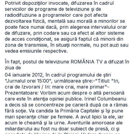
Potrivit dispoziţiilor invocate, difuzarea în cadrul
serviciilor de programe de televiziune şi de
radiodifuziune a programelor care pot afecta
dezvoltarea fizică, mentală sau morală a minorilor se
poate face numai dacă, prin alegerea intervalului orar
de difuzare, prin codare sau ca efect al altor sisteme
de acces condiţionat, se asigură faptul că minorii din
zona de transmisie, în situaţii normale, nu pot auzi sau
vedea emisiunile respective.
În fapt, postul de televiziune ROMÂNIA TV a difuzat în
ziua de
04 ianuarie 2012, în cadrul programului de ştiri
"Jurnalul orei 15:00", următoarea ştire:
-"Titlul: "Iri,
crai de Izvorani / Iri: mare crai, mare primar"
-
Prezentatoare: Vorbim acum despre o altă persoană
care este în atenţia opiniei publice. Irinel Columbeanu
a decis să se concentreze pe carieră după ce a rămas
fără soţie. Va candida la Primăria Capitalei şi îşi pune
mari speranţe chiar pe femeie. A avut lipici la ele, iar
acum le cheamă şi la urne. Aventurile amoroase ale
miliardarului au fost nu doar subiect de presă, ci şi