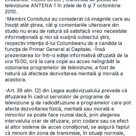
televiziune ANTENA 1 în zilele de 6 şi 7 octombrie
2010.
-Membrii Consiliului au considerat că imaginile care au
însoţit atât ştirea, cât şi comentariile ulterioare din
studio nu erau de natură să satisfacă vreo necesitate
informaţională şi nici să susţină subiectul ştirii,
respectiv intenţia d-lui Columbeanu de a candida la
funcţia de Primar General al Capitalei.
-Însă
prezentarea lor într-o ediţie informativă difuzată de la
ora 15:00, oră la care copiii au acces neîngrădit la
vizionarea programelor de televiziune, a fost de
natură să afecteze dezvoltarea mentală şi morală a
acestora.
-Art. 39 alin. (2) din Legea audiovizualului prevede că
difuzarea în cadrul serviciilor de programe de
televiziune şi de radiodifuziune a programelor care pot
afecta dezvoltarea fizică, mentală sau morală a
minorilor se poate face numai dacă, prin alegerea
intervalului orar de difuzare, prin codare sau ca efect
al altor sisteme de acces condiţionat, se asigură faptul
că minorii din zona de transmisie, în situaţii normale,