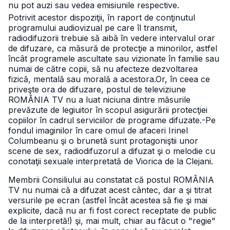
nu pot auzi sau vedea emisiunile respective.
Potrivit acestor dispoziţii, în raport de conţinutul
programului audiovizual pe care îl transmit,
radiodifuzorii trebuie să aibă în vedere intervalul orar
de difuzare, ca măsură de protecţie a minorilor, astfel
încât programele ascultate sau vizionate în familie sau
numai de către copii, să nu afecteze dezvoltarea
fizică, mentală sau morală a acestora.
Or, în ceea ce
priveşte ora de difuzare, postul de televiziune
ROMÂNIA TV nu a luat niciuna dintre măsurile
prevăzute de legiuitor în scopul asigurării protecţiei
copiilor în cadrul serviciilor de programe difuzate.
-Pe
fondul imaginilor în care omul de afaceri Irinel
Columbeanu şi o brunetă sunt protagoniştii unor
scene de sex, radiodifuzorul a difuzat şi o melodie cu
conotaţii sexuale interpretată de Viorica de la Clejani.
Membrii Consiliului au constatat că postul ROMÂNIA
TV nu numai că a difuzat acest cântec, dar a şi titrat
versurile pe ecran (astfel încât acestea să fie şi mai
explicite, dacă nu ar fi fost corect receptate de public
de la interpretă!) şi, mai mult, chiar au făcut o "regie"