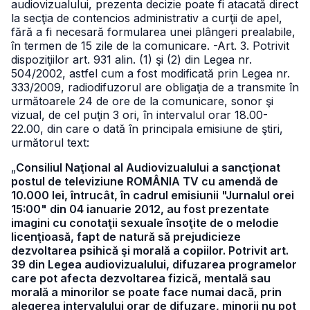
audiovizualului, prezenta decizie poate fi atacată direct
la secţia de contencios administrativ a curţii de apel,
fără a fi necesară formularea unei plângeri prealabile,
în termen de 15 zile de la comunicare.
-Art. 3. Potrivit
dispoziţiilor art. 931 alin. (1) şi (2) din Legea nr.
504/2002, astfel cum a fost modificată prin Legea nr.
333/2009, radiodifuzorul are obligaţia de a transmite în
următoarele 24 de ore de la comunicare, sonor şi
vizual, de cel puţin 3 ori, în intervalul orar
18.00-
22.00, din care o dată în principala emisiune de ştiri,
următorul text:
„
Consiliul Naţional al Audiovizualului a sancţionat
postul de televiziune ROMÂNIA TV cu amendă de
10.000 lei, întrucât, în cadrul emisiunii "Jurnalul orei
15:00" din 04 ianuarie 2012, au fost prezentate
imagini cu conotaţii sexuale însoţite de o melodie
licenţioasă, fapt de natură să prejudicieze
dezvoltarea psihică şi morală a copiilor. Potrivit art.
39 din Legea audiovizualului, difuzarea programelor
care pot afecta dezvoltarea fizică, mentală sau
morală a minorilor se poate face numai dacă, prin
alegerea intervalului orar de difuzare, minorii nu pot