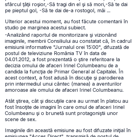
sfârcul ţâţii roşior,
-Să tragi din el şi să mori,
-Să te dai
pe pieptul gol,
-Să te dai de-a rostogol, măi ...
Ulterior acestui moment, au fost făcute comentarii în
studio pe marginea acestui subiect.
-Analizând raportul de monitorizare şi vizionând
imaginile, membrii Consiliului au constatat că, în cadrul
emisiunii informative "Jurnalul orei 15:00", difuzată de
postul de televiziune România TV în data de
04.01.2012, a fost prezentată o ştire referitoare la
decizia omului de afaceri Irinel Columbeanu de a
candida la funcţia de Primar General al Capitalei. În
acest context, a fost adusă în discuţie şi parodierea
prin intermediul unui cântec (manea) a aventurilor
amoroase ale omului de afaceri Irinel Columbeanu.
Atât ştirea, cât şi discuţiile care au urmat în platou au
fost însoţite de imagini în care omul de afaceri Irinel
Columbeanu şi o brunetă sunt protagoniştii unor
scene de sex.
Imaginile din această emisiune au fost difuzate iniţial în
emisiunea "Acces Direct", transmisă de postul de