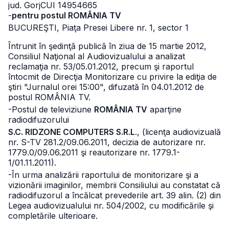
jud. Gorj
CUI 14954665
-
pentru postul ROMÂNIA TV
BUCUREŞTI, Piaţa Presei Libere nr. 1, sector 1
Întrunit în şedinţă publică în ziua de 15 martie 2012,
Consiliul Naţional al Audiovizualului a analizat
reclamaţia nr. 53/05.01.2012, precum şi raportul
întocmit de Direcţia Monitorizare cu privire la ediţia de
ştiri "Jurnalul orei 15:00", difuzată în 04.01.2012 de
postul ROMÂNIA TV.
-Postul de televiziune
ROMÂNIA TV
aparţine
radiodifuzorului
S.C. RIDZONE COMPUTERS S.R.L
., (licenţa audiovizuală
nr. S-TV 281.2/09.06.2011, decizia de autorizare nr.
1779.0/09.06.2011 şi reautorizare nr. 1779.1-
1/01.11.2011).
-În urma analizării raportului de monitorizare şi a
vizionării imaginilor, membrii Consiliului au constatat că
radiodifuzorul a încălcat prevederile art. 39 alin. (2) din
Legea audiovizualului nr. 504/2002, cu modificările şi
completările ulterioare.