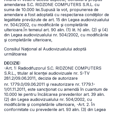
amendarea
S.C. RIDZONE COMPUTERS S.R.L. cu
suma de 10.000 lei.
Supusă la vot, propunerea de
amendare a fost adoptată cu respectarea condiţiilor de
legalitate prevăzute de art. 15 din Legea audiovizualului
nr. 504/2002, cu modificările şi completările
ulterioare.
În temeiul art. 90 alin. (1) lit. h) alin. (2) şi (4)
din Legea audiovizualului nr. 504/2002, cu modificările
şi completările ulterioare,
Consiliul Naţional al Audiovizualului adoptă
următoarea
DECIZIE:
-Art. 1: Radiodifuzorul S.C. RIDZONE COMPUTERS
S.R.L., titular al licenţei audiovizuale nr. S-TV
281.2/09.06.2011, decizia de autorizare
nr. 1779.0/09.06.2011 şi reautorizare nr. 1779.1-
1/01.11.2011, este sancţionat cu amendă în cuantum de
10.000 lei pentru încălcarea prevederilor art. 39 alin.
(2) din Legea audiovizualului nr. 504/2002, cu
modificările şi completările ulterioare,
-Art. 2. În
conformitate cu prevederile art. 93 alin. (3) din Legea