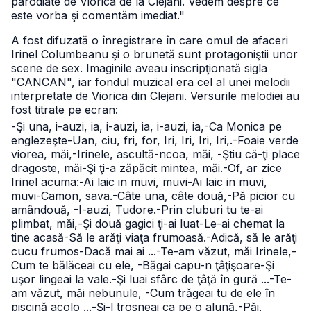
parodiate de Viorica de la Clejani. Vedem despre ce
este vorba şi comentăm imediat."
A fost difuzată o înregistrare în care omul de afaceri
Irinel Columbeanu şi o brunetă sunt protagoniştii unor
scene de sex. Imaginile aveau inscripţionată sigla
"CANCAN", iar fondul muzical era cel al unei melodii
interpretate de Viorica din Clejani. Versurile melodiei au
fost titrate pe ecran:
-Şi una, i-auzi, ia, i-auzi, ia, i-auzi, ia,
-Ca Monica pe
englezeşte
-Uan, ciu, fri, for, Iri, Iri, Iri, Iri,.
-Foaie verde
viorea, măi,
-Irinele, ascultă-ncoa, măi,
-Ştiu că-ţi place
dragoste, măi
-Şi ţi-a zăpăcit mintea, măi.
-Of, ar zice
Irinel acuma:
-Ai laic in muvi, muvi
-Ai laic in muvi,
muvi
-Camon, sava.
-Câte una, câte două,
-Pă picior cu
amândouă,
-I-auzi, Tudore.
-Prin cluburi tu te-ai
plimbat, măi,
-Şi două gagici ţi-ai luat
-Le-ai chemat la
tine acasă
-Să le arăţi viaţa frumoasă.
-Adică, să le arăţi
cucu frumos
-Dacă mai ai ...
-Te-am văzut, măi Irinele,
-
Cum te bălăceai cu ele,
-Băgai capu-n ţâţişoare
-Şi
uşor lingeai la vale.
-Şi luai sfârc de ţâţă în gură ...
-Te-
am văzut, măi nebunule,
-Cum trăgeai tu de ele în
piscină acolo ...
-Şi-l trosneai ca pe o alună,
-Păi,