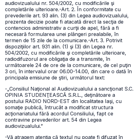
audiovizualului nr. 504/2002, cu modificările şi
completările ulterioare.
-Art. 2. În conformitate cu
prevederile art. 93 alin. (3) din Legea audiovizualului,
prezenta decizie poate fi atacată direct la secţia de
contencios administrativ a curţii de apel, fără a fi
necesară formularea unei plângeri prealabile, în
termen de 15 zile de la comunicare.
-Art. 3. Potrivit
dispoziţiilor art. 931 alin. (1) şi (3) din Legea
nr.
504/2002, cu modificările şi completările ulterioare,
radiodifuzorul are obligaţia de a transmite, în
următoarele 24 de ore de la comunicare, de cel puţin
3 ori, în intervalul orar 06.00-14.00, din care o dată în
principala emisiune de ştiri, următorul text:
-„Consiliul Naţional al Audiovizualului a sancţionat S.C.
OPINIA STUDENŢEASCĂ S.R.L., deţinătoare a
postului RADIO NORD-EST din localitatea Iaşi, cu
somaţie publică, întrucât a modificat structura
acţionariatului fără acordul Consiliului, fapt ce
contravine prevederilor art. 54 din Legea
audiovizualului.”
-Vă atragem atenţia că textul nu poate fi difuzat în