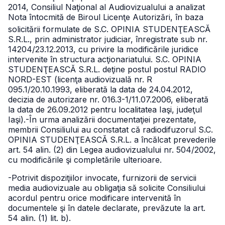
2014, Consiliul Naţional al Audiovizualului a analizat
Nota întocmită de Biroul Licenţe Autorizări, în baza
solicitării formulate de S.C. OPINIA STUDENŢEASCĂ
S.R.L., prin administrator judiciar, înregistrate sub nr.
14204/23.12.2013, cu privire la modificările juridice
intervenite în structura acţionariatului.
S.C. OPINIA
STUDENŢEASCĂ S.R.L. deţine postul postul RADIO
NORD-EST (licenţa audiovizuală nr. R
095.1/20.10.1993, eliberată la data de 24.04.2012,
decizia de autorizare nr. 016.3-1/11.07.2006, eliberată
la data de 26.09.2012 pentru localitatea Iaşi, judeţul
Iaşi).
-În urma analizării documentaţiei prezentate,
membrii Consiliului au constatat că radiodifuzorul S.C.
OPINIA STUDENŢEASCĂ S.R.L. a încălcat prevederile
art. 54
alin. (2) din Legea audiovizualului nr. 504/2002,
cu modificările şi completările ulterioare.
-Potrivit dispoziţiilor invocate, furnizorii de servicii
media audiovizuale au obligaţia să solicite Consiliului
acordul pentru orice modificare intervenită în
documentele şi în datele declarate, prevăzute la art.
54 alin. (1) lit. b).