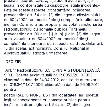
prealabil acordul C.N.A., aşa acum avea obligaţia
legală în conformitate cu dispoziţiile legale incidente.
-
Faţă de aceste aspecte, constantând încălcarea
prevederilor art. 54
alin. (2) din Legea audiovizualului
nr. 504/2002, cu modificările şi completările ulterioare,
membrii Consiliului au propus şi au votat sancţionarea
radiodifuzorului cu somaţie publică.
În temeiul
prevederilor art. 90 alin. (1) lit. h) şi alin. (3) din Legea
audiovizualului nr. 504/2002, cu modificările şi
completările ulterioare, cu respectarea dispoziţiilor art.
15 din acelaşi act normativ,
Consiliul Naţional al
Audiovizualului adoptă următoarea
-
DECIZIE:
-Art. 1: Radiodifuzorul S.C. OPINIA STUDENŢEASCĂ
S.R.L. (licenţa audiovizuală nr. R 095.1/20.10.1993,
eliberată la data de 24.04.2012, decizia de autorizare
nr. 016.3-1/11.07.2006, eliberată la data de 26.09.2012
pentru
postul RADIO NORD-EST din localitatea Iaşi, judeţul
Iaşi) se sancţionează cu somaţie publică pentru
încălcarea dispoziţiilor art. 54 alin. (2) din Legea