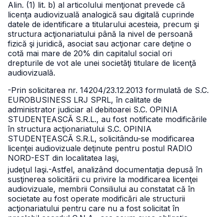
Alin. (1) lit. b) al articolului menţionat prevede că
licenţa audiovizuală analogică sau digitală cuprinde
datele de identificare a titularului acesteia, precum şi
structura acţionariatului până la nivel de persoană
fizică şi juridică, asociat sau acţionar care deţine o
cotă mai mare de 20% din capitalul social ori
drepturile de vot ale unei societăţi titulare de licenţă
audiovizuală.
-Prin solicitarea nr. 14204/23.12.2013 formulată de S.C.
EUROBUSINESS LRJ SPRL, în calitate de
administrator judiciar al debitoarei S.C. OPINIA
STUDENŢEASCĂ S.R.L., au fost notificate modificările
în structura acţionariatului S.C. OPINIA
STUDENŢEASCĂ S.R.L, solicitându-se modificarea
licenţei audiovizuale deţinute pentru postul RADIO
NORD-EST din localitatea Iaşi,
judeţul Iaşi.
-Astfel, analizând documentaţia depusă în
susţinerea solicitării cu privire la modificarea licenţei
audiovizuale, membrii Consiliului au constatat că în
societate au fost operate modificări ale structurii
acţionariatului pentru care nu a fost solicitat în