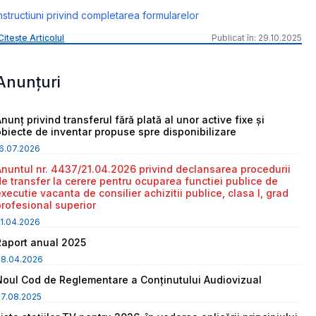
nstructiuni privind completarea formularelor
Citește Articolul
Publicat în: 29.10.2025
Anunțuri
nunț privind transferul fără plată al unor active fixe și
obiecte de inventar propuse spre disponibilizare
6.07.2026
Anuntul nr. 4437/21.04.2026 privind declansarea procedurii
de transfer la cerere pentru ocuparea functiei publice de
executie vacanta de consilier achizitii publice, clasa I, grad
profesional superior
1.04.2026
Raport anual 2025
08.04.2026
Noul Cod de Reglementare a Conținutului Audiovizual
7.08.2025