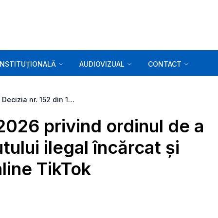
INSTITUȚIONALĂ
AUDIOVIZUAL
CONTACT
Decizia nr. 152 din 11.03.2026 privind ordinul de a acționa împotriva conținutului ilegal încărcat și distribuit pe platforma online TikTok
.2026 privind ordinul de a
ului ilegal încărcat și
nline TikTok