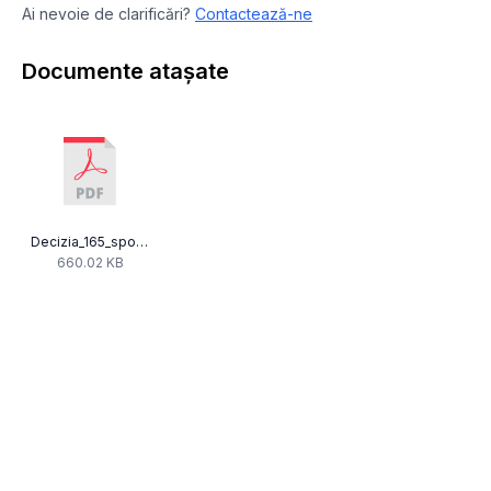
Ai nevoie de clarificări?
Contactează-ne
Documente atașate
Decizia_165_spot_NeoMagni_Forte_117_si_120.pdf
660.02 KB