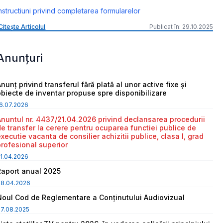
nstructiuni privind completarea formularelor
Citește Articolul
Publicat în: 29.10.2025
Anunțuri
nunț privind transferul fără plată al unor active fixe și
obiecte de inventar propuse spre disponibilizare
6.07.2026
Anuntul nr. 4437/21.04.2026 privind declansarea procedurii
de transfer la cerere pentru ocuparea functiei publice de
executie vacanta de consilier achizitii publice, clasa I, grad
profesional superior
1.04.2026
Raport anual 2025
08.04.2026
Noul Cod de Reglementare a Conținutului Audiovizual
7.08.2025