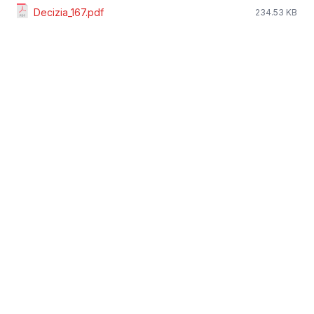
Decizia_167.pdf
234.53 KB