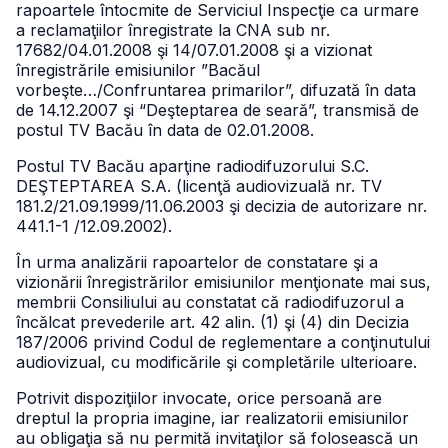
rapoartele întocmite de Serviciul Inspecţie ca urmare
a reclamaţiilor înregistrate la CNA sub nr.
17682/04.01.2008 şi 14/07.01.2008 şi a vizionat
înregistrările emisiunilor ”Bacăul
vorbeşte…/Confruntarea primarilor”, difuzată în data
de 14.12.2007 şi “Deşteptarea de seară”, transmisă de
postul TV Bacău în data de 02.01.2008.
Postul TV Bacău aparţine radiodifuzorului S.C.
DEŞTEPTAREA S.A. (licenţă audiovizuală nr. TV
181.2/21.09.1999/11.06.2003 şi decizia de autorizare nr.
441.1-1 /12.09.2002).
În urma analizării rapoartelor de constatare şi a
vizionării înregistrărilor emisiunilor menţionate mai sus,
membrii Consiliului au constatat că radiodifuzorul a
încălcat prevederile art. 42 alin. (1) şi (4) din Decizia
187/2006 privind Codul de reglementare a conţinutului
audiovizual, cu modificările şi completările ulterioare.
Potrivit dispoziţiilor invocate, orice persoană are
dreptul la propria imagine, iar realizatorii emisiunilor
au obligaţia să nu permită invitaţilor să folosească un