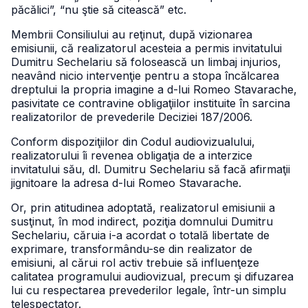
păcălici”, “nu ştie să citească” etc.
Membrii Consiliului au reţinut, după vizionarea
emisiunii, că realizatorul acesteia a permis invitatului
Dumitru Sechelariu să folosească un limbaj injurios,
neavând nicio intervenţie pentru a stopa încălcarea
dreptului la propria imagine a d-lui Romeo Stavarache,
pasivitate ce contravine obligaţiilor instituite în sarcina
realizatorilor de prevederile Deciziei 187/2006.
Conform dispoziţiilor din Codul audiovizualului,
realizatorului îi revenea obligaţia de a interzice
invitatului său, dl. Dumitru Sechelariu să facă afirmaţii
jignitoare la adresa d-lui Romeo Stavarache.
Or, prin atitudinea adoptată, realizatorul emisiunii a
susţinut, în mod indirect, poziţia domnului Dumitru
Sechelariu, căruia i-a acordat o totală libertate de
exprimare, transformându-se din realizator de
emisiuni, al cărui rol activ trebuie să influenţeze
calitatea programului audiovizual, precum şi difuzarea
lui cu respectarea prevederilor legale, într-un simplu
telespectator.