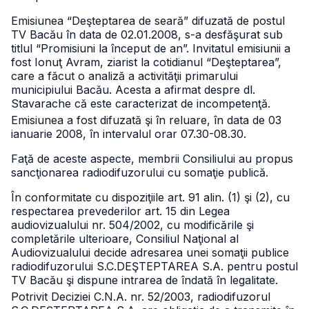
Emisiunea “Deşteptarea de seară” difuzată de postul
TV Bacău în data de 02.01.2008, s-a desfăşurat sub
titlul “Promisiuni la început de an”. Invitatul emisiunii a
fost Ionuţ Avram, ziarist la cotidianul “Deşteptarea”,
care a făcut o analiză a activităţii primarului
municipiului Bacău. Acesta a afirmat despre dl.
Stavarache că este caracterizat de incompetenţă.
Emisiunea a fost difuzată şi în reluare, în data de 03
ianuarie 2008, în intervalul orar 07.30-08.30.
Faţă de aceste aspecte, membrii Consiliului au propus
sancţionarea radiodifuzorului cu somaţie publică.
În conformitate cu dispoziţiile art. 91 alin. (1) şi (2), cu
respectarea prevederilor art. 15 din Legea
audiovizualului nr. 504/2002, cu modificările şi
completările ulterioare, Consiliul Naţional al
Audiovizualului decide adresarea unei somaţii publice
radiodifuzorului S.C.DEŞTEPTAREA S.A. pentru postul
TV Bacău şi dispune intrarea de îndată în legalitate.
Potrivit Deciziei C.N.A. nr. 52/2003, radiodifuzorul