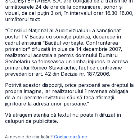
S.C.DEŞTEPTAREA S.A. are obligaţia de a transmite în
următoarele 24 de ore de la comunicare, sonor şi
vizual, de cel puţin 3 ori, în intervalul orar 16.30-18.00,
următorul text:
“Consiliul Naţional al Audiovizualului a sancţionat
postul TV Bacău cu somaţie publică, deoarece în
cadrul emisiunii “Bacăul vorbeşte. Confruntarea
primarilor” difuzată în ziua de 14 decembrie 2007,
realizatorul acesteia a permis domnului Dumitru
Sechelariu să folosească un limbaj injurios la adresa
primarului Romeo Stavarache, fapt ce contravine
prevederilor art. 42 din Decizia nr. 187/2006.
Potrivit acestor dispoziţii, orice persoană are dreptul la
propria imagine, iar realizatorului îi revenea obligaţia
de a nu permite invitatului său să facă afirmaţii
jignitoare la adresa unor persoane.”
Vă atragem atenţia că textul nu poate fi difuzat în
calupuri de publicitate.
Ai nevoie de clarificări?
Contactează-ne