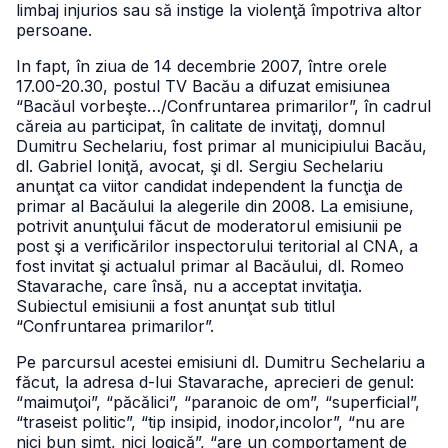
limbaj injurios sau să instige la violenţă împotriva altor
persoane.
In fapt, în ziua de 14 decembrie 2007, între orele
17.00-20.30, postul TV Bacău a difuzat emisiunea
“Bacăul vorbeşte…/Confruntarea primarilor”, în cadrul
căreia au participat, în calitate de invitaţi, domnul
Dumitru Sechelariu, fost primar al municipiului Bacău,
dl. Gabriel Ioniţă, avocat, şi dl. Sergiu Sechelariu
anunţat ca viitor candidat independent la funcţia de
primar al Bacăului la alegerile din 2008. La emisiune,
potrivit anunţului făcut de moderatorul emisiunii pe
post şi a verificărilor inspectorului teritorial al CNA, a
fost invitat şi actualul primar al Bacăului, dl. Romeo
Stavarache, care însă, nu a acceptat invitaţia.
Subiectul emisiunii a fost anunţat sub titlul
“Confruntarea primarilor”.
Pe parcursul acestei emisiuni dl. Dumitru Sechelariu a
făcut, la adresa d-lui Stavarache, aprecieri de genul:
“maimuţoi”, “păcălici”, “paranoic de om”, “superficial”,
“traseist politic”, “tip insipid, inodor,incolor”, “nu are
nici bun simţ, nici logică”, “are un comportament de