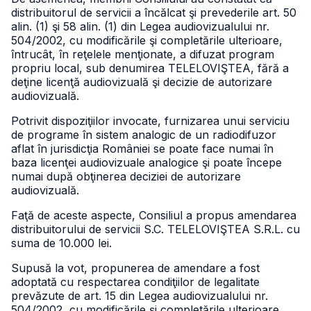
distribuitorul de servicii a încălcat şi prevederile art. 50
alin. (1) şi 58 alin. (1) din Legea audiovizualului nr.
504/2002, cu modificările şi completările ulterioare,
întrucât, în reţelele menţionate, a difuzat program
propriu local, sub denumirea TELELOVIŞTEA, fără a
deţine licenţă audiovizuală şi decizie de autorizare
audiovizuală.
Potrivit dispoziţiilor invocate, furnizarea unui serviciu
de programe în sistem analogic de un radiodifuzor
aflat în jurisdicţia României se poate face numai în
baza licenţei audiovizuale analogice şi poate începe
numai după obţinerea deciziei de autorizare
audiovizuală.
Faţă de aceste aspecte, Consiliul a propus amendarea
distribuitorului de servicii S.C. TELELOVIŞTEA S.R.L. cu
suma de 10.000 lei.
Supusă la vot, propunerea de amendare a fost
adoptată cu respectarea condiţiilor de legalitate
prevăzute de art. 15 din Legea audiovizualului nr.
504/2002, cu modificările şi completările ulterioare.