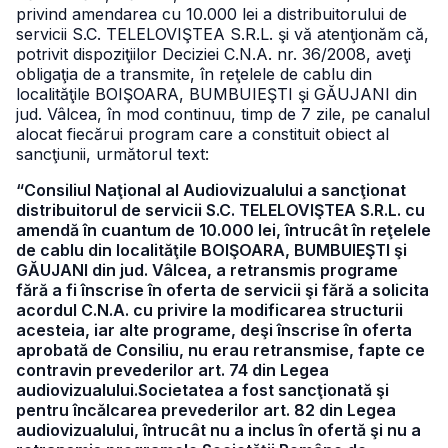
privind amendarea cu 10.000 lei a distribuitorului de
servicii S.C. TELELOVIŞTEA S.R.L. şi vă atenţionăm că,
potrivit dispoziţiilor Deciziei C.N.A. nr. 36/2008, aveţi
obligaţia de a transmite, în reţelele de cablu din
localităţile BOIŞOARA, BUMBUIEŞTI şi GĂUJANI din
jud. Vâlcea, în mod continuu, timp de 7 zile, pe canalul
alocat fiecărui program care a constituit obiect al
sancţiunii, următorul text:
“Consiliul Naţional al Audiovizualului a sancţionat
distribuitorul de servicii S.C. TELELOVIŞTEA S.R.L. cu
amendă în cuantum de 10.000 lei, întrucât în reţelele
de cablu din localităţile BOIŞOARA, BUMBUIEŞTI şi
GĂUJANI din jud. Vâlcea, a retransmis programe
fără a fi înscrise în oferta de servicii şi fără a solicita
acordul C.N.A. cu privire la modificarea structurii
acesteia, iar alte programe, deşi înscrise în oferta
aprobată de Consiliu, nu erau retransmise, fapte ce
contravin prevederilor art. 74 din Legea
audiovizualului.Societatea a fost sancţionată şi
pentru încălcarea prevederilor art. 82 din Legea
audiovizualului, întrucât nu a inclus în ofertă şi nu a