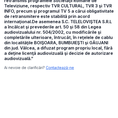
retransmis programele Societăţii Române de
Televiziune, respectiv TVR CULTURAL, TVR 3 şi TVR
INFO, precum şi programul TV 5 a cărui obligativitate
de retransmitere este stabilită prin acord
internaţional.De asemenea S.C. TELELOVIŞTEA S.R.L
a încălcat şi prevederile art. 50 şi 58 din Legea
audiovizualului nr. 504/2002, cu modificările şi
completările ulterioare, întrucât, în reţelele de cablu
din localităţile BOIŞOARA, BUMBUIEŞTI şi GĂUJANI
din jud. Vâlcea, a difuzat program propriu local, fără
a deţine licenţă audiovizuală şi decizie de autorizare
audiovizuală.”
Ai nevoie de clarificări?
Contactează-ne