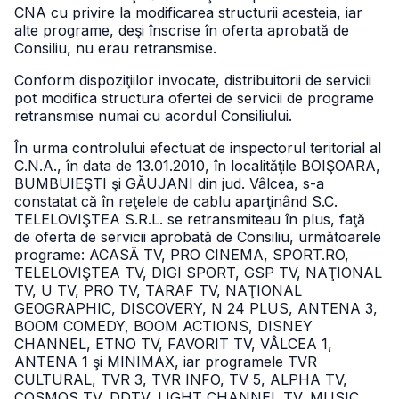
CNA cu privire la modificarea structurii acesteia, iar
alte programe, deşi înscrise în oferta aprobată de
Consiliu, nu erau retransmise.
Conform dispoziţiilor invocate, distribuitorii de servicii
pot modifica structura ofertei de servicii de programe
retransmise numai cu acordul Consiliului.
În urma controlului efectuat de inspectorul teritorial al
C.N.A., în data de 13.01.2010, în localităţile BOIŞOARA,
BUMBUIEŞTI şi GĂUJANI din jud. Vâlcea, s-a
constatat că în reţelele de cablu aparţinând S.C.
TELELOVIŞTEA S.R.L. se retransmiteau în plus, faţă
de oferta de servicii aprobată de Consiliu, următoarele
programe: ACASĂ TV, PRO CINEMA, SPORT.RO,
TELELOVIŞTEA TV, DIGI SPORT, GSP TV, NAŢIONAL
TV, U TV, PRO TV, TARAF TV, NAŢIONAL
GEOGRAPHIC, DISCOVERY, N 24 PLUS, ANTENA 3,
BOOM COMEDY, BOOM ACTIONS, DISNEY
CHANNEL, ETNO TV, FAVORIT TV, VÂLCEA 1,
ANTENA 1 şi MINIMAX, iar programele TVR
CULTURAL, TVR 3, TVR INFO, TV 5, ALPHA TV,
COSMOS TV, DDTV, LIGHT CHANNEL TV, MUSIC