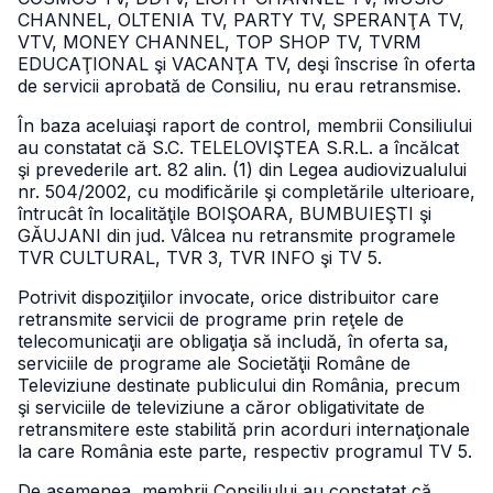
CHANNEL, OLTENIA TV, PARTY TV, SPERANŢA TV,
VTV, MONEY CHANNEL, TOP SHOP TV, TVRM
EDUCAŢIONAL şi VACANŢA TV, deşi înscrise în oferta
de servicii aprobată de Consiliu, nu erau retransmise.
În baza aceluiaşi raport de control, membrii Consiliului
au constatat că S.C. TELELOVIŞTEA S.R.L. a încălcat
şi prevederile art. 82 alin. (1) din Legea audiovizualului
nr. 504/2002, cu modificările şi completările ulterioare,
întrucât în localităţile BOIŞOARA, BUMBUIEŞTI şi
GĂUJANI din jud. Vâlcea nu retransmite programele
TVR CULTURAL, TVR 3, TVR INFO şi TV 5.
Potrivit dispoziţiilor invocate, orice distribuitor care
retransmite servicii de programe prin reţele de
telecomunicaţii are obligaţia să includă, în oferta sa,
serviciile de programe ale Societăţii Române de
Televiziune destinate publicului din România, precum
şi serviciile de televiziune a căror obligativitate de
retransmitere este stabilită prin acorduri internaţionale
la care România este parte, respectiv programul TV 5.
De asemenea, membrii Consiliului au constatat că