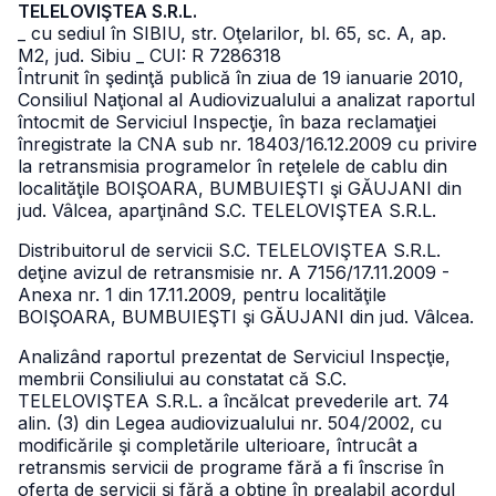
TELELOVIŞTEA S.R.L.
_ cu sediul în SIBIU, str. Oţelarilor, bl. 65, sc. A, ap.
M2, jud. Sibiu
_ CUI: R 7286318
Întrunit în şedinţă publică în ziua de 19 ianuarie 2010,
Consiliul Naţional al Audiovizualului a analizat raportul
întocmit de Serviciul Inspecţie, în baza reclamaţiei
înregistrate la CNA sub nr. 18403/16.12.2009 cu privire
la retransmisia programelor în reţelele de cablu din
localităţile BOIŞOARA, BUMBUIEŞTI şi GĂUJANI din
jud. Vâlcea, aparţinând S.C. TELELOVIŞTEA S.R.L.
Distribuitorul de servicii S.C. TELELOVIŞTEA S.R.L.
deţine avizul de retransmisie nr. A 7156/17.11.2009 -
Anexa nr. 1 din 17.11.2009, pentru localităţile
BOIŞOARA, BUMBUIEŞTI şi GĂUJANI din jud. Vâlcea.
Analizând raportul prezentat de Serviciul Inspecţie,
membrii Consiliului au constatat că S.C.
TELELOVIŞTEA S.R.L. a încălcat prevederile art. 74
alin. (3) din Legea audiovizualului nr. 504/2002, cu
modificările şi completările ulterioare, întrucât a
retransmis servicii de programe fără a fi înscrise în
oferta de servicii şi fără a obţine în prealabil acordul