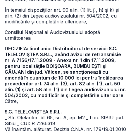
În temeiul dispoziţiilor art. 90 alin. (1) lit. j), h) şi k) şi
alin. (2) din Legea audiovizualului nr. 504/2002, cu
modificările şi completările ulterioare,
Consiliul Naţional al Audiovizualului adoptă
următoarea
DECIZIE:Articol unic: Distribuitorul de servicii S.C.
TELELOVIŞTEA S.R.L., având avizul de retransmisie
nr. A 7156/17.11.2009 - Anexa nr. 1 din 17.11.2009,
pentru localităţile BOIŞOARA, BUMBUIEŞTI şi
GĂUJANI din jud. Vâlcea, se sancţionează cu
amendă în cuantum de 10.000 lei pentru încălcarea
prevederilor art. 74 alin. (3), art. 82 alin. (1), art. 50
alin. (1) şi art. 58 alin. (1) din Legea audiovizualului nr.
504/2002, cu modificările şi completările ulterioare.
Către,
S.C. TELELOVIŞTEA S.R.L.
_ Str. Oţelarilor, bl. 65, sc. A, ap. M2
_ Loc. SIBIU, jud.
Sibiu
_ CUI: R 7286318
Vă înaintăm, alăturat, Decizia C.N.A. nr. 179/19.01.2010