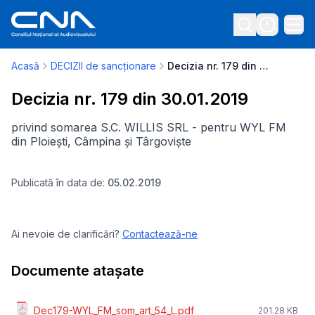
Acasă
DECIZII de sancționare
Decizia nr. 179 din 30.01.2019
Decizia nr. 179 din 30.01.2019
privind somarea S.C. WILLIS SRL - pentru WYL FM
din Ploiești, Câmpina și Târgoviște
Publicată în data de:
05.02.2019
Ai nevoie de clarificări?
Contactează-ne
Documente atașate
Dec179-WYL_FM_som_art_54_L.pdf
201.28 KB