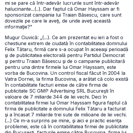
mi se pare că într-adevăr lucrurile sunt într-adevăr
halucinante...(..). Dar faptul că Omar Hayssam ar fi
sponsorizat campania lui Traian Băsescu, care sunt
dovezile pe care le aveţi, de unde aveţi această
informaţie?"
Mugur Ciuvică: „(...). Ce am prezentat eu ieri a fost o
chestiune extrem de ciudată în contabilitatea domnului
Felix Tătaru, firmă care s-a ocupat în aceeaşi perioadă
şi de publicitatea electorală pentru Partidul Democrat
şi pentru Traian Băsescu şi de o campanie publicitară
pentru una dintre firmele lui Omar Hayssam, este
vorba de Bucovina. Un control fiscal făcut în 2004 la
Vatra Dornei, la firma Bucovina, a arătat că colo există
în contabilitate facturi emise de către firma de
publicitate SC GMP Advertising SRL Bucureşti în
valoare de 7 miliarde 344 de lei vechi. Deci în
contabilitatea firmei lui Omar Hayssam figura faptul că
firma de publicitate a domnului Felix Tătaru a facturat
şi a încasat 7 miliarde trei sute de milioane de lei vechi.
(...) Ce m-a surprins pe mine, şi aici e practic esenţa
problemei, este că în contabilitatea firmei de publicitate
din Bucureşti, facturile emise către Bucovina, firma lui