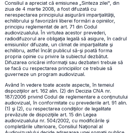
Consiliul a apreciat că emisiunea „Sinteza zilei", din
ziua de 4 martie 2008, a fost difuzată cu
nerespectarea principiului asigurării imparţialităţii,
echilibrului şi favorizării liberei formări a opiniilor,
principiu reglementat de art. 71 din Codul
audiovizualului. În virtutea acestor prevederi,
radiodifuzorul are obligaţia legală să asigure, în cadrul
emisiunilor difuzate, un climat de imparţialitate şi
echilibru, astfel încât publicul să-şi poată forma
propria opinie cu privire la subiectul dezbătut.
Difuzarea oricărei informaţii sau dezbateri trebuie să
se facă cu respectarea principiilor ce trebuie să
guverneze un program audiovizual.
Având în vedere toate aceste aspecte, în temeiul
dispoziţiilor art. 162 alin. (2) din Decizia CNA nr.
187/2006 privind Codul de reglementare a conţinutului
audiovizual, în conformitate cu prevederile art. 91 alin.
(1) şi (2), cu respectarea condiţiilor de legalitate
prevăzute de dispoziţiile art. 15 din Legea
audiovizualului nr. 504/2002, cu modificările şi
completările ulterioare, Consiliul Naţional al
Audiovizualului decide adresarea unei somaţii publice