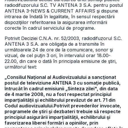
radiodifuzorului S.C. TV ANTENA 3 S.A. pentru postul
ANTENA 3-NEWS & CURRENT AFFAIRS şi dispune
intrarea de îndată în legalitate, în sensul respectării
dispoziţiilor referitoarea la asigurarea informării
corecte în cadrul serviciului de programe.
Potrivit Deciziei C.N.A. nr. 52/2003, radiodifuzorul S.C.
ANTENA 3 S.A. are obligaţia de a transmite în
următoarele 24 de ore de la comunicare, sonor şi
vizual, de cel puţin 3 ori, în intervalul orar 18.00-
22.00, din care o dată în principala emisiune de ştiri,
următorul text:
„Consiliul Naţional al Audiovizualului a sancţionat
postul de televiziune ANTENA 3 cu somaţie publică,
întrucât în cadrul emisiunii „Sinteza zilei", din data
de 4 martie 2008, nu a fost respectat principiul
imparţialităţii şi echilibrului prevăzut de art. 71 din
Codul audiovizualului.Potrivit prevederilor invocate,
programele de ştiri şi dezbateri trebuie să respecte
principiul asigurării imparţialităţii, echilibrului şi
favorizarea liberei formări a opiniilor, prin