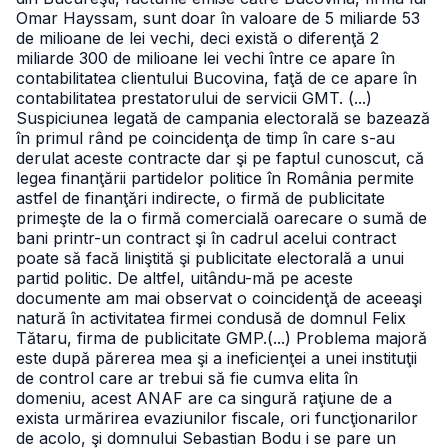
Omar Hayssam, sunt doar în valoare de 5 miliarde 53
de milioane de lei vechi, deci există o diferenţă 2
miliarde 300 de milioane lei vechi între ce apare în
contabilitatea clientului Bucovina, faţă de ce apare în
contabilitatea prestatorului de servicii GMT. (...)
Suspiciunea legată de campania electorală se bazează
în primul rând pe coincidenţa de timp în care s-au
derulat aceste contracte dar şi pe faptul cunoscut, că
legea finanţării partidelor politice în România permite
astfel de finanţări indirecte, o firmă de publicitate
primeşte de la o firmă comercială oarecare o sumă de
bani printr-un contract şi în cadrul acelui contract
poate să facă liniştită şi publicitate electorală a unui
partid politic. De altfel, uitându-mă pe aceste
documente am mai observat o coincidenţă de aceeaşi
natură în activitatea firmei condusă de domnul Felix
Tătaru, firma de publicitate GMP.(...) Problema majoră
este după părerea mea şi a ineficienţei a unei instituţii
de control care ar trebui să fie cumva elita în
domeniu, acest ANAF are ca singură raţiune de a
exista urmărirea evaziunilor fiscale, ori funcţionarilor
de acolo, şi domnului Sebastian Bodu i se pare un