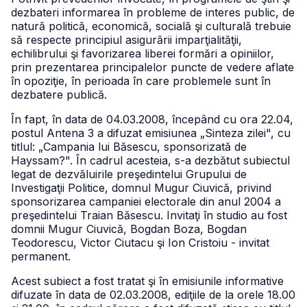
dezbateri informarea în probleme de interes public, de
natură politică, economică, socială şi culturală trebuie
să respecte principiul asigurării imparţialităţii,
echilibrului şi favorizarea liberei formări a opiniilor,
prin prezentarea principalelor puncte de vedere aflate
în opoziţie, în perioada în care problemele sunt în
dezbatere publică.
În fapt, în data de 04.03.2008, începând cu ora 22.04,
postul Antena 3 a difuzat emisiunea „Sinteza zilei", cu
titlul: „Campania lui Băsescu, sponsorizată de
Hayssam?". În cadrul acesteia, s-a dezbătut subiectul
legat de dezvăluirile preşedintelui Grupului de
Investigaţii Politice, domnul Mugur Ciuvică, privind
sponsorizarea campaniei electorale din anul 2004 a
preşedintelui Traian Băsescu. Invitaţi în studio au fost
domnii Mugur Ciuvică, Bogdan Boza, Bogdan
Teodorescu, Victor Ciutacu şi Ion Cristoiu - invitat
permanent.
Acest subiect a fost tratat şi în emisiunile informative
difuzate în data de 02.03.2008, ediţiile de la orele 18.00