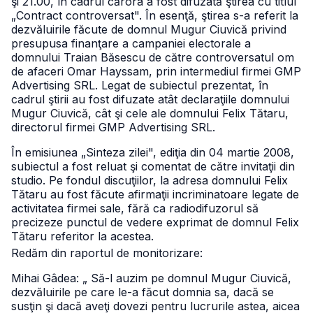
şi 21.00, în cadrul cărora a fost difuzată ştirea cu titlul
„Contract controversat". În esenţă, ştirea s-a referit la
dezvăluirile făcute de domnul Mugur Ciuvică privind
presupusa finanţare a campaniei electorale a
domnului Traian Băsescu de către controversatul om
de afaceri Omar Hayssam, prin intermediul firmei GMP
Advertising SRL. Legat de subiectul prezentat, în
cadrul ştirii au fost difuzate atât declaraţiile domnului
Mugur Ciuvică, cât şi cele ale domnului Felix Tătaru,
directorul firmei GMP Advertising SRL.
În emisiunea „Sinteza zilei", ediţia din 04 martie 2008,
subiectul a fost reluat şi comentat de către invitaţii din
studio. Pe fondul discuţiilor, la adresa domnului Felix
Tătaru au fost făcute afirmaţii incriminatoare legate de
activitatea firmei sale, fără ca radiodifuzorul să
precizeze punctul de vedere exprimat de domnul Felix
Tătaru referitor la acestea.
Redăm din raportul de monitorizare:
Mihai Gâdea: „ Să-l auzim pe domnul Mugur Ciuvică,
dezvăluirile pe care le-a făcut domnia sa, dacă se
susţin şi dacă aveţi dovezi pentru lucrurile astea, aicea