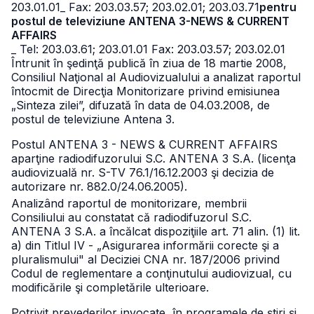
203.01.01
_ Fax: 203.03.57; 203.02.01; 203.03.71
pentru
postul de televiziune ANTENA 3-NEWS & CURRENT
AFFAIRS
_ Tel: 203.03.61; 203.01.01 Fax: 203.03.57; 203.02.01
Întrunit în şedinţă publică în ziua de 18 martie 2008,
Consiliul Naţional al Audiovizualului a analizat raportul
întocmit de Direcţia Monitorizare privind emisiunea
„Sinteza zilei”, difuzată în data de 04.03.2008, de
postul de televiziune Antena 3.
Postul ANTENA 3 - NEWS & CURRENT AFFAIRS
aparţine radiodifuzorului S.C. ANTENA 3 S.A. (licenţa
audiovizuală nr. S-TV 76.1/16.12.2003 şi decizia de
autorizare nr. 882.0/24.06.2005).
Analizând raportul de monitorizare, membrii
Consiliului au constatat că radiodifuzorul S.C.
ANTENA 3 S.A. a încălcat dispoziţiile art. 71 alin. (1) lit.
a) din Titlul IV - „Asigurarea informării corecte şi a
pluralismului" al Deciziei CNA nr. 187/2006 privind
Codul de reglementare a conţinutului audiovizual, cu
modificările şi completările ulterioare.
Potrivit prevederilor invocate, în programele de ştiri şi