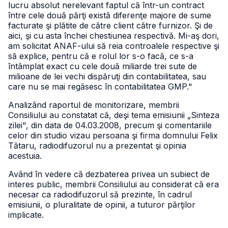
lucru absolut nerelevant faptul că într-un contract
între cele două părţi există diferenţe majore de sume
facturate şi plătite de către client către furnizor. Şi de
aici, şi cu asta închei chestiunea respectivă. Mi-aş dori,
am solicitat ANAF-ului să reia controalele respective şi
să explice, pentru că e rolul lor s-o facă, ce s-a
întâmplat exact cu cele două miliarde trei sute de
milioane de lei vechi dispăruţi din contabilitatea, sau
care nu se mai regăsesc în contabilitatea GMP."
Analizând raportul de monitorizare, membrii
Consiliului au constatat că, deşi tema emisiunii „Sinteza
zilei", din data de 04.03.2008, precum şi comentariile
celor din studio vizau persoana şi firma domnului Felix
Tătaru, radiodifuzorul nu a prezentat şi opinia
acestuia.
Având în vedere că dezbaterea privea un subiect de
interes public, membrii Consiliului au considerat că era
necesar ca radiodifuzorul să prezinte, în cadrul
emisiunii, o pluralitate de opinii, a tuturor părţilor
implicate.