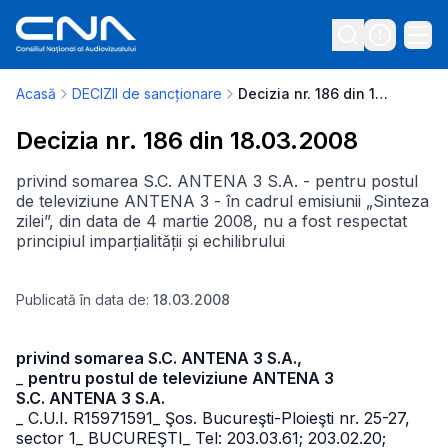
Acasă
DECIZII de sancționare
Decizia nr. 186 din 18.03.2008
Decizia nr. 186 din 18.03.2008
privind somarea S.C. ANTENA 3 S.A. - pentru postul
de televiziune ANTENA 3 - în cadrul emisiunii „Sinteza
zilei”, din data de 4 martie 2008, nu a fost respectat
principiul imparțialității și echilibrului
Publicată în data de:
18.03.2008
privind somarea S.C. ANTENA 3 S.A.,
_
pentru postul de televiziune ANTENA 3
S.C. ANTENA 3 S.A.
_ C.U.I. R15971591
_ Şos. Bucureşti-Ploieşti nr. 25-27,
sector 1
_ BUCUREŞTI
_ Tel: 203.03.61; 203.02.20;