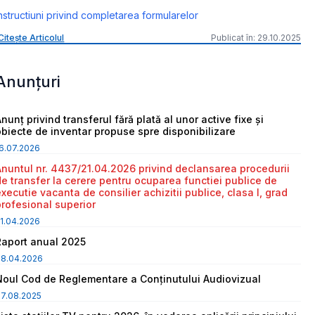
nstructiuni privind completarea formularelor
Citește Articolul
Publicat în: 29.10.2025
Anunțuri
nunț privind transferul fără plată al unor active fixe și
obiecte de inventar propuse spre disponibilizare
6.07.2026
Anuntul nr. 4437/21.04.2026 privind declansarea procedurii
de transfer la cerere pentru ocuparea functiei publice de
executie vacanta de consilier achizitii publice, clasa I, grad
profesional superior
1.04.2026
Raport anual 2025
08.04.2026
Noul Cod de Reglementare a Conținutului Audiovizual
7.08.2025