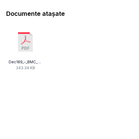
Documente atașate
Dec189_-_BMC_am_10000_art_74_L.pdf
243.34 KB