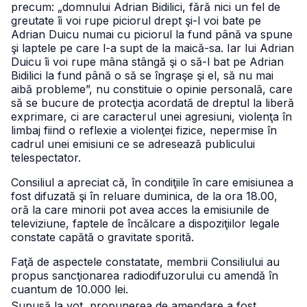
precum: „domnului Adrian Bidilici, fără nici un fel de
greutate îi voi rupe piciorul drept şi-l voi bate pe
Adrian Duicu numai cu piciorul la fund până va spune
şi laptele pe care l-a supt de la maică-sa. Iar lui Adrian
Duicu îi voi rupe mâna stângă şi o să-l bat pe Adrian
Bidilici la fund până o să se îngraşe şi el, să nu mai
aibă probleme”, nu constituie o opinie personală, care
să se bucure de protecţia acordată de dreptul la liberă
exprimare, ci are caracterul unei agresiuni, violenţa în
limbaj fiind o reflexie a violenţei fizice, nepermise în
cadrul unei emisiuni ce se adresează publicului
telespectator.
Consiliul a apreciat că, în condiţiile în care emisiunea a
fost difuzată şi în reluare duminica, de la ora 18.00,
oră la care minorii pot avea acces la emisiunile de
televiziune, faptele de încălcare a dispoziţiilor legale
constate capătă o gravitate sporită.
Faţă de aspectele constatate, membrii Consiliului au
propus sancţionarea radiodifuzorului cu amendă în
cuantum de 10.000 lei.
Supusă la vot, propunerea de amendare a fost