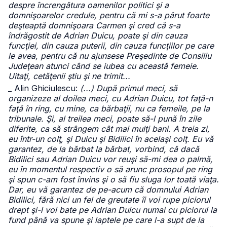
despre încrengătura oamenilor politici şi a
domnişoarelor credule, pentru că mi s-a părut foarte
deşteaptă domnişoara Carmen şi cred că s-a
îndrăgostit de Adrian Duicu, poate şi din cauza
funcţiei, din cauza puterii, din cauza funcţiilor pe care
le avea, pentru că nu ajunsese Preşedinte de Consiliu
Judeţean atunci când se iubea cu această femeie.
Uitaţi, cetăţenii ştiu şi ne trimit...
_ Alin Ghiciulescu:
(...) După primul meci, să
organizeze al doilea meci, cu Adrian Duicu, tot faţă-n
faţă în ring, cu mine, ca bărbaţii, nu ca femeile, pe la
tribunale. Şi, al treilea meci, poate să-l pună în zile
diferite, ca să strângem cât mai mulţi bani. A treia zi,
eu într-un colţ, şi Duicu şi Bidilici în acelaşi colţ. Eu vă
garantez, de la bărbat la bărbat, vorbind, că dacă
Bidilici sau Adrian Duicu vor reuşi să-mi dea o palmă,
eu în momentul respectiv o să arunc prosopul pe ring
şi spun c-am fost învins şi o să fiu sluga lor toată viaţa.
Dar, eu vă garantez de pe-acum că domnului Adrian
Bidilici, fără nici un fel de greutate îi voi rupe piciorul
drept şi-l voi bate pe Adrian Duicu numai cu piciorul la
fund până va spune şi laptele pe care l-a supt de la