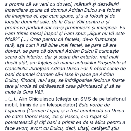
a promis că va veni cu dovezi, mărturii şi dezvăluiri
incendiare spune că domnul Adrian Duicu s-a folosit
de imaginea ei, aşa cum spune, şi s-a folosit şi de
locaţia domniei sale, de la Gura Văii pentru a-şi
promova partidul dar să-şi promoveze şi imaginea. Eu
i-am trimis mesaj înapoi şi i-am spus „Sigur nu vă este
frică?” (...) Cred pentru că femeia, de-o frumuseţe
rară, aşa cum îi stă bine unei femei, se pare că are
dovezi, se pare că domnul Adrian Duicu îi cunoaşte
scara din interior, dar şi scara din exterior, mai mult
decât atât, am înţeles că mama actualului Preşedinte al
Consiliului Judeţean Adrian Duicu i-ar fi oferit sume de
bani doamnei Carmen să-l lase în pace pe Adrian
Duicu, fiindcă, nu-i aşa, se îndrăgostise feciorul foarte
tare şi vroia să părăsească casa părintească şi să se
mute la Gura Văii.
_ (...)
_ Alin Ghiciulescu (citeşte un SMS de pe telefonul
mobil, trimis de un telespectator):
Este vorba de
Lupoaica (Carmen Lupu) şi a fost combinată cu Duicu
de către Viorel Pasc, zis şi Pascu, s-o rugat să
povestească şi cîţi bani a primit ea de la Mica pentru a
face avort, avort cu Duicu, deci, uitaţi, cetăţenii ştiu