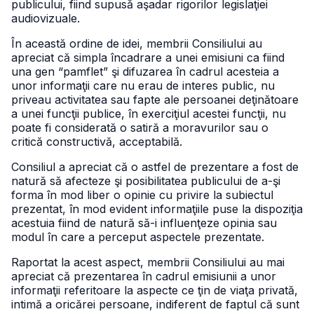
publicului, fiind supusă aşadar rigorilor legislaţiei
audiovizuale.
În această ordine de idei, membrii Consiliului au
apreciat că simpla încadrare a unei emisiuni ca fiind
una gen “pamflet” şi difuzarea în cadrul acesteia a
unor informaţii care nu erau de interes public, nu
priveau activitatea sau fapte ale persoanei deţinătoare
a unei funcţii publice, în exerciţiul acestei funcţii, nu
poate fi considerată o satiră a moravurilor sau o
critică constructivă, acceptabilă.
Consiliul a apreciat că o astfel de prezentare a fost de
natură să afecteze şi posibilitatea publicului de a-şi
forma în mod liber o opinie cu privire la subiectul
prezentat, în mod evident informaţiile puse la dispoziţia
acestuia fiind de natură să-i influenţeze opinia sau
modul în care a perceput aspectele prezentate.
Raportat la acest aspect, membrii Consiliului au mai
apreciat că prezentarea în cadrul emisiunii a unor
informaţii referitoare la aspecte ce ţin de viaţa privată,
intimă a oricărei persoane, indiferent de faptul că sunt