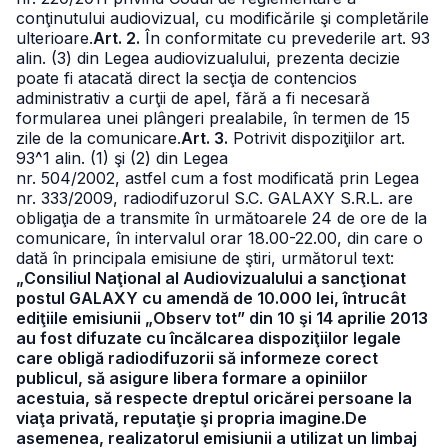
conţinutului audiovizual, cu modificările şi completările
ulterioare.
Art. 2.
În conformitate cu prevederile art. 93
alin. (3) din Legea audiovizualului, prezenta decizie
poate fi atacată direct la secţia de contencios
administrativ a curţii de apel, fără a fi necesară
formularea unei plângeri prealabile, în termen de 15
zile de la comunicare.
Art. 3.
Potrivit dispoziţiilor art.
93^1 alin. (1) şi (2) din Legea
nr. 504/2002, astfel cum a fost modificată prin Legea
nr. 333/2009, radiodifuzorul S.C. GALAXY S.R.L. are
obligaţia de a transmite în următoarele 24 de ore de la
comunicare, în intervalul orar 18.00-22.00, din care o
dată în principala emisiune de ştiri, următorul text:
„Consiliul Naţional al Audiovizualului a sancţionat
postul GALAXY cu amendă de 10.000 lei, întrucât
ediţiile emisiunii „Observ tot” din 10 şi 14 aprilie 2013
au fost difuzate cu încălcarea dispoziţiilor legale
care obligă radiodifuzorii să informeze corect
publicul, să asigure libera formare a opiniilor
acestuia, să respecte dreptul oricărei persoane la
viaţa privată, reputaţie şi propria imagine.De
asemenea, realizatorul emisiunii a utilizat un limbaj