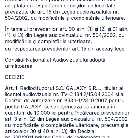
adoptată cu respectarea condiţiilor de legalitate
prevăzute de art. 15 din Legea audiovizualului
nr.
504/2002, cu modificările şi completările ulterioare.
În temeiul prevederilor art. 90 alin. (1) şi (2) şi 91 alin.
(1) şi (3) din Legea audiovizualului nr. 504/2002, cu
modificările şi completările ulterioare,
cu respectarea prevederilor art. 15 din aceeaşi lege,
Consiliul Naţional al Audiovizualului adoptă
următoarea
DECIZIE:
Art. 1:
Radiodifuzorul S.C. GALAXY S.R.L., titular al
licenţei audiovizuale nr. TV-C 134.2/15.04.2004 şi al
Deciziei de autorizare nr. 833.1-1/23.10.2007 pentru
postul GALAXY, se sancţionează cu amendă în
cuantum de 10.000 lei pentru încălcarea prevederilor
art. 3 alin. (2) din Legea audiovizualului nr. 504/2002
cu modificările şi completările ulterioare, precum şi a
articolelor 30 şi 40 alin. (3) din Decizia
nr. 220/2011 privind Codul de reglementare a