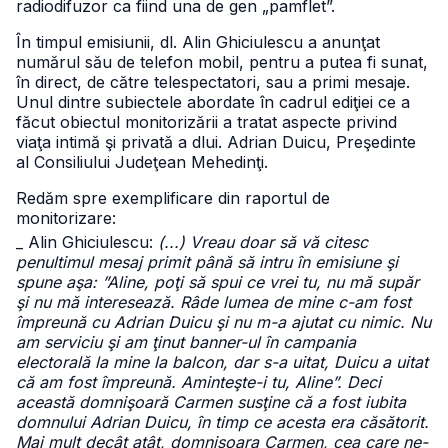
radiodifuzor ca fiind una de gen „pamflet”.
În timpul emisiunii, dl. Alin Ghiciulescu a anunţat
numărul său de telefon mobil, pentru a putea fi sunat,
în direct, de către telespectatori, sau a primi mesaje.
Unul dintre subiectele abordate în cadrul ediţiei ce a
făcut obiectul monitorizării a tratat aspecte privind
viaţa intimă şi privată a dlui. Adrian Duicu, Preşedinte
al Consiliului Judeţean Mehedinţi.
Redăm spre exemplificare din raportul de
monitorizare:
_ Alin Ghiciulescu:
(...) Vreau doar să vă citesc
penultimul mesaj primit până să intru în emisiune şi
spune aşa: ”Aline, poţi să spui ce vrei tu, nu mă supăr
şi nu mă interesează. Râde lumea de mine c-am fost
împreună cu Adrian Duicu şi nu m-a ajutat cu nimic. Nu
am serviciu şi am ţinut banner-ul în campania
electorală la mine la balcon, dar s-a uitat, Duicu a uitat
că am fost împreună. Aminteşte-i tu, Aline”. Deci
această domnişoară Carmen susţine că a fost iubita
domnului Adrian Duicu, în timp ce acesta era căsătorit.
Mai mult decât atât, domnişoara Carmen, cea care ne-