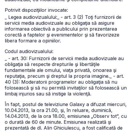
Potrivit dispoziţiilor invocate:
_ Legea audiovizualului:
_ - art. 3 (2) Toţi furnizorii de
servicii media audiovizuale au obligaţia să asigure
informarea obiectivă a publicului prin prezentarea
corectă a faptelor şi evenimentelor şi să favorizeze
libera formare a opiniilor.
Codul audiovizualului:
_ - art. 30: Furnizorii de servicii media audiovizuale au
obligaţia să respecte drepturile şi libertăţile
fundamentale ale omului, viaţa privată, onoarea şi
reputaţia, precum şi dreptul la propria imagine.
_ - art.
40 (3): Moderatorii programelor au obligaţia să nu
folosească şi să nu permită invitaţilor să folosească un
limbaj injurios sau să instige la violenţă.
În fapt, postul de televiziune Galaxy a difuzat miercuri,
10.04.2013, la ora 21.00, şi, în reluare, duminică,
14.04.2013, de la ora 18.00, emisiunea „Observ tot”, cu
o durată de 60 de minute. Emisiunea realizată şi
prezentată de dl. Alin Ghiciulescu, a fost calificată de