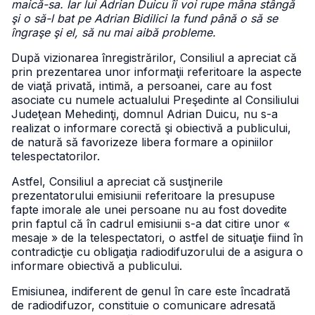
maică-sa. Iar lui Adrian Duicu îi voi rupe mâna stângă
şi o să-l bat pe Adrian Bidilici la fund până o să se
îngraşe şi el, să nu mai aibă probleme.
După vizionarea înregistrărilor, Consiliul a apreciat că
prin prezentarea unor informaţii referitoare la aspecte
de viaţă privată, intimă, a persoanei, care au fost
asociate cu numele actualului Preşedinte al Consiliului
Judeţean Mehedinţi, domnul Adrian Duicu, nu s-a
realizat o informare corectă şi obiectivă a publicului,
de natură să favorizeze libera formare a opiniilor
telespectatorilor.
Astfel, Consiliul a apreciat că susţinerile
prezentatorului emisiunii referitoare la presupuse
fapte imorale ale unei persoane nu au fost dovedite
prin faptul că în cadrul emisiunii s-a dat citire unor «
mesaje » de la telespectatori, o astfel de situaţie fiind în
contradicţie cu obligaţia radiodifuzorului de a asigura o
informare obiectivă a publicului.
Emisiunea, indiferent de genul în care este încadrată
de radiodifuzor, constituie o comunicare adresată