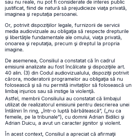
sau nu reale, nu pot fi considerate de interes public
justificat, fiind de natură să prejudicieze viaţa privată,
imaginea şi reputaţia persoanei.
Or, potrivit dispoziţiilor legale, furnizorii de servicii
media audiovizuale au obligaţia să respecte drepturile
şi libertăţile fundamentale ale omului, viaţa privată,
onoarea şi reputaţia, precum şi dreptul la propria
imagine.
De asemenea, Consiliul a constatat că în cadrul
emisiunii analizate au fost încălcate şi dispoziţiile art.
40 alin. (3) din Codul audiovizualului, dispoziţii potrivit
cărora, moderatorii programelor au obligaţia să nu
folosească şi să nu permită invitaţilor să folosească un
limbaj injurios sau să instige la violenţă.
Astfel, membrii Consiliului au constatat că limbajul
utilizat de realizatorul emisiunii pentru descrierea unei
întâlniri în ring, „într-o luptă bărbătească”, („nu ca
femeile, pe la tribunale”), cu domnii Adrian Bidilici şi
Adrian Duicu, a avut un caracter jignitor şi violent.
În acest context, Consiliul a apreciat că afirmaţii