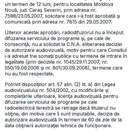
un termen de 12 luni, pentru localitatea Moldova
Nouă, jud. Caraş Severin, prin adresa nr.
7598/23.05.2007, solicitare care i-a fost aprobată şi
comunicată prin adresa nr. 7815 din 29.05.2007.
Ulterior acestei aprobări, radiodifuzorul nu a început
difuzarea serviciului de programe şi, pe cale de
consecinţă, nu a solicitat la C.N.A. eliberarea deciziei
de autorizare audiovizuală, motiv pentru care Consiliul
i-a adresat trei somaţii publice cu termene de intrare în
legalitate (prin deciziile nr. 1045/29.11.2007, nr.
550/19.06.2008 şi nr. 801/30.09.2008), termene care
nu au fost respectate.
Potrivit dispoziţiilor art. 57 alin. (2) lit. a) din Legea
audiovizualului nr. 504/2002, cu modificările şi
completările ulterioare, licenţa audiovizuală pentru
difuzarea serviciului de programe pe cale
radioelectrică terestră se retrage dacă titularul nu
obţine, din motive care îi sunt imputabile, decizia de
autorizare audiovizuală în termen de 60 de zile de la
data obţinerii autorizaţiei tehnice de funcţionare.