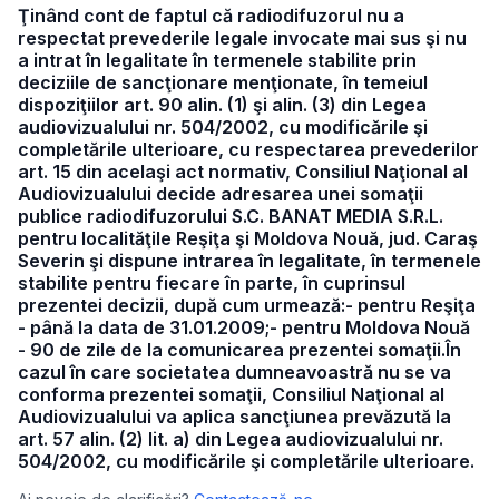
Ţinând cont de faptul că radiodifuzorul nu a
respectat prevederile legale invocate mai sus şi nu
a intrat în legalitate în termenele stabilite prin
deciziile de sancţionare menţionate, în temeiul
dispoziţiilor art. 90 alin. (1) şi alin. (3) din Legea
audiovizualului nr. 504/2002, cu modificările şi
completările ulterioare, cu respectarea prevederilor
art. 15 din acelaşi act normativ, Consiliul Naţional al
Audiovizualului decide adresarea unei somaţii
publice radiodifuzorului S.C. BANAT MEDIA S.R.L.
pentru localităţile Reşiţa şi Moldova Nouă, jud. Caraş
Severin şi dispune intrarea în legalitate, în termenele
stabilite pentru fiecare în parte, în cuprinsul
prezentei decizii, după cum urmează:- pentru Reşiţa
- până la data de 31.01.2009;- pentru Moldova Nouă
- 90 de zile de la comunicarea prezentei somaţii.În
cazul în care societatea dumneavoastră nu se va
conforma prezentei somaţii, Consiliul Naţional al
Audiovizualului va aplica sancţiunea prevăzută la
art. 57 alin. (2) lit. a) din Legea audiovizualului nr.
504/2002, cu modificările şi completările ulterioare.