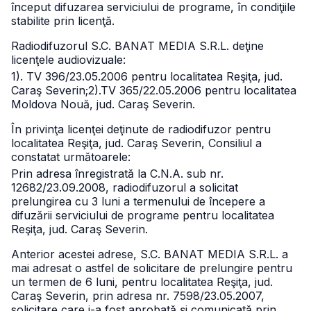
început difuzarea serviciului de programe, în condiţiile
stabilite prin licenţă.
Radiodifuzorul S.C. BANAT MEDIA S.R.L. deţine
licenţele audiovizuale:
1). TV 396/23.05.2006 pentru localitatea Reşiţa, jud.
Caraş Severin;
2).TV 365/22.05.2006 pentru localitatea
Moldova Nouă, jud. Caraş Severin.
În privinţa licenţei deţinute de radiodifuzor pentru
localitatea Reşiţa, jud. Caraş Severin, Consiliul a
constatat următoarele:
Prin adresa înregistrată la C.N.A. sub nr.
12682/23.09.2008, radiodifuzorul a solicitat
prelungirea cu 3 luni a termenului de începere a
difuzării serviciului de programe pentru localitatea
Reşiţa, jud. Caraş Severin.
Anterior acestei adrese, S.C. BANAT MEDIA S.R.L. a
mai adresat o astfel de solicitare de prelungire pentru
un termen de 6 luni, pentru localitatea Reşiţa, jud.
Caraş Severin, prin adresa nr. 7598/23.05.2007,
solicitare care i-a fost aprobată şi comunicată prin