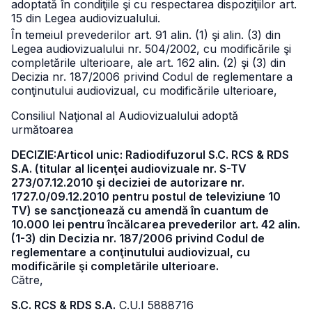
adoptată în condiţiile şi cu respectarea dispoziţiilor art.
15 din Legea audiovizualului.
În temeiul prevederilor art. 91 alin. (1) şi alin. (3) din
Legea audiovizualului nr. 504/2002, cu modificările şi
completările ulterioare, ale art. 162 alin. (2) şi (3) din
Decizia nr. 187/2006 privind Codul de reglementare a
conţinutului audiovizual, cu modificările ulterioare,
Consiliul Naţional al Audiovizualului adoptă
următoarea
DECIZIE:Articol unic: Radiodifuzorul S.C. RCS & RDS
S.A. (titular al licenţei audiovizuale nr. S-TV
273/07.12.2010 şi deciziei de autorizare nr.
1727.0/09.12.2010 pentru postul de televiziune 10
TV) se sancţionează cu amendă în cuantum de
10.000 lei pentru încălcarea prevederilor art. 42 alin.
(1-3) din Decizia nr. 187/2006 privind Codul de
reglementare a conţinutului audiovizual, cu
modificările şi completările ulterioare.
Către,
S.C. RCS & RDS S.A.
C.U.I 5888716