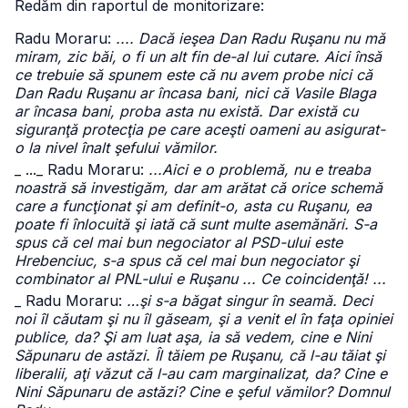
Redăm din raportul de monitorizare:
Radu Moraru:
.... Dacă ieşea Dan Radu Ruşanu nu mă
miram, zic băi, o fi un alt fin de-al lui cutare. Aici însă
ce trebuie să spunem este că nu avem probe nici că
Dan Radu Ruşanu ar încasa bani, nici că Vasile Blaga
ar încasa bani, proba asta nu există. Dar există cu
siguranţă protecţia pe care aceşti oameni au asigurat-
o la nivel înalt şefului vămilor.
_ ...
_ Radu Moraru:
...Aici e o problemă, nu e treaba
noastră să investigăm, dar am arătat că orice schemă
care a funcţionat şi am definit-o, asta cu Ruşanu, ea
poate fi înlocuită şi iată că sunt multe asemănări. S-a
spus că cel mai bun negociator al PSD-ului este
Hrebenciuc, s-a spus că cel mai bun negociator şi
combinator al PNL-ului e Ruşanu ... Ce coincidenţă! ...
_ Radu Moraru:
…şi s-a băgat singur în seamă. Deci
noi îl căutam şi nu îl găseam, şi a venit el în faţa opiniei
publice, da? Şi am luat aşa, ia să vedem, cine e Nini
Săpunaru de astăzi. Îl tăiem pe Ruşanu, că l-au tăiat şi
liberalii, aţi văzut că l-au cam marginalizat, da? Cine e
Nini Săpunaru de astăzi? Cine e şeful vămilor? Domnul