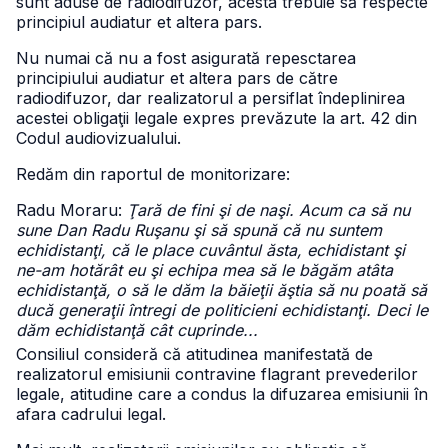
sunt aduse de radiodifuzor, acesta trebuie să respecte
principiul audiatur et altera pars.
Nu numai că nu a fost asigurată repesctarea
principiului audiatur et altera pars de către
radiodifuzor, dar realizatorul a persiflat îndeplinirea
acestei obligaţii legale expres prevăzute la art. 42 din
Codul audiovizualului.
Redăm din raportul de monitorizare:
Radu Moraru:
Ţară de fini şi de naşi. Acum ca să nu
sune Dan Radu Ruşanu şi să spună că nu suntem
echidistanţi, că le place cuvântul ăsta, echidistant şi
ne-am hotărât eu şi echipa mea să le băgăm atâta
echidistanţă, o să le dăm la băieţii ăştia să nu poată să
ducă generaţii întregi de politicieni echidistanţi. Deci le
dăm echidistanţă cât cuprinde...
Consiliul consideră că atitudinea manifestată de
realizatorul emisiunii contravine flagrant prevederilor
legale, atitudine care a condus la difuzarea emisiunii în
afara cadrului legal.