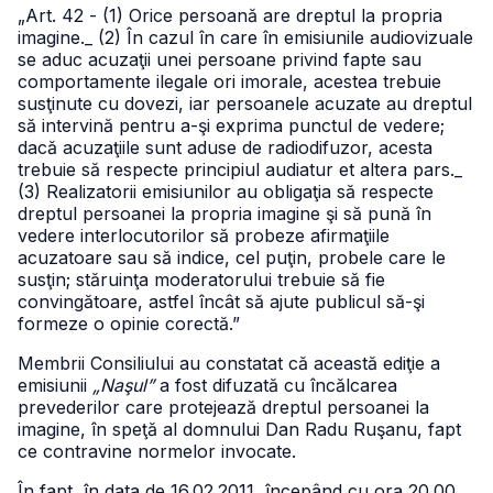
„Art. 42 - (1) Orice persoană are dreptul la propria
imagine.
_ (2) În cazul în care în emisiunile audiovizuale
se aduc acuzaţii unei persoane privind fapte sau
comportamente ilegale ori imorale, acestea trebuie
susţinute cu dovezi, iar persoanele acuzate au dreptul
să intervină pentru a-şi exprima punctul de vedere;
dacă acuzaţiile sunt aduse de radiodifuzor, acesta
trebuie să respecte principiul audiatur et altera pars.
_
(3) Realizatorii emisiunilor au obligaţia să respecte
dreptul persoanei la propria imagine şi să pună în
vedere interlocutorilor să probeze afirmaţiile
acuzatoare sau să indice, cel puţin, probele care le
susţin; stăruinţa moderatorului trebuie să fie
convingătoare, astfel încât să ajute publicul să-şi
formeze o opinie corectă.”
Membrii Consiliului au constatat că această ediţie a
emisiunii
„Naşul”
a fost difuzată cu încălcarea
prevederilor care protejează dreptul persoanei la
imagine, în speţă al domnului Dan Radu Ruşanu, fapt
ce contravine normelor invocate.
În fapt, în data de 16.02.2011, începând cu ora 20.00,