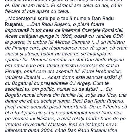
el. Dar nu am nimic. El săracul are ceva cu noi, că în
fiecare zi mai apare cu ceva.
_ Moderatorul scrie pe o tablă numele Dan Radu
Ruşanu.
_
...Dan Radu Ruşanu, o piesă foarte
importantă în tot ceea ce însemnă finanţele României.
Acest cetăţean ajunge în 1996, odată cu venirea CDR
la putere, în umbra lui Mircea Ciumara (…) un ministru
de Finanţe care, pe răspunderea mea vă spun, că eram
ziarist şi atunci, habar nu avea ce se întâmpla în
spatele lui. Domnul secretar de stat Dan Radu Ruşanu
era omul care era atunci ministru secretar de stat la
Finanţe, omul care era asemuit lui Viorel Hrebenciuc,
varianta liberală ... Acest domn este asociat astăzi şi
cu Bogatu şi cu preşedintele CJ Argeş. Cum te
asociezi tu, om politic, numai cu de ăştia? ... Cu
Bogatu numai cineva din familia lui, soţia sau fiica, una
dintre ele că au acelaşi nume. Deci Dan Radu Ruşanu,
ţineţi minte această piesă importantă. De ce? Pentru că
el a fost puternic şi nu i s-a întâmplat mare lucru nici
pe vremea lui Năstase, a avut relaţii foarte bune de pe
vremea Guvernului Năstase. Însă se întâmplă ceva
interesant după 2004, când Dan Radu Ruşanu vine