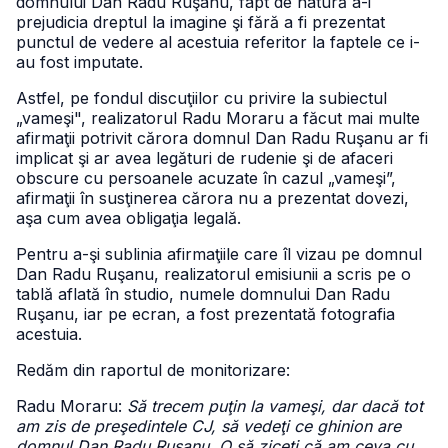
domnului Dan Radu Ruşanu, fapt de natură a-i
prejudicia dreptul la imagine şi fără a fi prezentat
punctul de vedere al acestuia referitor la faptele ce i-
au fost imputate.
Astfel, pe fondul discuţiilor cu privire la subiectul
„vameşi", realizatorul Radu Moraru a făcut mai multe
afirmaţii potrivit cărora domnul Dan Radu Ruşanu ar fi
implicat şi ar avea legături de rudenie şi de afaceri
obscure cu persoanele acuzate în cazul „vameşi”,
afirmaţii în susţinerea cărora nu a prezentat dovezi,
aşa cum avea obligaţia legală.
Pentru a-şi sublinia afirmaţiile care îl vizau pe domnul
Dan Radu Ruşanu, realizatorul emisiunii a scris pe o
tablă aflată în studio, numele domnului Dan Radu
Ruşanu, iar pe ecran, a fost prezentată fotografia
acestuia.
Redăm din raportul de monitorizare:
Radu Moraru:
Să trecem puţin la vameşi, dar dacă tot
am zis de preşedintele CJ, să vedeţi ce ghinion are
domnul Dan Radu Ruşanu. O să ziceţi că am ceva cu