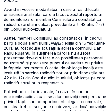
Radu ...
Având în vedere modalitatea în care a fost difuzată
emisiunea analizată, care a făcut obiectul raportului
de monitorizare, membrii Consiliului au constatat că
radiodifuzorul a încălcat prevederile art. 42 alin. (1-3)
din Codul audiovizualului.
Astfel, membrii Consiliului au constatat că, în cadrul
părţii a doua a emisiunii
„Naşul”,
ediţia din 16 februarie
2011, au fost aduse acuzaţii la adresa domnului Dan
Radu Ruşanu, în susţinerea cărora nu au fost
prezentate dovezi şi fără a da posibilitatea persoanei
acuzate să-şi precizeze punctul de vedere cu privire
la faptele incriminate. O astfel de obligaţie legală este
instituită în sarcina radiodifuzorilor prin dispoziţiile art.
42 alin. (2) din Codul audiovizualului, obligaţie pe care
radiodifuzorul nu a respectat-o.
Potrivit normelor invocate, în cazul în care în
emisiunile audiovizuale se aduc acuzaţii unei persoane
privind fapte sau comportamente ilegale ori imorale,
acestea trebuie susţinute cu dovezi, iar dacă acuzaţiile