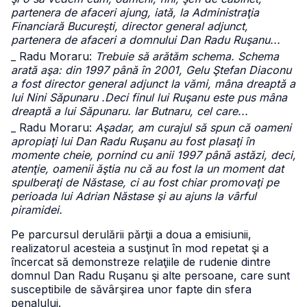
partenera de afaceri ajung, iată, la Administraţia
Financiară Bucureşti, director general adjunct,
partenera de afaceri a domnului Dan Radu Ruşanu...
_ Radu Moraru:
Trebuie să arătăm schema. Schema
arată aşa: din 1997 până în 2001, Gelu Ştefan Diaconu
a fost director general adjunct la vămi, mâna dreaptă a
lui Nini Săpunaru .Deci finul lui Ruşanu este pus mâna
dreaptă a lui Săpunaru. Iar Butnaru, cel care...
_ Radu Moraru:
Aşadar, am curajul să spun că oameni
apropiaţi lui Dan Radu Ruşanu au fost plasaţi în
momente cheie, pornind cu anii 1997 până astăzi, deci,
atenţie, oamenii ăştia nu că au fost la un moment dat
spulberaţi de Năstase, ci au fost chiar promovaţi pe
perioada lui Adrian Năstase şi au ajuns la vârful
piramidei.
Pe parcursul derulării părţii a doua a emisiunii,
realizatorul acesteia a susţinut în mod repetat şi a
încercat să demonstreze relaţiile de rudenie dintre
domnul Dan Radu Ruşanu şi alte persoane, care sunt
susceptibile de săvârşirea unor fapte din sfera
penalului.