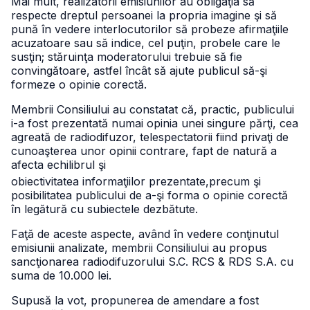
Mai mult, realizatorii emisiunilor au obligaţia să
respecte dreptul persoanei la propria imagine şi să
pună în vedere interlocutorilor să probeze afirmaţiile
acuzatoare sau să indice, cel puţin, probele care le
susţin; stăruinţa moderatorului trebuie să fie
convingătoare, astfel încât să ajute publicul să-şi
formeze o opinie corectă.
Membrii Consiliului au constatat că, practic, publicului
i-a fost prezentată numai opinia unei singure părţi, cea
agreată de radiodifuzor, telespectatorii fiind privaţi de
cunoaşterea unor opinii contrare, fapt de natură a
afecta echilibrul şi
obiectivitatea informaţiilor prezentate,precum şi
posibilitatea publicului de a-şi forma o opinie corectă
în legătură cu subiectele dezbătute.
Faţă de aceste aspecte, având în vedere conţinutul
emisiunii analizate, membrii Consiliului au propus
sancţionarea radiodifuzorului S.C. RCS & RDS S.A. cu
suma de 10.000 lei.
Supusă la vot, propunerea de amendare a fost