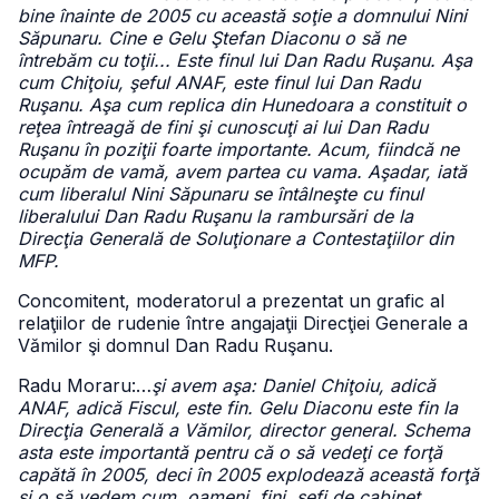
bine înainte de 2005 cu această soţie a domnului Nini
Săpunaru. Cine e Gelu Ştefan Diaconu o să ne
întrebăm cu toţii... Este finul lui Dan Radu Ruşanu. Aşa
cum Chiţoiu, şeful ANAF, este finul lui Dan Radu
Ruşanu. Aşa cum replica din Hunedoara a constituit o
reţea întreagă de fini şi cunoscuţi ai lui Dan Radu
Ruşanu în poziţii foarte importante. Acum, fiindcă ne
ocupăm de vamă, avem partea cu vama. Aşadar, iată
cum liberalul Nini Săpunaru se întâlneşte cu finul
liberalului Dan Radu Ruşanu la rambursări de la
Direcţia Generală de Soluţionare a Contestaţiilor din
MFP.
Concomitent, moderatorul a prezentat un grafic al
relaţiilor de rudenie între angajaţii Direcţiei Generale a
Vămilor şi domnul Dan Radu Ruşanu.
Radu Moraru:…
şi avem aşa: Daniel Chiţoiu, adică
ANAF, adică Fiscul, este fin. Gelu Diaconu este fin la
Direcţia Generală a Vămilor, director general. Schema
asta este importantă pentru că o să vedeţi ce forţă
capătă în 2005, deci în 2005 explodează această forţă
şi o să vedem cum, oameni, fini, şefi de cabinet,