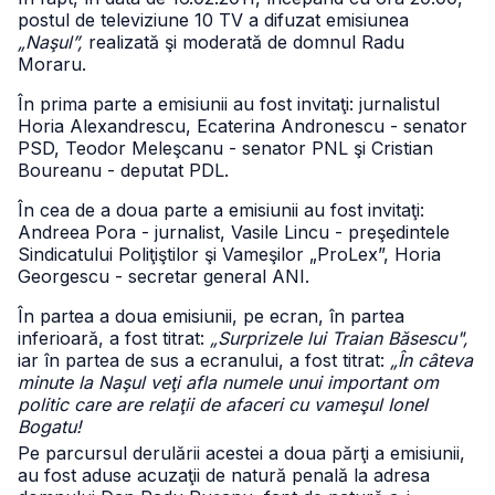
postul de televiziune 10 TV a difuzat emisiunea
„Naşul”,
realizată şi moderată de domnul Radu
Moraru.
În prima parte a emisiunii au fost invitaţi: jurnalistul
Horia Alexandrescu, Ecaterina Andronescu - senator
PSD, Teodor Meleşcanu - senator PNL şi Cristian
Boureanu - deputat PDL.
În cea de a doua parte a emisiunii au fost invitaţi:
Andreea Pora - jurnalist, Vasile Lincu - preşedintele
Sindicatului Poliţiştilor şi Vameşilor „ProLex”, Horia
Georgescu - secretar general ANI.
În partea a doua emisiunii, pe ecran, în partea
inferioară, a fost titrat:
„Surprizele lui Traian Băsescu",
iar în partea de sus a ecranului, a fost titrat:
„În câteva
minute la Naşul veţi afla numele unui important om
politic care are relaţii de afaceri cu vameşul Ionel
Bogatu!
Pe parcursul derulării acestei a doua părţi a emisiunii,
au fost aduse acuzaţii de natură penală la adresa