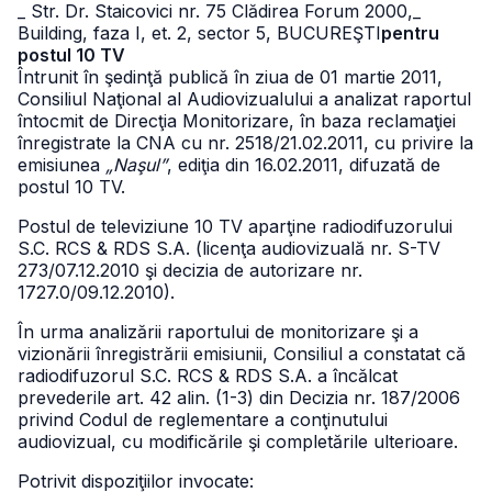
_ Str. Dr. Staicovici nr. 75 Clădirea Forum 2000,
_
Building, faza I, et. 2, sector 5, BUCUREŞTI
pentru
postul 10 TV
Întrunit în şedinţă publică în ziua de 01 martie 2011,
Consiliul Naţional al Audiovizualului a analizat raportul
întocmit de Direcţia Monitorizare, în baza reclamaţiei
înregistrate la CNA cu nr. 2518/21.02.2011, cu privire la
emisiunea
„Naşul”
, ediţia din 16.02.2011, difuzată de
postul 10 TV.
Postul de televiziune 10 TV aparţine radiodifuzorului
S.C. RCS & RDS S.A. (licenţa audiovizuală nr. S-TV
273/07.12.2010 şi decizia de autorizare nr.
1727.0/09.12.2010).
În urma analizării raportului de monitorizare şi a
vizionării înregistrării emisiunii, Consiliul a constatat că
radiodifuzorul S.C. RCS & RDS S.A. a încălcat
prevederile art. 42 alin. (1-3) din Decizia nr. 187/2006
privind Codul de reglementare a conţinutului
audiovizual, cu modificările şi completările ulterioare.
Potrivit dispoziţiilor invocate: