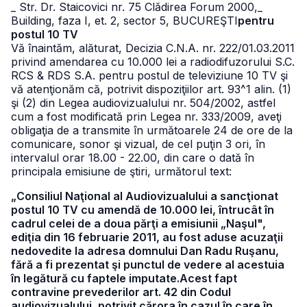
_ Str. Dr. Staicovici nr. 75 Clădirea Forum 2000,
_
Building, faza I, et. 2, sector 5, BUCUREŞTI
pentru
postul 10 TV
Vă înaintăm, alăturat, Decizia C.N.A. nr. 222/01.03.2011
privind amendarea cu 10.000 lei a radiodifuzorului S.C.
RCS & RDS S.A. pentru postul de televiziune 10 TV şi
vă atenţionăm că, potrivit dispoziţiilor art. 93^1 alin. (1)
şi (2) din Legea audiovizualului nr. 504/2002, astfel
cum a fost modificată prin Legea nr. 333/2009, aveţi
obligaţia de a transmite în următoarele 24 de ore de la
comunicare, sonor şi vizual, de cel puţin 3 ori, în
intervalul orar 18.00 - 22.00, din care o dată în
principala emisiune de ştiri, următorul text:
„Consiliul Naţional al Audiovizualului a sancţionat
postul 10 TV cu amendă de 10.000 lei, întrucât în
cadrul celei de a doua părţi a emisiunii „Naşul",
ediţia din 16 februarie 2011, au fost aduse acuzaţii
nedovedite la adresa domnului Dan Radu Ruşanu,
fără a fi prezentat şi punctul de vedere al acestuia
în legătură cu faptele imputate.Acest fapt
contravine prevederilor art. 42 din Codul
audiovizualului, potrivit cărora în cazul în care în