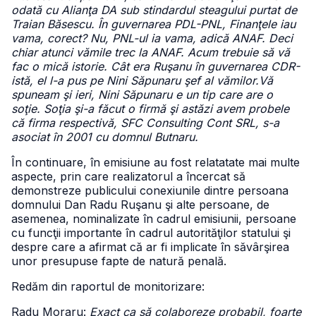
odată cu Alianţa DA sub stindardul steagului purtat de
Traian Băsescu. În guvernarea PDL-PNL, Finanţele iau
vama, corect? Nu, PNL-ul ia vama, adică ANAF. Deci
chiar atunci vămile trec la ANAF. Acum trebuie să vă
fac o mică istorie. Cât era Ruşanu în guvernarea CDR-
istă, el l-a pus pe Nini Săpunaru şef al vămilor.Vă
spuneam şi ieri, Nini Săpunaru e un tip care are o
soţie. Soţia şi-a făcut o firmă şi astăzi avem probele
că firma respectivă, SFC Consulting Cont SRL, s-a
asociat în 2001 cu domnul Butnaru.
În continuare, în emisiune au fost relatatate mai multe
aspecte, prin care realizatorul a încercat să
demonstreze publicului conexiunile dintre persoana
domnului Dan Radu Ruşanu şi alte persoane, de
asemenea, nominalizate în cadrul emisiunii, persoane
cu funcţii importante în cadrul autorităţilor statului şi
despre care a afirmat că ar fi implicate în săvârşirea
unor presupuse fapte de natură penală.
Redăm din raportul de monitorizare:
Radu Moraru:
Exact ca să colaboreze probabil, foarte