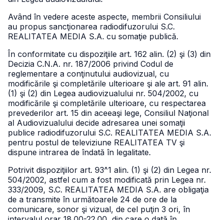
Având în vedere aceste aspecte, membrii Consiliului
au propus sancţionarea radiodifuzorului S.C.
REALITATEA MEDIA S.A. cu somaţie publică.
În conformitate cu dispoziţiile art. 162 alin. (2) şi (3) din
Decizia C.N.A. nr. 187/2006 privind Codul de
reglementare a conţinutului audiovizual, cu
modificările şi completările ulterioare şi ale art. 91 alin.
(1) şi (2) din Legea audiovizualului nr. 504/2002, cu
modificările şi completările ulterioare, cu respectarea
prevederilor art. 15 din aceeaşi lege, Consiliul Naţional
al Audiovizualului decide adresarea unei somaţii
publice radiodifuzorului S.C. REALITATEA MEDIA S.A.
pentru postul de televiziune REALITATEA TV şi
dispune intrarea de îndată în legalitate.
Potrivit dispoziţiilor art. 93^1 alin. (1) şi (2) din Legea nr.
504/2002, astfel cum a fost modificată prin Legea nr.
333/2009, S.C. REALITATEA MEDIA S.A. are obligaţia
de a transmite în următoarele 24 de ore de la
comunicare, sonor şi vizual, de cel puţin 3 ori, în
intervalul orar 18.00-22.00, din care o dată în