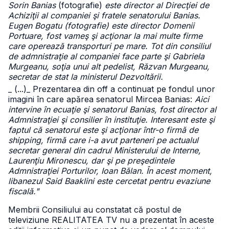
Sorin Banias
(fotografie)
este director al Direcţiei de
Achiziţii al companiei şi fratele senatorului Banias.
Eugen Bogatu (fotografie) este director Domenii
Portuare, fost vameş şi acţionar la mai multe firme
care operează transporturi pe mare. Tot din consiliul
de admnistraţie al companiei face parte şi Gabriela
Murgeanu, soţia unui alt pedelist, Răzvan Murgeanu,
secretar de stat la ministerul Dezvoltării.
_ (...)
_ Prezentarea din off a continuat pe fondul unor
imagini în care apărea senatorul Mircea Banias:
Aici
intervine în ecuaţie şi senatorul Banias, fost director al
Admnistraţiei şi consilier în instituţie. Interesant este şi
faptul că senatorul este şi acţionar într-o firmă de
shipping, firmă care i-a avut parteneri pe actualul
secretar general din cadrul Ministerului de Interne,
Laurenţiu Mironescu, dar şi pe preşedintele
Admnistraţiei Porturilor, Ioan Bălan. În acest moment,
libanezul Said Baaklini este cercetat pentru evaziune
fiscală."
Membrii Consiliului au constatat că postul de
televiziune REALITATEA TV nu a prezentat în aceste