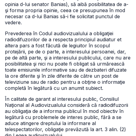
opinia d-lui senator Banias), să aibă posibilitatea de a-
şi forma propria opinie, ceea ce presupunea în mod
necesar ca d-lui Banias să-i fie solicitat punctul de
vedere.
Prevederea în Codul audiovizualului a obligaţiei
radiodifuzorilor de a respecta principiul audiatur et
altera pars a fost făcută de legiuitor în scopul
protejării, pe de o parte, a interesului persoanei, dar,
pe de altă parte, şi a interesului publicului, care nu are
posibilitatea şi nici nu poate fi obligat să urmărească
toate emisiunile informative sau de dezbateri difuzate
la ore diferite şi în zile diferite de către un post de
televiziune sau de radio pentru a obţine o informaţie
completă în legătură cu un anumit subiect.
În calitate de garant al interesului public, Consiliul
Naţional al Audiovizualului consideră că radiodifuzorii
au obligaţia de a informa publicul în mod obiectiv în
legătură cu problemele de interes public, fără a se
aduce atingere dreptului la informare al
telespectatorilor, obligaţie prevăzută la art. 3 alin. (2)
din Legea audiovizualului.