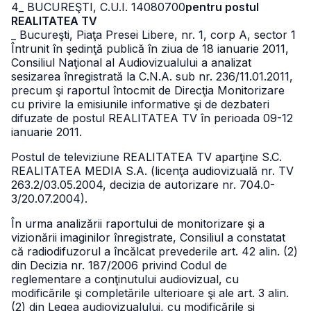
4
_ BUCUREŞTI, C.U.I. 14080700
pentru postul
REALITATEA TV
_ Bucureşti, Piaţa Presei Libere, nr. 1, corp A, sector 1
Întrunit în şedinţă publică în ziua de 18 ianuarie 2011,
Consiliul Naţional al Audiovizualului a analizat
sesizarea înregistrată la C.N.A. sub nr. 236/11.01.2011,
precum şi raportul întocmit de Direcţia Monitorizare
cu privire la emisiunile informative şi de dezbateri
difuzate de postul REALITATEA TV în perioada 09-12
ianuarie 2011.
Postul de televiziune REALITATEA TV aparţine S.C.
REALITATEA MEDIA S.A. (licenţa audiovizuală nr. TV
263.2/03.05.2004, decizia de autorizare nr. 704.0-
3/20.07.2004).
În urma analizării raportului de monitorizare şi a
vizionării imaginilor înregistrate, Consiliul a constatat
că radiodifuzorul a încălcat prevederile art. 42 alin. (2)
din Decizia nr. 187/2006 privind Codul de
reglementare a conţinutului audiovizual, cu
modificările şi completările ulterioare şi ale art. 3 alin.
(2) din Legea audiovizualului, cu modificările şi