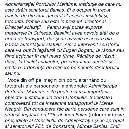
Administraţiei Porturilor Maritime, instituţie de care nu
este străin senatorul Banias. El a ocupat în trecut
funcţia de director general al acestei instituţii şi,
totodată, fratele său este în prezent director al
Direcţiei achiziţii. _ Pentru a-şi putea exporta
motoarele în Guineea, Baaklini avea nevoie atât de o
firmă de transport, dar şi de avizele necesare din
partea autorităţilor statului. Aici a intervenit senatorul
care l-a pus în legătură cu Eugen Bogatu, la rândul său
fiind acţionar în mai multe firme. Rămâne de văzut
dacă, la finalul audierilor, procurorii vor decide să
emită o ordonanţă de reţinere pe numele directorului
sau nu.
_ Voce din off pe imagini din port, alternând cu
fotografii ale persoanelor menţionate:
Administraţia
Porturilor Maritime este poate cel mai important
obiectiv al statului din zona Litoralului. Societatea
controlează tot ce înseamnă transporturi la Marea
Neagră. Din conducere fac parte persoane care sunt în
strânsă legătură cu PDL-ul. Ioan Bălan
(fotografie)
este
preşedinte al Consiliului de Administraţie şi un apropiat
al senatorului PDL de Constanţa, Mircea Banias. Emil