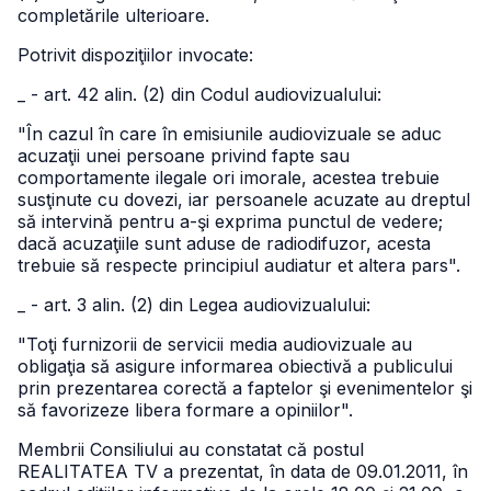
completările ulterioare.
Potrivit dispoziţiilor invocate:
_ - art. 42 alin. (2) din Codul audiovizualului:
"În cazul în care în emisiunile audiovizuale se aduc
acuzaţii unei persoane privind fapte sau
comportamente ilegale ori imorale, acestea trebuie
susţinute cu dovezi, iar persoanele acuzate au dreptul
să intervină pentru a-şi exprima punctul de vedere;
dacă acuzaţiile sunt aduse de radiodifuzor, acesta
trebuie să respecte principiul audiatur et altera pars".
_ - art. 3 alin. (2) din Legea audiovizualului:
"Toţi furnizorii de servicii media audiovizuale au
obligaţia să asigure informarea obiectivă a publicului
prin prezentarea corectă a faptelor şi evenimentelor şi
să favorizeze libera formare a opiniilor".
Membrii Consiliului au constatat că postul
REALITATEA TV a prezentat, în data de 09.01.2011, în