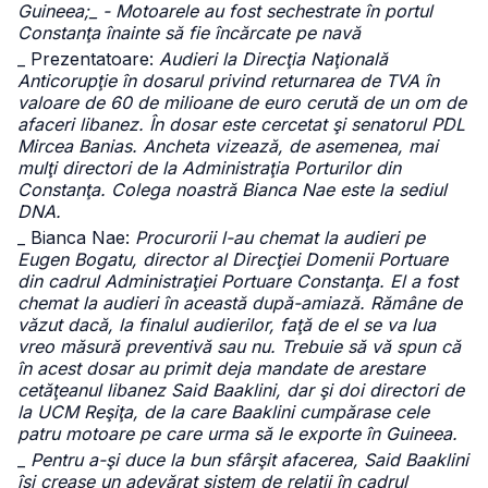
Guineea;_ - Motoarele au fost sechestrate în portul
Constanţa înainte să fie încărcate pe navă
_ Prezentatoare:
Audieri la Direcţia Naţională
Anticorupţie în dosarul privind returnarea de TVA în
valoare de 60 de milioane de euro cerută de un om de
afaceri libanez. În dosar este cercetat şi senatorul PDL
Mircea Banias. Ancheta vizează, de asemenea, mai
mulţi directori de la Administraţia Porturilor din
Constanţa. Colega noastră Bianca Nae este la sediul
DNA.
_ Bianca Nae:
Procurorii l-au chemat la audieri pe
Eugen Bogatu, director al Direcţiei Domenii Portuare
din cadrul Administraţiei Portuare Constanţa. El a fost
chemat la audieri în această după-amiază. Rămâne de
văzut dacă, la finalul audierilor, faţă de el se va lua
vreo măsură preventivă sau nu. Trebuie să vă spun că
în acest dosar au primit deja mandate de arestare
cetăţeanul libanez Said Baaklini, dar şi doi directori de
la UCM Reşiţa, de la care Baaklini cumpărase cele
patru motoare pe care urma să le exporte în Guineea.
_
Pentru a-şi duce la bun sfârşit afacerea, Said Baaklini
îşi crease un adevărat sistem de relaţii în cadrul