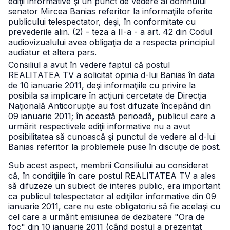
ediţii informative şi un punct de vedere al domnului
senator Mircea Banias referitor la informaţiile oferite
publicului telespectator, deşi, în conformitate cu
prevederile alin. (2) - teza a II-a - a art. 42 din Codul
audiovizualului avea obligaţia de a respecta principiul
audiatur et altera pars.
Consiliul a avut în vedere faptul că postul
REALITATEA TV a solicitat opinia d-lui Banias în data
de 10 ianuarie 2011, deşi informaţiile cu privire la
posibila sa implicare în acţiuni cercetate de Direcţia
Naţională Anticorupţie au fost difuzate începând din
09 ianuarie 2011; în această perioadă, publicul care a
urmărit respectivele ediţii informative nu a avut
posibilitatea să cunoască şi punctul de vedere al d-lui
Banias referitor la problemele puse în discuţie de post.
Sub acest aspect, membrii Consiliului au considerat
că, în condiţiile în care postul REALITATEA TV a ales
să difuzeze un subiect de interes public, era important
ca publicul telespectator al ediţiilor informative din 09
ianuarie 2011, care nu este obligatoriu să fie acelaşi cu
cel care a urmărit emisiunea de dezbatere "Ora de
foc" din 10 ianuarie 2011 (când postul a prezentat