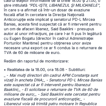
cadrul ediţiilor informative de la orele 18.00 şi 21.00, o
ştire intitulată
"PDL-IŞTII, LIBANEZUL ŞI MILIOANELE"
,
în care s-a afirmat că într-un dosar de evaziune
fiscală aflat în cercetare la Direcţia Naţională
Anticorupţie este implicat şi senatorul PD-L Mircea
Banias, acesta fiind suspectat că ar fi intervenit pentru
un om de afaceri libanez, Said Baaklini - presupus
autor al unor infracţiuni, pe care l-ar fi pus în legătură
cu Eugen Bogatu (director în cadrul Administraţiei
Porturilor Maritime) pentru obţinerea unor avize
necesare unui export ce ar fi condus la o returnare de
TVA de 60 de milioane de euro.
Redăm din raportul de monitorizare:
• Realitatea de la 18.00, ora 18.08 - Subtitluri:
_ -
Mai mulţi directori din cadrul APM Constanţa sunt
vizaţi în ancheta DNA;_ - Senatorul PD-L Mircea Banias
este suspectat că ar fi intervenit pentru libanezul
Baaklini;_ - El solicitase o returnare de TVA de 60 de
milioane de euro;_ - Said Baaklini este cercetat pentru
evaziune fiscală de procurorii anticorupţie;_ -
Libanezul voia să trimită patru motoare în Republica