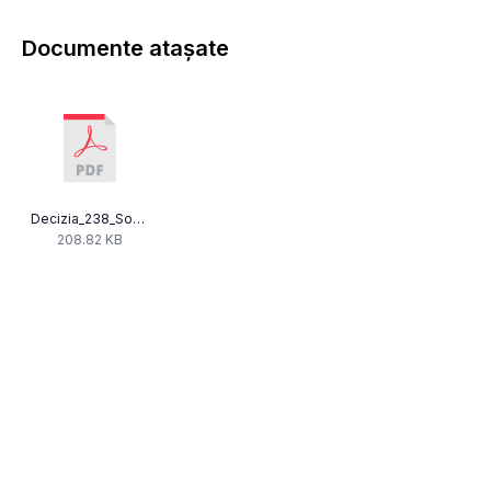
Documente atașate
Decizia_238_Som_54_2_R_Radio_Rock_sediu.pdf
208.82 KB