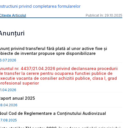
nstructiuni privind completarea formularelor
Citește Articolul
Publicat în: 29.10.2025
Anunțuri
nunț privind transferul fără plată al unor active fixe și
obiecte de inventar propuse spre disponibilizare
6.07.2026
Anuntul nr. 4437/21.04.2026 privind declansarea procedurii
de transfer la cerere pentru ocuparea functiei publice de
executie vacanta de consilier achizitii publice, clasa I, grad
profesional superior
1.04.2026
Raport anual 2025
08.04.2026
Noul Cod de Reglementare a Conținutului Audiovizual
7.08.2025