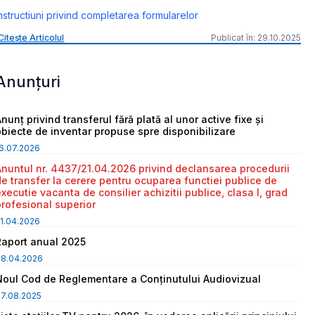
nstructiuni privind completarea formularelor
Citește Articolul
Publicat în: 29.10.2025
Anunțuri
nunț privind transferul fără plată al unor active fixe și
obiecte de inventar propuse spre disponibilizare
6.07.2026
Anuntul nr. 4437/21.04.2026 privind declansarea procedurii
de transfer la cerere pentru ocuparea functiei publice de
executie vacanta de consilier achizitii publice, clasa I, grad
profesional superior
1.04.2026
Raport anual 2025
08.04.2026
Noul Cod de Reglementare a Conținutului Audiovizual
7.08.2025