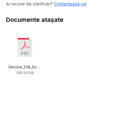
Ai nevoie de clarificări?
Contactează-ne
Documente atașate
Decizia_238_Som_Dec_412_Super_TV.pdf
186.64 KB