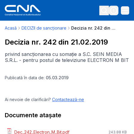
Acasă
DECIZII de sancționare
Decizia nr. 242 din 21.02.2019
Decizia nr. 242 din 21.02.2019
privind sancționarea cu somație a S.C. SEIN MEDIA
S.R.L. - pentru postul de televiziune ELECTRON M BIT
Publicată în data de:
05.03.2019
Ai nevoie de clarificări?
Contactează-ne
Documente atașate
Dec_242_Electron_M_Bit.pdf
243.88 KB