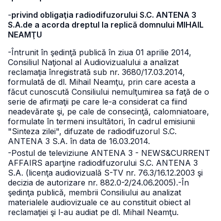
-
privind obligaţia radiodifuzorului S.C. ANTENA 3
S.A.de a acorda dreptul la replică domnului MIHAIL
NEAMŢU
-Întrunit în şedinţă publică în ziua 01 aprilie 2014,
Consiliul Naţional al Audiovizualului a analizat
reclamaţia înregistrată sub nr. 3680/17.03.2014,
formulată de dl. Mihail Neamţu, prin care acesta a
făcut cunoscută Consiliului nemulţumirea sa faţă de o
serie de afirmaţii pe care le-a considerat ca fiind
neadevărate şi, pe cale de consecinţă, calomniatoare,
formulate în termeni insultători, în cadrul emisiunii
"Sinteza zilei", difuzate de radiodifuzorul S.C.
ANTENA 3 S.A. în data de 16.03.2014.
-Postul de televiziune ANTENA 3 - NEWS&CURRENT
AFFAIRS aparţine radiodifuzorului S.C. ANTENA 3
S.A. (licenţa audiovizuală S-TV nr. 76.3/16.12.2003 şi
decizia de autorizare nr. 882.0-2/24.06.2005).
-În
şedinţa publică, membrii Consiliului au analizat
materialele audiovizuale ce au constituit obiect al
reclamaţiei şi l-au audiat pe dl. Mihail Neamţu.