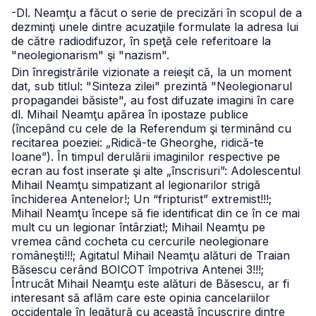
-Dl. Neamţu a făcut o serie de precizări în scopul de a
dezminţi unele dintre acuzaţiile formulate la adresa lui
de către radiodifuzor, în speţă cele referitoare la
"neolegionarism" şi "nazism".
Din înregistrările vizionate a reieşit că, la un moment
dat, sub titlul: "Sinteza zilei" prezintă "Neolegionarul
propagandei băsiste", au fost difuzate imagini în care
dl. Mihail Neamţu apărea în ipostaze publice
(începând cu cele de la Referendum şi terminând cu
recitarea poeziei: „Ridică-te Gheorghe, ridică-te
Ioane”). În timpul derulării imaginilor respective pe
ecran au fost inserate şi alte „înscrisuri”: Adolescentul
Mihail Neamţu simpatizant al legionarilor strigă
închiderea Antenelor!; Un “fripturist” extremist!!!;
Mihail Neamţu începe să fie identificat din ce în ce mai
mult cu un legionar întârziat!; Mihail Neamţu pe
vremea când cocheta cu cercurile neolegionare
româneşti!!!; Agitatul Mihail Neamţu alături de Traian
Băsescu cerând BOICOT împotriva Antenei 3!!!;
Întrucât Mihail Neamţu este alături de Băsescu, ar fi
interesant să aflăm care este opinia cancelariilor
occidentale în legătură cu această încuscrire dintre