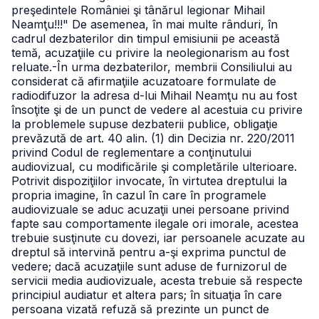
preşedintele României şi tânărul legionar Mihail
Neamţu!!!" De asemenea, în mai multe rânduri, în
cadrul dezbaterilor din timpul emisiunii pe această
temă, acuzaţiile cu privire la neolegionarism au fost
reluate.
-În urma dezbaterilor, membrii Consiliului au
considerat că afirmaţiile acuzatoare formulate de
radiodifuzor la adresa d-lui Mihail Neamţu nu au fost
însoţite şi de un punct de vedere al acestuia cu privire
la problemele supuse dezbaterii publice, obligaţie
prevăzută de art. 40 alin. (1) din Decizia nr. 220/2011
privind Codul de reglementare a conţinutului
audiovizual, cu modificările şi completările ulterioare.
Potrivit dispoziţiilor invocate, în virtutea dreptului la
propria imagine, în cazul în care în programele
audiovizuale se aduc acuzaţii unei persoane privind
fapte sau comportamente ilegale ori imorale, acestea
trebuie susţinute cu dovezi, iar persoanele acuzate au
dreptul să intervină pentru a-şi exprima punctul de
vedere; dacă acuzaţiile sunt aduse de furnizorul de
servicii media audiovizuale, acesta trebuie să respecte
principiul audiatur et altera pars; în situaţia în care
persoana vizată refuză să prezinte un punct de