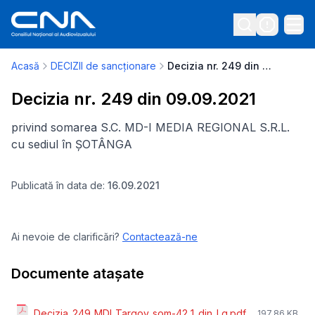
Acasă
DECIZII de sancționare
Decizia nr. 249 din 09.09.2021
Decizia nr. 249 din 09.09.2021
privind somarea S.C. MD-I MEDIA REGIONAL S.R.L.
cu sediul în ȘOTÂNGA
Publicată în data de:
16.09.2021
Ai nevoie de clarificări?
Contactează-ne
Documente atașate
Decizia_249_MDI_Targov_som-42_1_din_Lg.pdf
197.86 KB