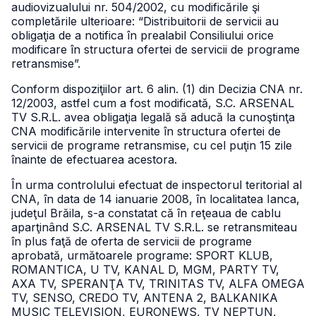
audiovizualului nr. 504/2002, cu modificările şi
completările ulterioare: “Distribuitorii de servicii au
obligaţia de a notifica în prealabil Consiliului orice
modificare în structura ofertei de servicii de programe
retransmise”.
Conform dispoziţiilor art. 6 alin. (1) din Decizia CNA nr.
12/2003, astfel cum a fost modificată, S.C. ARSENAL
TV S.R.L. avea obligaţia legală să aducă la cunoştinţa
CNA modificările intervenite în structura ofertei de
servicii de programe retransmise, cu cel puţin 15 zile
înainte de efectuarea acestora.
În urma controlului efectuat de inspectorul teritorial al
CNA, în data de 14 ianuarie 2008, în localitatea Ianca,
judeţul Brăila, s-a constatat că în reţeaua de cablu
aparţinând S.C. ARSENAL TV S.R.L. se retransmiteau
în plus faţă de oferta de servicii de programe
aprobată, următoarele programe: SPORT KLUB,
ROMANTICA, U TV, KANAL D, MGM, PARTY TV,
AXA TV, SPERANŢA TV, TRINITAS TV, ALFA OMEGA
TV, SENSO, CREDO TV, ANTENA 2, BALKANIKA
MUSIC TELEVISION, EURONEWS, TV NEPTUN,