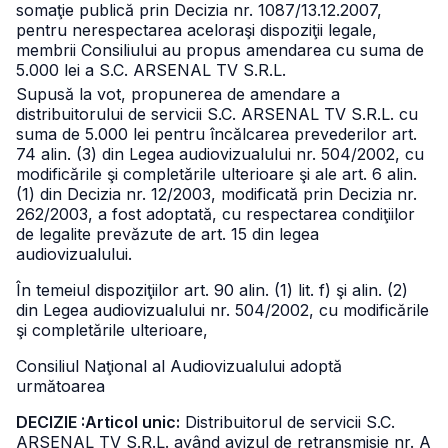
somaţie publică prin Decizia nr. 1087/13.12.2007,
pentru nerespectarea aceloraşi dispoziţii legale,
membrii Consiliului au propus amendarea cu suma de
5.000 lei a S.C. ARSENAL TV S.R.L.
Supusă la vot, propunerea de amendare a
distribuitorului de servicii S.C. ARSENAL TV S.R.L. cu
suma de 5.000 lei pentru încălcarea prevederilor art.
74 alin. (3) din Legea audiovizualului nr. 504/2002, cu
modificările şi completările ulterioare şi ale art. 6 alin.
(1) din Decizia nr. 12/2003, modificată prin Decizia nr.
262/2003, a fost adoptată, cu respectarea condiţiilor
de legalite prevăzute de art. 15 din legea
audiovizualului.
În temeiul dispoziţiilor art. 90 alin. (1) lit. f) şi alin. (2)
din Legea audiovizualului nr. 504/2002, cu modificările
şi completările ulterioare,
Consiliul Naţional al Audiovizualului adoptă
următoarea
DECIZIE :Articol unic:
Distribuitorul de servicii S.C.
ARSENAL TV S.R.L. având avizul de retransmisie nr. A