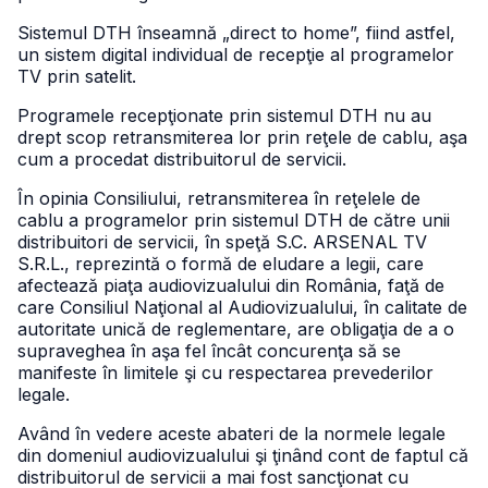
Sistemul DTH înseamnă „direct to home”, fiind astfel,
un sistem digital individual de recepţie al programelor
TV prin satelit.
Programele recepţionate prin sistemul DTH nu au
drept scop retransmiterea lor prin reţele de cablu, aşa
cum a procedat distribuitorul de servicii.
În opinia Consiliului, retransmiterea în reţelele de
cablu a programelor prin sistemul DTH de către unii
distribuitori de servicii, în speţă S.C. ARSENAL TV
S.R.L., reprezintă o formă de eludare a legii, care
afectează piaţa audiovizualului din România, faţă de
care Consiliul Naţional al Audiovizualului, în calitate de
autoritate unică de reglementare, are obligaţia de a o
supraveghea în aşa fel încât concurenţa să se
manifeste în limitele şi cu respectarea prevederilor
legale.
Având în vedere aceste abateri de la normele legale
din domeniul audiovizualului şi ţinând cont de faptul că
distribuitorul de servicii a mai fost sancţionat cu