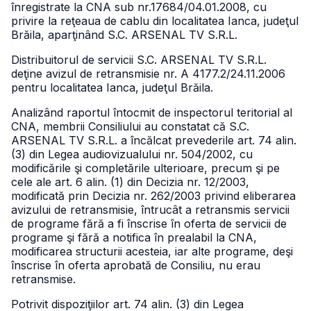
înregistrate la CNA sub nr.17684/04.01.2008, cu
privire la reţeaua de cablu din localitatea Ianca, judeţul
Brăila, aparţinând S.C. ARSENAL TV S.R.L.
Distribuitorul de servicii S.C. ARSENAL TV S.R.L.
deţine avizul de retransmisie nr. A 4177.2/24.11.2006
pentru localitatea Ianca, judeţul Brăila.
Analizând raportul întocmit de inspectorul teritorial al
CNA, membrii Consiliului au constatat că S.C.
ARSENAL TV S.R.L. a încălcat prevederile art. 74 alin.
(3) din Legea audiovizualului nr. 504/2002, cu
modificările şi completările ulterioare, precum şi pe
cele ale art. 6 alin. (1) din Decizia nr. 12/2003,
modificată prin Decizia nr. 262/2003 privind eliberarea
avizului de retransmisie, întrucât a retransmis servicii
de programe fără a fi înscrise în oferta de servicii de
programe şi fără a notifica în prealabil la CNA,
modificarea structurii acesteia, iar alte programe, deşi
înscrise în oferta aprobată de Consiliu, nu erau
retransmise.
Potrivit dispoziţiilor art. 74 alin. (3) din Legea