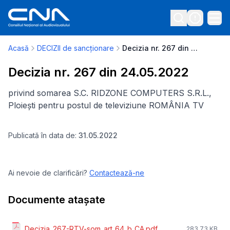
Acasă
DECIZII de sancționare
Decizia nr. 267 din 24.05.2022
Decizia nr. 267 din 24.05.2022
privind somarea S.C. RIDZONE COMPUTERS S.R.L.,
Ploiești pentru postul de televiziune ROMÂNIA TV
Publicată în data de:
31.05.2022
Ai nevoie de clarificări?
Contactează-ne
Documente atașate
Decizia_267-RTV-som_art_64_b_CA.pdf
283.73 KB