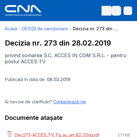
Acasă
DECIZII de sancționare
Decizia nr. 273 din 28.02.2019
Decizia nr. 273 din 28.02.2019
privind somarea S.C. ACCES IN COM S.R.L. - pentru
postul ACCES TV
Publicată în data de:
08.03.2019
Ai nevoie de clarificări?
Contactează-ne
Documente atașate
Dec273-ACCES_TV_Tg_jiu_art_82_C0d.pdf
271 KB