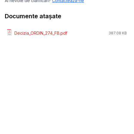
Ai nevoie de clarificări?
Contactează-ne
Documente atașate
Decizia_ORDIN_274_FB.pdf
387.08 KB