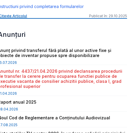
nstructiuni privind completarea formularelor
Citește Articolul
Publicat în: 29.10.2025
Anunțuri
nunț privind transferul fără plată al unor active fixe și
obiecte de inventar propuse spre disponibilizare
6.07.2026
Anuntul nr. 4437/21.04.2026 privind declansarea procedurii
de transfer la cerere pentru ocuparea functiei publice de
executie vacanta de consilier achizitii publice, clasa I, grad
profesional superior
1.04.2026
Raport anual 2025
08.04.2026
Noul Cod de Reglementare a Conținutului Audiovizual
7.08.2025