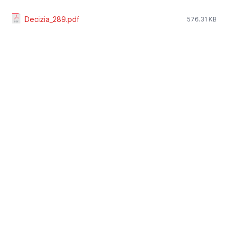
Decizia_289.pdf
576.31 KB