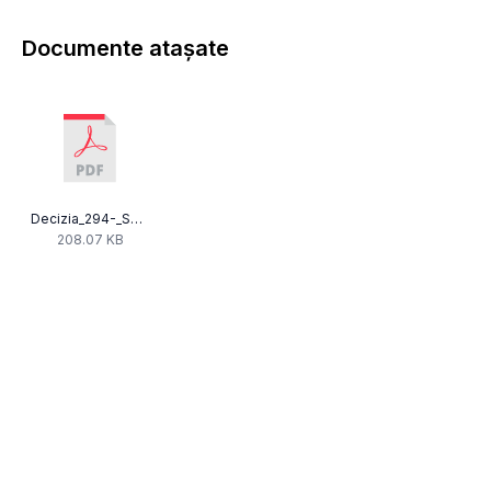
Documente atașate
Decizia_294-_Som-12_2_D_277_Radio_M_PLUS.pdf
208.07 KB