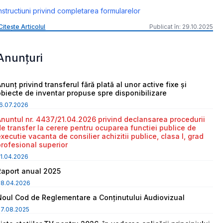
nstructiuni privind completarea formularelor
Citește Articolul
Publicat în: 29.10.2025
Anunțuri
nunț privind transferul fără plată al unor active fixe și
obiecte de inventar propuse spre disponibilizare
6.07.2026
Anuntul nr. 4437/21.04.2026 privind declansarea procedurii
de transfer la cerere pentru ocuparea functiei publice de
executie vacanta de consilier achizitii publice, clasa I, grad
profesional superior
1.04.2026
Raport anual 2025
08.04.2026
Noul Cod de Reglementare a Conținutului Audiovizual
7.08.2025