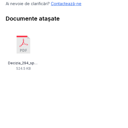
Ai nevoie de clarificări?
Contactează-ne
Documente atașate
Decizia_294_spot_Renofix.pdf
524.5 KB