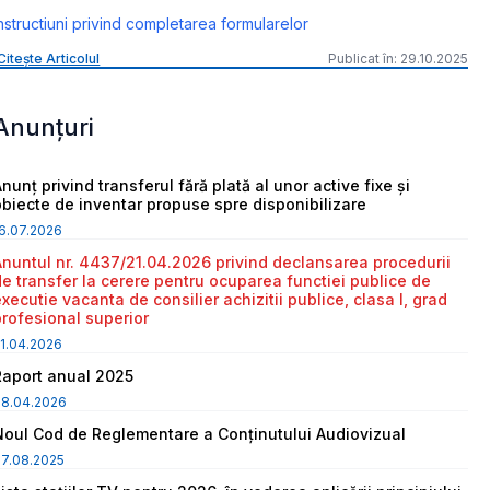
nstructiuni privind completarea formularelor
Citește Articolul
Publicat în: 29.10.2025
Anunțuri
nunț privind transferul fără plată al unor active fixe și
obiecte de inventar propuse spre disponibilizare
6.07.2026
Anuntul nr. 4437/21.04.2026 privind declansarea procedurii
de transfer la cerere pentru ocuparea functiei publice de
executie vacanta de consilier achizitii publice, clasa I, grad
profesional superior
1.04.2026
Raport anual 2025
08.04.2026
Noul Cod de Reglementare a Conținutului Audiovizual
7.08.2025