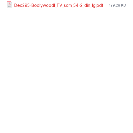
Dec295-Boolywoodl_TV_som_54-2_din_lg.pdf
129.28 KB