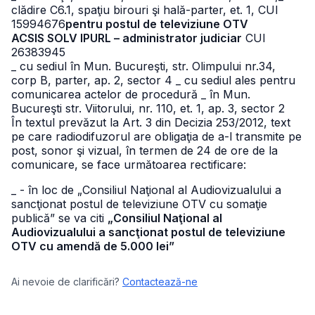
clădire C6.1, spaţiu birouri şi hală-parter, et. 1, CUI
15994676
pentru postul de televiziune OTV
ACSIS SOLV IPURL – administrator judiciar
CUI
26383945
_ cu sediul în Mun. Bucureşti, str. Olimpului nr.34,
corp B, parter, ap. 2, sector 4
_ cu sediul ales pentru
comunicarea actelor de procedură
_ în Mun.
Bucureşti str. Viitorului, nr. 110, et. 1, ap. 3, sector 2
În textul prevăzut la Art. 3 din Decizia 253/2012, text
pe care radiodifuzorul are obligaţia de a-l transmite pe
post, sonor şi vizual, în termen de 24 de ore de la
comunicare, se face următoarea rectificare:
_ - în loc de „Consiliul Naţional al Audiovizualului a
sancţionat postul de televiziune OTV cu somaţie
publică” se va citi
„Consiliul Naţional al
Audiovizualului a sancţionat postul de televiziune
OTV cu amendă de 5.000 lei”
Ai nevoie de clarificări?
Contactează-ne