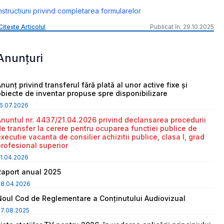
nstructiuni privind completarea formularelor
Citește Articolul
Publicat în: 29.10.2025
Anunțuri
nunț privind transferul fără plată al unor active fixe și
obiecte de inventar propuse spre disponibilizare
6.07.2026
Anuntul nr. 4437/21.04.2026 privind declansarea procedurii
de transfer la cerere pentru ocuparea functiei publice de
executie vacanta de consilier achizitii publice, clasa I, grad
profesional superior
1.04.2026
Raport anual 2025
08.04.2026
Noul Cod de Reglementare a Conținutului Audiovizual
7.08.2025