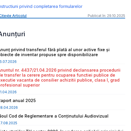
nstructiuni privind completarea formularelor
Citește Articolul
Publicat în: 29.10.2025
Anunțuri
nunț privind transferul fără plată al unor active fixe și
obiecte de inventar propuse spre disponibilizare
6.07.2026
Anuntul nr. 4437/21.04.2026 privind declansarea procedurii
de transfer la cerere pentru ocuparea functiei publice de
executie vacanta de consilier achizitii publice, clasa I, grad
profesional superior
1.04.2026
Raport anual 2025
08.04.2026
Noul Cod de Reglementare a Conținutului Audiovizual
7.08.2025