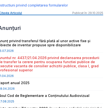
nstructiuni privind completarea formularelor
Citește Articolul
Publicat în: 29.10.2025
Anunțuri
nunț privind transferul fără plată al unor active fixe și
obiecte de inventar propuse spre disponibilizare
6.07.2026
Anuntul nr. 4437/21.04.2026 privind declansarea procedurii
de transfer la cerere pentru ocuparea functiei publice de
executie vacanta de consilier achizitii publice, clasa I, grad
profesional superior
1.04.2026
Raport anual 2025
08.04.2026
Noul Cod de Reglementare a Conținutului Audiovizual
7.08.2025