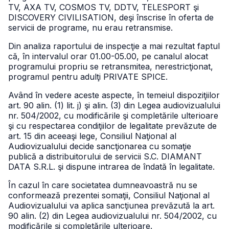
TV, AXA TV, COSMOS TV, DDTV, TELESPORT şi
DISCOVERY CIVILISATION, deşi înscrise în oferta de
servicii de programe, nu erau retransmise.
Din analiza raportului de inspecţie a mai rezultat faptul
că, în intervalul orar 01.00-05.00, pe canalul alocat
programului propriu se retransmitea, nerestricţionat,
programul pentru adulţi PRIVATE SPICE.
Având în vedere aceste aspecte, în temeiul dispoziţiilor
art. 90 alin. (1) lit. j) şi alin. (3) din Legea audiovizualului
nr. 504/2002, cu modificările şi completările ulterioare
şi cu respectarea condiţiilor de legalitate prevăzute de
art. 15 din aceeaşi lege, Consiliul Naţional al
Audiovizualului decide sancţionarea cu somaţie
publică a distribuitorului de servicii S.C. DIAMANT
DATA S.R.L. şi dispune intrarea de îndată în legalitate.
În cazul în care societatea dumneavoastră nu se
conformează prezentei somaţii, Consiliul Naţional al
Audiovizualului va aplica sancţiunea prevăzută la art.
90 alin. (2) din Legea audiovizualului nr. 504/2002, cu
modificările şi completările ulterioare.