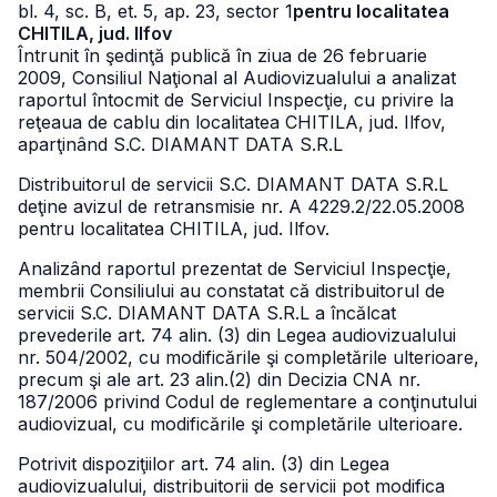
bl. 4, sc. B, et. 5, ap. 23, sector 1
pentru localitatea
CHITILA, jud. Ilfov
Întrunit în şedinţă publică în ziua de 26 februarie
2009, Consiliul Naţional al Audiovizualului a analizat
raportul întocmit de Serviciul Inspecţie, cu privire la
reţeaua de cablu din localitatea CHITILA, jud. Ilfov,
aparţinând S.C. DIAMANT DATA S.R.L
Distribuitorul de servicii S.C. DIAMANT DATA S.R.L
deţine avizul de retransmisie nr. A 4229.2/22.05.2008
pentru localitatea CHITILA, jud. Ilfov.
Analizând raportul prezentat de Serviciul Inspecţie,
membrii Consiliului au constatat că distribuitorul de
servicii S.C. DIAMANT DATA S.R.L a încălcat
prevederile art. 74 alin. (3) din Legea audiovizualului
nr. 504/2002, cu modificările şi completările ulterioare,
precum şi ale art. 23 alin.(2) din Decizia CNA nr.
187/2006 privind Codul de reglementare a conţinutului
audiovizual, cu modificările şi completările ulterioare.
Potrivit dispoziţiilor art. 74 alin. (3) din Legea
audiovizualului, distribuitorii de servicii pot modifica