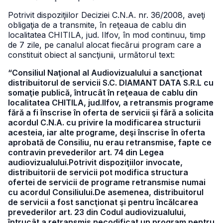
Potrivit dispoziţiilor Deciziei C.N.A. nr. 36/2008, aveţi
obligaţia de a transmite, în reţeaua de cablu din
localitatea CHITILA, jud. Ilfov, în mod continuu, timp
de 7 zile, pe canalul alocat fiecărui program care a
constituit obiect al sancţiunii, următorul text:
“Consiliul Naţional al Audiovizualului a sancţionat
distribuitorul de servicii S.C. DIAMANT DATA S.R.L cu
somaţie publică, întrucât în reţeaua de cablu din
localitatea CHITILA, jud.Ilfov, a retransmis programe
fără a fi înscrise în oferta de servicii şi fără a solicita
acordul C.N.A. cu privire la modificarea structurii
acesteia, iar alte programe, deşi înscrise în oferta
aprobată de Consiliu, nu erau retransmise, fapte ce
contravin prevederilor art. 74 din Legea
audiovizualului.Potrivit dispoziţiilor invocate,
distribuitorii de servicii pot modifica structura
ofertei de servicii de programe retransmise numai
cu acordul Consiliului.De asemenea, distribuitorul
de servicii a fost sancţionat şi pentru încălcarea
prevederilor art. 23 din Codul audiovizualului,
întrucât a retransmis necodificat un program pentru