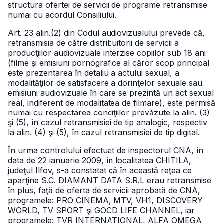
structura ofertei de servicii de programe retransmise
numai cu acordul Consiliului.
Art. 23 alin.(2) din Codul audiovizualului prevede că,
retransmisia de către distribuitorii de servicii a
producţiilor audiovizuale interzise copiilor sub 18 ani
(filme şi emisiuni pornografice al căror scop principal
este prezentarea în detaliu a actului sexual, a
modalităţilor de satisfacere a dorinţelor sexuale sau
emisiuni audiovizuale în care se prezintă un act sexual
real, indiferent de modalitatea de filmare), este permisă
numai cu respectarea condiţiilor prevăzute la alin. (3)
şi (5), în cazul retransmisiei de tip analogic, respectiv
la alin. (4) şi (5), în cazul retransmisiei de tip digital.
În urma controlului efectuat de inspectorul CNA, în
data de 22 ianuarie 2009, în localitatea CHITILA,
judeţul Ilfov, s-a constatat că în această reţea ce
aparţine S.C. DIAMANT DATA S.R.L erau retransmise
în plus, faţă de oferta de servicii aprobată de CNA,
programele: PRO CINEMA, MTV, VH1, DISCOVERY
WORLD, TV SPORT şi GOOD LIFE CHANNEL, iar
programele: TVR INTERNATIONAL, ALFA OMEGA