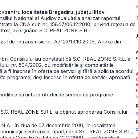
I
ov
pentru localitatea Bragadiru, judeţul Ilfov
nsiliul Naţional al Audiovizualului a analizat raportul
gistrate la CNA sub nr. 15847/06.12.2010, privind reţeaua de
l Ilfov, aparţinând S.C. REAL ZONE S.R.L.
vizul de retransmisie nr. A7123/13.10.2009, Anexa din
A
brii Consiliului au constatat că S.C. REAL ZONE S.R.L. a
lului nr. 504/2002, cu modificările şi completările
1
a fi înscrise în oferta de servicii şi fără a solicita acordul
 alte programe, deşi înscrise în oferta de servicii aprobată
ot modifica structura ofertei de servicii de programe
2
l S.C. REAL ZONE S.R.L. a obţinut aprobarea Consiliului
C.N.A., în ziua de 07 decembrie 2010, în localitatea
0
comunicaţii electronice, aparţinând S.C. REAL ZONE S.R.L.,
bată de Consiliu în data de 12.11.2009, următoarele 6