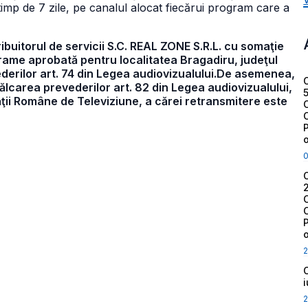
 timp de 7 zile, pe canalul alocat fiecărui program care a
ribuitorul de servicii S.C. REAL ZONE S.R.L. cu somaţie
grame aprobată pentru localitatea Bragadiru, judeţul
vederilor art. 74 din Legea audiovizualului.De asemenea,
ncălcarea prevederilor art. 82 din Legea audiovizualului,
ţii Române de Televiziune, a cărei retransmitere este
2
2