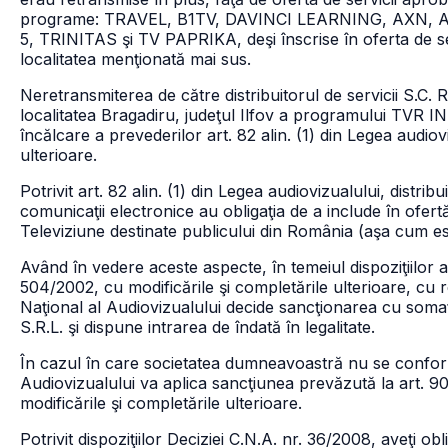
programe: TRAVEL, B1TV, DAVINCI LEARNING, AXN, AX
5, TRINITAS şi TV PAPRIKA, deşi înscrise în oferta de se
localitatea menţionată mai sus.
Neretransmiterea de către distribuitorul de servicii S.C.
localitatea Bragadiru, judeţul Ilfov a programului TVR INF
încălcare a prevederilor art. 82 alin. (1) din Legea audio
ulterioare.
Potrivit art. 82 alin. (1) din Legea audiovizualului, distri
comunicaţii electronice au obligaţia de a include în ofer
Televiziune destinate publicului din România (aşa cum 
Având în vedere aceste aspecte, în temeiul dispoziţiilor art. 
504/2002, cu modificările şi completările ulterioare, cu r
Naţional al Audiovizualului decide sancţionarea cu somaţi
S.R.L. şi dispune intrarea de îndată în legalitate.
În cazul în care societatea dumneavoastră nu se conform
Audiovizualului va aplica sancţiunea prevăzută la art. 90
modificările şi completările ulterioare.
Potrivit dispoziţiilor Deciziei C.N.A. nr. 36/2008, aveţi ob