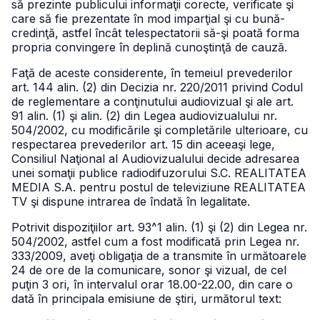
să prezinte publicului informaţii corecte, verificate şi
care să fie prezentate în mod imparţial şi cu bună-
credinţă, astfel încât telespectatorii să-şi poată forma
propria convingere în deplină cunoştinţă de cauză.
Faţă de aceste considerente, în temeiul prevederilor
art. 144 alin. (2) din Decizia nr. 220/2011 privind Codul
de reglementare a conţinutului audiovizual şi ale art.
91 alin. (1) şi alin. (2) din Legea audiovizualului nr.
504/2002, cu modificările şi completările ulterioare, cu
respectarea prevederilor art. 15 din aceeaşi lege,
Consiliul Naţional al Audiovizualului decide adresarea
unei somaţii publice radiodifuzorului S.C. REALITATEA
MEDIA S.A. pentru postul de televiziune REALITATEA
TV şi dispune intrarea de îndată în legalitate.
Potrivit dispoziţiilor art. 93^1 alin. (1) şi (2) din Legea nr.
504/2002, astfel cum a fost modificată prin Legea nr.
333/2009, aveţi obligaţia de a transmite în următoarele
24 de ore de la comunicare, sonor şi vizual, de cel
puţin 3 ori, în intervalul orar 18.00-22.00, din care o
dată în principala emisiune de ştiri, următorul text: