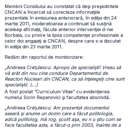
Membrii Consiliului au constatat că deşi preşedintele
CNCAN a încercat să corecteze informaţiile
prezentate în emisiunea anteriorară, în ediţia din 24
martie 2011, moderatoarea a continuat să susţină
aceleaşi afirmaţii, făcute anterior intervenţiei d-nei
Borbala, cu privire la lipsa competenţei profesionale a
celor doi angajaţi ai CNCAN, despre care s-a discutat
în ediţia din 23 martie 2011.
Redăm din raportul de monitorizare:
„Andreea Creţulescu:
Apropo de specialişti! Vreau să
vă arăt din nou cine conduce Departamentul de
Reactori Nucleari din CNCAN, ca să înţelegeţi cine sunt
specialiştii. (...)
A fost postat “Curriculum Vitae” cu evidenţierea
numelui Sorin Repanovici şi facultatea absolvită.
„Andreea Creţulescu:
Am prezentat documentul
aseară şi anume un domn care a făcut politologia,
adică politolog, mă rog, şcolit aşa, eu n u ştiu cum se
face facultatea asta, a făcut-o prin 2003, înainte de a