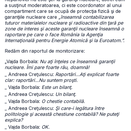
a susţinut moderatoarea, ci este coordonator al unui
compartiment care se ocupă de protecţia fizică şi de
garanţiile nucleare care
„înseamnă contabilizarea
tuturor materialelor nucleare şi radioactive din ţară pe
zone de interes şi aceste garanţii nucleare înseamnă o
raportare pe care o face România la Agenţia
Internaţională pentru Energie Atomică şi la Euroatom.”.
Redăm din raportul de monitorizare:
„Vajda Borbala:
Nu aţi înţeles ce înseamnă garanţii
nucleare. Îmi pare foarte rău, doamnă!
_ Andreea Creţulescu:
Raportări…Aţi explicat foarte
clar: raportări…Nu suntem proşti.
_ Vajda Borbala:
Este un bilanţ.
_ Andreea Creţulescu:
Un bilanţ.
_ Vajda Borbala:
O chestie contabilă.
_ Andreea Creţulescu:
Şi care-i legătura între
politologie şi această chestiune contabilă? Ne puteţi
explica?
_ Vajda Borbala:
OK.