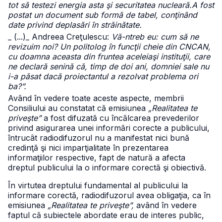
tot să testezi energia asta şi securitatea nucleară.A fost
postat un document sub formă de tabel, conţinând
date privind deplasări în străinătate.
_ (...)
_ Andreea Creţulescu:
Vă-ntreb eu: cum să ne
revizuim noi? Un politolog în funcţii cheie din CNCAN,
cu doamna aceasta din fruntea aceleiaşi instituţii, care
ne declară senină că, timp de doi ani, domniei sale nu
i-a păsat dacă proiectantul a rezolvat problema ori
ba?”.
Având în vedere toate aceste aspecte, membrii
Consiliului au constatat că emisiunea
„Realitatea te
priveşte”
a fost difuzată cu încălcarea prevederilor
privind asigurarea unei informări corecte a publicului,
întrucât radiodifuzorul nu a manifestat nici bună
credinţă şi nici imparţialitate în prezentarea
informaţiilor respective, fapt de natură a afecta
dreptul publicului la o informare corectă şi obiectivă.
În virtutea dreptului fundamental al publicului la
informare corectă, radiodifuzorul avea obligaţia, ca în
emisiunea
„Realitatea te priveşte”,
având în vedere
faptul că subiectele abordate erau de interes public,