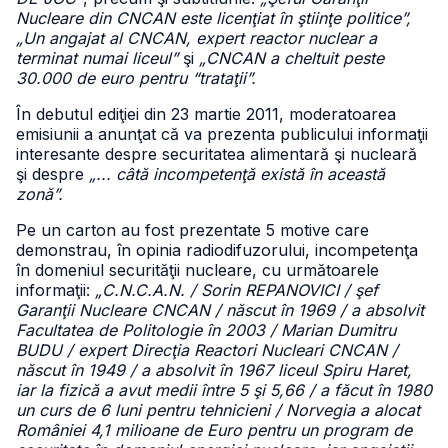
Nucleare din CNCAN este licenţiat în ştiinţe politice”,
„Un angajat al CNCAN, expert reactor nuclear a
terminat numai liceul”
şi
„CNCAN a cheltuit peste
30.000 de euro pentru “trataţii”.
În debutul ediţiei din 23 martie 2011, moderatoarea
emisiunii a anunţat că va prezenta publicului informaţii
interesante despre securitatea alimentară şi nucleară
şi despre
„... câtă incompetenţă există în această
zonă”.
Pe un carton au fost prezentate 5 motive care
demonstrau, în opinia radiodifuzorului, incompetenţa
în domeniul securităţii nucleare, cu următoarele
informaţii:
„C.N.C.A.N. / Sorin REPANOVICI / şef
Garanţii Nucleare CNCAN / născut în 1969 / a absolvit
Facultatea de Politologie în 2003 / Marian Dumitru
BUDU / expert Direcţia Reactori Nucleari CNCAN /
născut în 1949 / a absolvit în 1967 liceul Spiru Haret,
iar la fizică a avut medii între 5 şi 5,66 / a făcut în 1980
un curs de 6 luni pentru tehnicieni / Norvegia a alocat
României 4,1 milioane de Euro pentru un program de