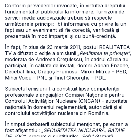
Conform prevederilor invocate, în virtutea dreptului
fundamental al publicului la informare, furnizorii de
servicii media audiovizuale trebuie să respecte
următoarele principii:
_ b) informarea cu privire la un
fapt sau un eveniment să fie corectă, verificată şi
prezentată în mod imparţial şi cu bună-credinţă.
În fapt, în ziua de 23 martie 2011, postul REALITATEA
TV a difuzat o ediţie a emisiunii
„Realitatea te priveşte”
,
moderată de Andreea Creţulescu, în cadrul căreia au
participat, în calitate de invitaţi, domnii Adrian Enache,
Decebal Ilina, Dragoş Frumosu, Miron Mitrea – PSD,
Mihai Voicu – PNL şi Tinel Gheorghe – PDL.
Subiectul emisiunii l-a constituit lipsa competenţei
profesionale a angajaţilor Comisiei Naţionale pentru
Controlul Activităţilor Nucleare (CNCAN) - autoritate
naţională în domeniul reglementării, autorizării şi al
controlului activităţilor nucleare din România.
În timpul dezbaterii subiectului menţionat, pe ecran a
fost afişat titlul:
„SECURITATEA NUCLEARĂ, BĂTAIE
DE JOC”
, precum şi subtitlurile:
„Şeful Garanţii