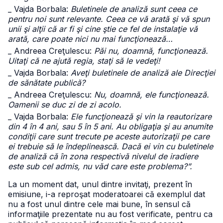
_ Vajda Borbala:
Buletinele de analiză sunt ceea ce
pentru noi sunt relevante. Ceea ce vă arată şi vă spun
unii şi alţii că ar fi şi cine ştie ce fel de instalaţie vă
arată, care poate nici nu mai funcţionează…
_ Andreea Creţulescu:
Păi nu, doamnă, funcţionează.
Uitaţi că ne ajută regia, staţi să le vedeţi!
_ Vajda Borbala:
Aveţi buletinele de analiză ale Direcţiei
de sănătate publică?
_ Andreea Creţulescu:
Nu, doamnă, ele funcţionează.
Oamenii se duc zi de zi acolo.
_ Vajda Borbala:
Ele funcţionează şi vin la reautorizare
din 4 în 4 ani, sau 5 în 5 ani. Au obligaţia şi au anumite
condiţii care sunt trecute pe aceste autorizaţii pe care
ei trebuie să le îndeplinească. Dacă ei vin cu buletinele
de analiză că în zona respectivă nivelul de iradiere
este sub cel admis, nu văd care este problema?”.
La un moment dat, unul dintre invitaţi, prezent în
emisiune, i-a reproşat moderatoarei că exemplul dat
nu a fost unul dintre cele mai bune, în sensul că
informaţiile prezentate nu au fost verificate, pentru ca