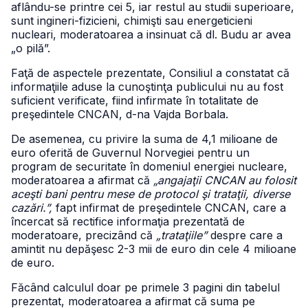
aflându-se printre cei 5, iar restul au studii superioare,
sunt ingineri-fizicieni, chimişti sau energeticieni
nucleari, moderatoarea a insinuat că dl. Budu ar avea
„o pilă”.
Faţă de aspectele prezentate, Consiliul a constatat că
informaţiile aduse la cunoştinţa publicului nu au fost
suficient verificate, fiind infirmate în totalitate de
preşedintele CNCAN, d-na Vajda Borbala.
De asemenea, cu privire la suma de 4,1 milioane de
euro oferită de Guvernul Norvegiei pentru un
program de securitate în domeniul energiei nucleare,
moderatoarea a afirmat că
„angajaţii CNCAN au folosit
aceşti bani pentru mese de protocol şi trataţii, diverse
cazări.”,
fapt infirmat de preşedintele CNCAN, care a
încercat să rectifice informaţia prezentată de
moderatoare, precizând că
„trataţiile”
despre care a
amintit nu depăşesc 2-3 mii de euro din cele 4 milioane
de euro.
Făcând calculul doar pe primele 3 pagini din tabelul
prezentat, moderatoarea a afirmat că suma pe