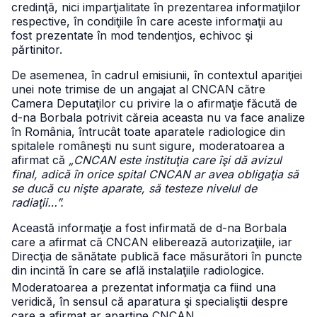
credinţă, nici imparţialitate în prezentarea informaţiilor
respective, în condiţiile în care aceste informaţii au
fost prezentate în mod tendenţios, echivoc şi
părtinitor.
De asemenea, în cadrul emisiunii, în contextul apariţiei
unei note trimise de un angajat al CNCAN către
Camera Deputaţilor cu privire la o afirmaţie făcută de
d-na Borbala potrivit căreia aceasta nu va face analize
în România, întrucât toate aparatele radiologice din
spitalele româneşti nu sunt sigure, moderatoarea a
afirmat că
„CNCAN este instituţia care îşi dă avizul
final, adică în orice spital CNCAN ar avea obligaţia să
se ducă cu nişte aparate, să testeze nivelul de
radiaţii…”.
Această informaţie a fost infirmată de d-na Borbala
care a afirmat că CNCAN eliberează autorizaţiile, iar
Direcţia de sănătate publică face măsurători în puncte
din incintă în care se află instalaţiile radiologice.
Moderatoarea a prezentat informaţia ca fiind una
veridică, în sensul că aparatura şi specialiştii despre
care a afirmat ar aparţine CNCAN.