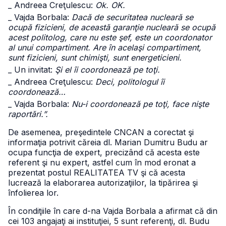
_ Andreea Creţulescu:
Ok. OK.
_ Vajda Borbala:
Dacă de securitatea nucleară se
ocupă fizicieni, de această garanţie nucleară se ocupă
acest politolog, care nu este şef, este un coordonator
al unui compartiment. Are în acelaşi compartiment,
sunt fizicieni, sunt chimişti, sunt energeticieni.
_ Un invitat:
Şi el îi coordonează pe toţi.
_ Andreea Creţulescu:
Deci, politologul îi
coordonează…
_ Vajda Borbala:
Nu-i coordonează pe toţi, face nişte
raportări.”.
De asemenea, preşedintele CNCAN a corectat şi
informaţia potrivit căreia dl. Marian Dumitru Budu ar
ocupa funcţia de expert, precizând că acesta este
referent şi nu expert, astfel cum în mod eronat a
prezentat postul REALITATEA TV şi că acesta
lucrează la elaborarea autorizaţiilor, la tipărirea şi
înfolierea lor.
În condiţiile în care d-na Vajda Borbala a afirmat că din
cei 103 angajaţi ai instituţiei, 5 sunt referenţi, dl. Budu