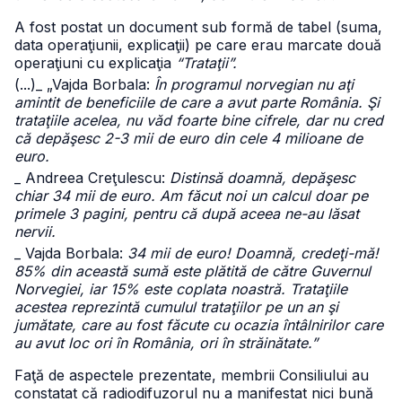
A fost postat un document sub formă de tabel (suma,
data operaţiunii, explicaţii) pe care erau marcate două
operaţiuni cu explicaţia
“Trataţii”.
(...)
_ „Vajda Borbala:
În programul norvegian nu aţi
amintit de beneficiile de care a avut parte România. Şi
trataţiile acelea, nu văd foarte bine cifrele, dar nu cred
că depăşesc 2-3 mii de euro din cele 4 milioane de
euro.
_ Andreea Creţulescu:
Distinsă doamnă, depăşesc
chiar 34 mii de euro. Am făcut noi un calcul doar pe
primele 3 pagini, pentru că după aceea ne-au lăsat
nervii.
_ Vajda Borbala:
34 mii de euro! Doamnă, credeţi-mă!
85% din această sumă este plătită de către Guvernul
Norvegiei, iar 15% este coplata noastră. Trataţiile
acestea reprezintă cumulul trataţiilor pe un an şi
jumătate, care au fost făcute cu ocazia întâlnirilor care
au avut loc ori în România, ori în străinătate.”
Faţă de aspectele prezentate, membrii Consiliului au
constatat că radiodifuzorul nu a manifestat nici bună