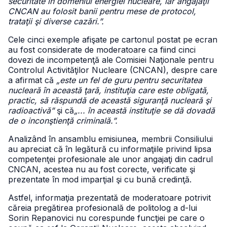
securitate în domeniul energiei nucleare, iar angajaţii
CNCAN au folosit banii pentru mese de protocol,
trataţii şi diverse cazări.”.
Cele cinci exemple afişate pe cartonul postat pe ecran
au fost considerate de moderatoare ca fiind cinci
dovezi de incompetenţă ale Comisiei Naţionale pentru
Controlul Activităţilor Nucleare (CNCAN), despre care
a afirmat că
„este un fel de guru pentru securitatea
nucleară în această ţară, instituţia care este obligată,
practic, să răspundă de această siguranţă nucleară şi
radioactivă”
şi că
„... în această instituţie se dă dovadă
de o inconştienţă criminală.”.
Analizând în ansamblu emisiunea, membrii Consiliului
au apreciat că în legătură cu informaţiile privind lipsa
competenţei profesionale ale unor angajaţi din cadrul
CNCAN, acestea nu au fost corecte, verificate şi
prezentate în mod imparţial şi cu bună credinţă.
Astfel, informaţia prezentată de moderatoare potrivit
căreia pregătirea profesională de politolog a d-lui
Sorin Repanovici nu corespunde funcţiei pe care o