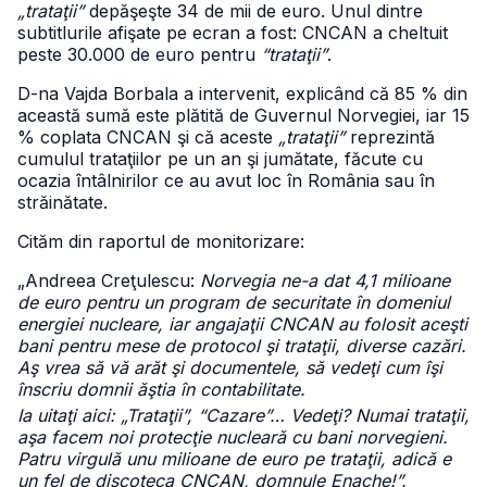
„trataţii”
depăşeşte 34 de mii de euro. Unul dintre
subtitlurile afişate pe ecran a fost: CNCAN a cheltuit
peste 30.000 de euro pentru
“trataţii”
.
D-na Vajda Borbala a intervenit, explicând că 85 % din
această sumă este plătită de Guvernul Norvegiei, iar 15
% coplata CNCAN şi că aceste
„trataţii”
reprezintă
cumulul trataţiilor pe un an şi jumătate, făcute cu
ocazia întâlnirilor ce au avut loc în România sau în
străinătate.
Cităm din raportul de monitorizare:
„Andreea Creţulescu:
Norvegia ne-a dat 4,1 milioane
de euro pentru un program de securitate în domeniul
energiei nucleare, iar angajaţii CNCAN au folosit aceşti
bani pentru mese de protocol şi trataţii, diverse cazări.
Aş vrea să vă arăt şi documentele, să vedeţi cum îşi
înscriu domnii ăştia în contabilitate.
Ia uitaţi aici: „Trataţii”, “Cazare”… Vedeţi? Numai trataţii,
aşa facem noi protecţie nucleară cu bani norvegieni.
Patru virgulă unu milioane de euro pe trataţii, adică e
un fel de discoteca CNCAN, domnule Enache!”.