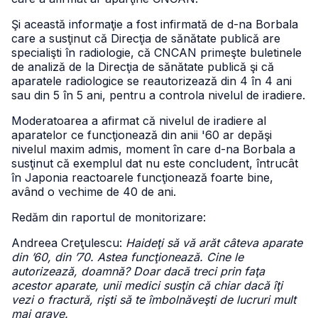
Şi această informaţie a fost infirmată de d-na Borbala
care a susţinut că Direcţia de sănătate publică are
specialişti în radiologie, că CNCAN primeşte buletinele
de analiză de la Direcţia de sănătate publică şi că
aparatele radiologice se reautorizează din 4 în 4 ani
sau din 5 în 5 ani, pentru a controla nivelul de iradiere.
Moderatoarea a afirmat că nivelul de iradiere al
aparatelor ce funcţionează din anii '60 ar depăşi
nivelul maxim admis, moment în care d-na Borbala a
susţinut că exemplul dat nu este concludent, întrucât
în Japonia reactoarele funcţionează foarte bine,
având o vechime de 40 de ani.
Redăm din raportul de monitorizare:
Andreea Creţulescu:
Haideţi să vă arăt câteva aparate
din ’60, din ’70. Astea funcţionează. Cine le
autorizează, doamnă? Doar dacă treci prin faţa
acestor aparate, unii medici susţin că chiar dacă îţi
vezi o fractură, rişti să te îmbolnăveşti de lucruri mult
mai grave.