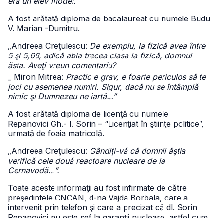
era un elev model.”
A fost arătată diploma de bacalaureat cu numele Budu
V. Marian -Dumitru.
„Andreea Creţulescu:
De exemplu, la fizică avea între
5 şi 5,66, adică abia trecea clasa la fizică, domnul
ăsta. Aveţi vreun comentariu?
_ Miron Mitrea:
Practic e grav, e foarte periculos să te
joci cu asemenea numiri. Sigur, dacă nu se întâmplă
nimic şi Dumnezeu ne iartă…”
A fost arătată diploma de licenţă cu numele
Repanovici Gh.- I. Sorin – “Licenţiat în ştiinţe politice”,
urmată de foaia matricolă.
„Andreea Creţulescu:
Gândiţi-vă că domnii ăştia
verifică cele două reactoare nucleare de la
Cernavodă…”.
Toate aceste informaţii au fost infirmate de către
preşedintele CNCAN, d-na Vajda Borbala, care a
intervenit prin telefon şi care a precizat că dl. Sorin
Repanovici nu este şef la garanţii nucleare, astfel cum