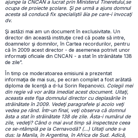
ajunge la CNCAN a lucrat prin Ministerul Tineretului,se
ocupa de proiecte şcolare. Şi pe urmă a ajuns domnul
acesta să conducă fix specialiştii ăia pe care-i invocaţi
dv.
Şi astăzi mai am un document în exclusivitate. Un
director din această instituţie cred că poate să intre,
doamnelor şi domnilor, în Cartea recordurilor, pentru
că în 2009 acest director - de asemenea potrivit unor
informaţii oficiale din CNCAN - a stat în străinătate 138
de zile”.
În timp ce moderatoarea emisiunii a prezentat
informaţia de mai sus, pe ecran complet a fost arătată
diploma de licenţă a d-lui Sorin Repanovici.
Colegii mei
din regie vă vor arăta imediat acest document. Uitaţi,
aceasta este fişa domnului director cu deplasările în
străinătate în 2009. Vedeţi paragrafele şi acolo veţi
vedea pe rând. Într-un final, veţi observa că domnul
ăsta a stat în străinătate 138 de zile. Ăsta-i numărul de
zile, vedeţi? Când o mai avut timp să inspecteze ceea
ce se-ntâmplă pe la Cernavodă? (…) Uitaţi unde s-a
dus: la Manila, în Argentina, în Africa de Sud. Adică,