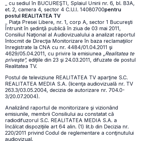
_ cu sediul în BUCUREŞTI, Splaiul Unirii nr. 6, bl. B3A,
et. 2, camera 4,
sector 4 C.U.I. 14080700
pentru
postul REALITATEA TV
_ Piaţa Presei Libere, nr. 1, corp A, sector 1 Bucureşti
Întrunit în şedinţă publică în ziua de 03 mai 2011,
Consiliul Naţional al Audiovizualului a analizat raportul
întocmit de Direcţia Monitorizare în baza reclamaţiilor
înregistrate la CNA cu nr. 4484/01.04.2011 şi
4629/05.04.2011, cu privire la emisiunea
„Realitatea te
priveşte”,
ediţiile din 23 şi 24.03.2011, difuzate de postul
Realitatea TV.
Postul de televiziune REALITATEA TV aparţine S.C.
REALITATEA MEDIA S.A. (licenţa audiovizuală nr. TV
263.3/03.05.2004, decizia de autorizare nr. 704.0-
3/20.07.2004).
Analizând raportul de monitorizare şi vizionând
emisiunile, membrii Consiliului au constatat că
radiodifuzorul S.C. REALITATEA MEDIA S.A. a
încălcat dispoziţiile art 64 alin. (1) lit.b din Decizia nr.
220/2011 privind Codul de reglementare a conţinutului
audiovizual.