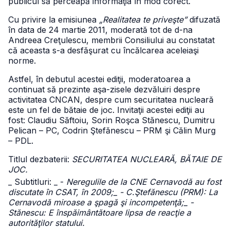
publicul să perceapă informaţia în mod corect.
Cu privire la emisiunea
„Realitatea te priveşte”
difuzată
în data de 24 martie 2011, moderată tot de d-na
Andreea Creţulescu, membrii Consiliului au constatat
că aceasta s-a desfăşurat cu încălcarea aceleiaşi
norme.
Astfel, în debutul acestei ediţii, moderatoarea a
continuat să prezinte aşa-zisele dezvăluiri despre
activitatea CNCAN, despre cum securitatea nucleară
este un fel de bătaie de joc. Invitaţii acestei ediţii au
fost: Claudiu Săftoiu, Sorin Roşca Stănescu, Dumitru
Pelican – PC, Codrin Ştefănescu – PRM şi Călin Murg
– PDL.
Titlul dezbaterii:
SECURITATEA NUCLEARĂ, BĂTAIE DE
JOC.
_ Subtitluri:
_ -
Neregulile de la CNE Cernavodă au fost
discutate în CSAT, în 2009;_ - C.Ştefănescu (PRM): La
Cernavodă miroase a şpagă şi incompetenţă;_ -
Stănescu: E înspăimântătoare lipsa de reacţie a
autorităţilor statului.