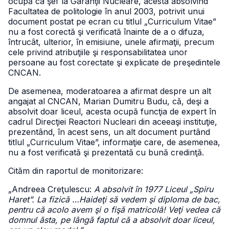
ocupă ca şef la Garanţii Nucleare, acesta absolvind
Facultatea de politologie în anul 2003, potrivit unui
document postat pe ecran cu titlul „Curriculum Vitae”
nu a fost corectă şi verificată înainte de a o difuza,
întrucât, ulterior, în emisiune, unele afirmaţii, precum
cele privind atribuţiile şi responsabilitatea unor
persoane au fost corectate şi explicate de preşedintele
CNCAN.
De asemenea, moderatoarea a afirmat despre un alt
angajat al CNCAN, Marian Dumitru Budu, că, deşi a
absolvit doar liceul, acesta ocupă funcţia de expert în
cadrul Direcţiei Reactori Nucleari din aceeaşi instituţie,
prezentând, în acest sens, un alt document purtând
titlul „Curriculum Vitae”, informaţie care, de asemenea,
nu a fost verificată şi prezentată cu bună credinţă.
Cităm din raportul de monitorizare:
„Andreea Creţulescu:
A absolvit în 1977 Liceul „Spiru
Haret”. La fizică …Haideţi să vedem şi diploma de bac,
pentru că acolo avem şi o fişă matricolă! Veţi vedea că
domnul ăsta, pe lângă faptul că a absolvit doar liceul,