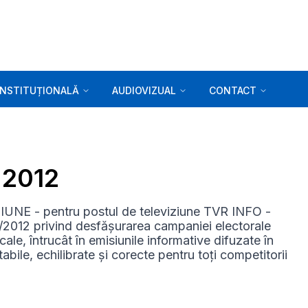
INSTITUȚIONALĂ
AUDIOVIZUAL
CONTACT
5.2012
NE - pentru postul de televiziune TVR INFO -
5/2012 privind desfășurarea campaniei electorale
cale, întrucât în emisiunile informative difuzate în
abile, echilibrate și corecte pentru toți competitorii