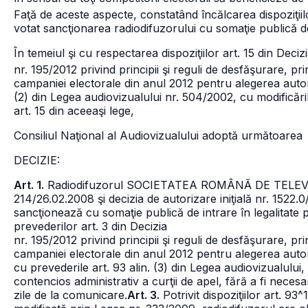
Faţă de aceste aspecte, constatând încălcarea dispoziţiil
votat sancţionarea radiodifuzorului cu somaţie publică de i
În temeiul şi cu respectarea dispoziţiilor art. 15 din Deciz
nr. 195/2012 privind principii şi reguli de desfăşurare, pri
campaniei electorale din anul 2012 pentru alegerea autorităţ
(2) din Legea audiovizualului nr. 504/2002, cu modificări
art. 15 din aceeaşi lege,
Consiliul Naţional al Audiovizualului adoptă următoarea
DECIZIE:
Art. 1.
Radiodifuzorul SOCIETATEA ROMÂNĂ DE TELEVIZI
214/26.02.2008 şi decizia de autorizare iniţială nr. 1522
sancţionează cu somaţie publică de intrare în legalitate 
prevederilor art. 3 din Decizia
nr. 195/2012 privind principii şi reguli de desfăşurare, pri
campaniei electorale din anul 2012 pentru alegerea autorit
cu prevederile art. 93 alin. (3) din Legea audiovizualului,
contencios administrativ a curţii de apel, fără a fi neces
zile de la comunicare.
Art. 3.
Potrivit dispoziţiilor art. 93