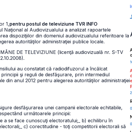
I
or 1,
pentru postul de televiziune TVR INFO
ul Naţional al Audiovizualului a analizat rapoartele
rea dispoziţiilor din domeniul audiovizualului referitoare la
erea autorităţilor administraţiei publice locale.
A
OMÂNE DE TELEVIZIUNE (licenţă audiovizuală nr. S-TV
02.10.2008).
1
siliului au constatat că radiodifuzorul a încălcat
d principii şi reguli de desfăşurare, prin intermediul
le din anul 2012 pentru alegerea autorităţilor administraţiei
2
ă asigure desfăşurarea unei campanii electorale echitabile,
 respectând următoarele principii:
 de a se face cunoscuţi electoratului;
_ b) echilibru în
0
lectorali;
_ c) corectitudine - toţi competitorii electorali să