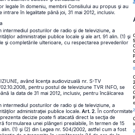
or legale în domeniu, membrii Consiliului au propus şi au
ntrare în legalitate până joi, 31 mai 2012, inclusiv.
ia
n intermediul posturilor de radio şi de televiziune, a
ilor administraţiei publice locale şi ale art. 91 alin. (1) şi
le şi completările ulterioare, cu respectarea prevederilor
UNE, având licenţa audiovizuală nr. S-TV
.0/02.10.2008, pentru postul de televiziune TVR INFO, se
până la data de 31 mai 2012, inclusiv, pentru încălcarea
n intermediul posturilor de radio şi de televiziune, a
2
ăţilor administraţiei publice locale.
Art. 2
. În conformitate
 prezenta decizie poate fi atacată direct la secţia de
ară formularea unei plângeri prealabile, în termen de 15
^1 alin. (1) şi (2) din Legea nr. 504/2002, astfel cum a fost
2