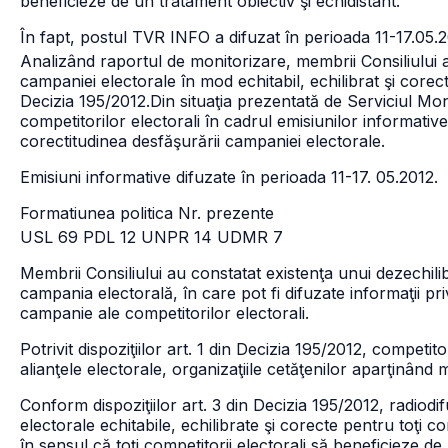
beneficieze de un tratament obiectiv şi echidistant.
În fapt, postul TVR INFO a difuzat în perioada 11-17.05.
Analizând raportul de monitorizare, membrii Consiliului 
campaniei electorale în mod echitabil, echilibrat şi corect,
Decizia 195/2012.
Din situaţia prezentată de Serviciul Mo
competitorilor electorali în cadrul emisiunilor informativ
corectitudinea desfăşurării campaniei electorale.
Emisiuni informative difuzate în perioada 11-17. 05.2012.
Formatiunea politica Nr. prezente
USL 69
PDL 12
UNPR 14
UDMR 7
Membrii Consiliului au constatat existenţa unui dezechilibr
campania electorală, în care pot fi difuzate informaţii privi
campanie ale competitorilor electorali.
Potrivit dispoziţiilor art. 1 din Decizia 195/2012, competitor
alianţele electorale, organizaţiile cetăţenilor aparţinând 
Conform dispoziţiilor art. 3 din Decizia 195/2012, radiodi
electorale echitabile, echilibrate şi corecte pentru toţi com
în sensul că toţi competitorii electorali să beneficieze de