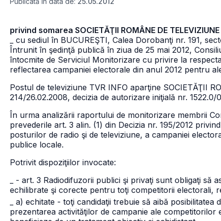
Publicată în data de:
25.05.2012
privind somarea SOCIETĂŢII ROMÂNE DE TELEVIZIUNE
_ cu sediul în BUCUREŞTI, Calea Dorobanţi nr. 191, sect
Întrunit în şedinţă publică în ziua de 25 mai 2012, Consili
întocmite de Serviciul Monitorizare cu privire la respecta
reflectarea campaniei electorale din anul 2012 pentru aleg
Postul de televiziune TVR INFO aparţine SOCIETĂŢII R
214/26.02.2008, decizia de autorizare iniţială nr. 1522.0/
În urma analizării raportului de monitorizare membrii Con
prevederile art. 3 alin. (1) din Decizia nr. 195/2012 privin
posturilor de radio şi de televiziune, a campaniei electora
publice locale.
Potrivit dispoziţiilor invocate:
_ - art. 3 Radiodifuzorii publici şi privaţi sunt obligaţi s
echilibrate şi corecte pentru toţi competitorii electorali,
_ a) echitate - toţi candidaţii trebuie să aibă posibilitatea
prezentarea activităţilor de campanie ale competitorilor e