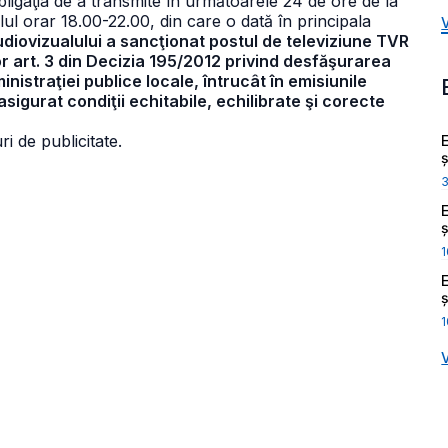
bligaţia de a transmite în următoarele 24 de ore de la
alul orar 18.00-22.00, din care o dată în principala
Audiovizualului a sancţionat postul de televiziune TVR
r art. 3 din Decizia 195/2012 privind desfăşurarea
nistraţiei publice locale, întrucât în emisiunile
asigurat condiţii echitabile, echilibrate şi corecte
i de publicitate.
ș
ș
1
ș
1