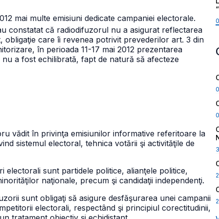
L
2012 mai multe emisiuni dedicate campaniei electorale.
au constatat că radiodifuzorul nu a asigurat reflectarea
 obligaţie care îi revenea potrivit prevederilor art. 3 din
nitorizare, în perioada 11-17 mai 2012 prezentarea
e nu a fost echilibrată, fapt de natură să afecteze
u vădit în privinţa emisiunilor informative referitoare la
nd sistemul electoral, tehnica votării şi activităţile de
i electorali sunt partidele politice, alianţele politice,
2
minorităţilor naţionale, precum şi candidaţii independenţi.
fuzorii sunt obligaţi să asigure desfăşurarea unei campanii
2
petitorii electorali, respectând şi principiul corectitudinii,
 un tratament obiectiv şi echidistant.