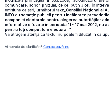
modificată prin Legea nr. 333/2009, radiodifuzorul are o
comunicare, sonor şi vizual, de cel puţin 3 ori, în interv
emisiune de ştiri, următorul text:
„Consiliul Naţional al 
INFO cu somaţie publică pentru încălcarea prevederilo
campaniei electorale pentru alegerea autorităţilor admi
informative difuzate în perioada 11 - 17 mai 2012, nu a 
pentru toţi competitorii electorali.”
Vă atragem atenţia că textul nu poate fi difuzat în calupur
Ai nevoie de clarificări?
Contactează-ne