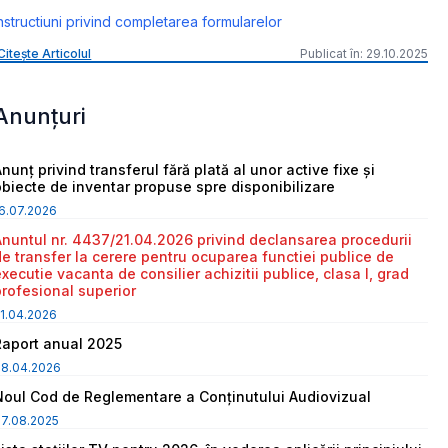
nstructiuni privind completarea formularelor
Citește Articolul
Publicat în: 29.10.2025
Anunțuri
nunț privind transferul fără plată al unor active fixe și
obiecte de inventar propuse spre disponibilizare
6.07.2026
Anuntul nr. 4437/21.04.2026 privind declansarea procedurii
de transfer la cerere pentru ocuparea functiei publice de
executie vacanta de consilier achizitii publice, clasa I, grad
profesional superior
1.04.2026
Raport anual 2025
08.04.2026
Noul Cod de Reglementare a Conținutului Audiovizual
7.08.2025