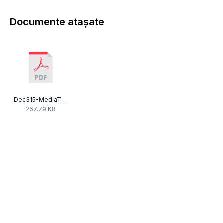
Documente atașate
Dec315-MediaTVMedgidia-art40-71.pdf
267.79 KB