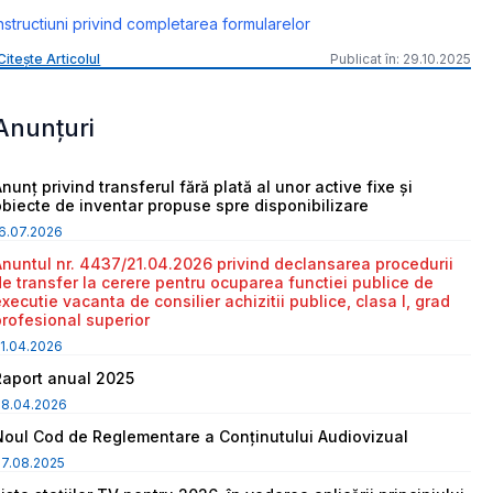
nstructiuni privind completarea formularelor
Citește Articolul
Publicat în: 29.10.2025
Anunțuri
nunț privind transferul fără plată al unor active fixe și
obiecte de inventar propuse spre disponibilizare
6.07.2026
Anuntul nr. 4437/21.04.2026 privind declansarea procedurii
de transfer la cerere pentru ocuparea functiei publice de
executie vacanta de consilier achizitii publice, clasa I, grad
profesional superior
1.04.2026
Raport anual 2025
08.04.2026
Noul Cod de Reglementare a Conținutului Audiovizual
7.08.2025