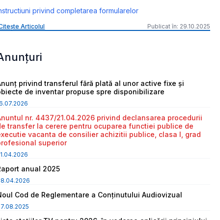
nstructiuni privind completarea formularelor
Citește Articolul
Publicat în: 29.10.2025
Anunțuri
nunț privind transferul fără plată al unor active fixe și
obiecte de inventar propuse spre disponibilizare
6.07.2026
Anuntul nr. 4437/21.04.2026 privind declansarea procedurii
de transfer la cerere pentru ocuparea functiei publice de
executie vacanta de consilier achizitii publice, clasa I, grad
profesional superior
1.04.2026
Raport anual 2025
08.04.2026
Noul Cod de Reglementare a Conținutului Audiovizual
7.08.2025