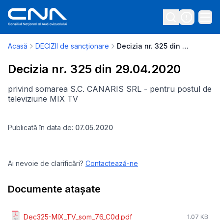
Acasă
DECIZII de sancționare
Decizia nr. 325 din 29.04.2020
Decizia nr. 325 din 29.04.2020
privind somarea S.C. CANARIS SRL - pentru postul de
televiziune MIX TV
Publicată în data de:
07.05.2020
Ai nevoie de clarificări?
Contactează-ne
Documente atașate
Dec325-MIX_TV_som_76_C0d.pdf
1.07 KB