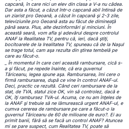
capcană, în care nici un elev din clasa a V-a nu cădea.
Dar asta a făcut, a căzut într-o capcană abil întinsă de
un ziarist pro Geoană, a căzut în capcană şi 2-3 zile,
televiziunile pro Geoană asta au făcut de dimineaţă
până seara. Plus, alte dezinformări şi minciuni. În
această seară, vom afla şi adevărul despre controlul
ANAF la Realitatea TV, pentru că, ieri, dacă ştiţi,
bocitoarele de la Irealitatea TV, spuneau că de la Naşul
se trage totul, cam aşa rezulta din ştirea tembelă pe
care au făcut-o.
_
În momentul în care ceri această rambursare, cică s-
a şi făcut, pe repede înainte, că era guvernul
Tăriceanu, legea spune aşa. Rambursarea, îmi cere o
firmă rambursarea, după ce vine în control ANAF-ul.
Deci, practic ce rezultă. Când ceri rambursare de la
stat, de TVA, statul zice OK, vin să controlez, dacă e
OK, îţi rambursez TVA-ul. Acuma, ce nu am înţeles de
la ANAF şi trebuie să ne lămurească urgent ANAF-ul, e
cumva cererea de rambursare pe care a făcut-o la
guvernul Tăriceanu de 60 de milioane de euro?. Ei au
primit banii, fără să se facă un control ANAF? Atuncea
mi se pare suspect, cum Realitatea TV, poate să