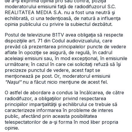
de a-şi exprima opinia pro sau contra, poziţia
moderatorului emisiunii faţă de radiodifuzorul S.C.
REALITATEA MEDIA S.A. nu a fost una neutră şi
echilibrată, ci una tedenţioasă, de natură a influenţa
opinia publicului cu privire la subiectul dezbătut.
Postul de televiziune B1TV avea obligaţia să respecte
dispoziţiile art. 71 din Codul audiovizualului, care
prevăd că prezentarea principalelor puncte de vedere
aflate în opoziţie se asigură, de regulă, în cadrul
aceleiaşi emisiuni sau, în mod excepţional, în emisiunile
următoare; în cazul în care cei solicitaţi refuză să îşi
precizeze punctul de vedere, acest fapt se
menţionează pe post. Or, moderatorul emisiunii
"Naşul"
nu a făcut nicio menţiune de acest fel.
O astfel de abordare a condus la încălcarea, de către
radiodifuzor, a obligaţiilor privind respectarea
principiilor imparţialităţii şi echilibrului ce trebuie să
caracterizeze informarea în probleme de interes
public, afectând prin aceasta posibilitatea
telespectatorilor de a-şi forma în mod liber propria
opinie.