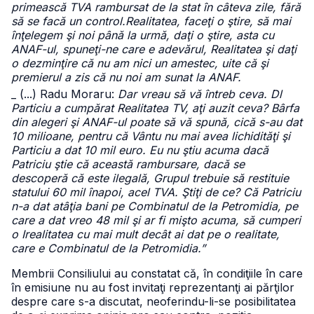
primească TVA rambursat de la stat în câteva zile, fără
să se facă un control.Realitatea, faceţi o ştire, să mai
înţelegem şi noi până la urmă, daţi o ştire, asta cu
ANAF-ul, spuneţi-ne care e adevărul, Realitatea şi daţi
o dezminţire că nu am nici un amestec, uite că şi
premierul a zis că nu noi am sunat la ANAF.
_ (...) Radu Moraru:
Dar vreau să vă întreb ceva. Dl
Particiu a cumpărat Realitatea TV, aţi auzit ceva? Bârfa
din alegeri şi ANAF-ul poate să vă spună, cică s-au dat
10 milioane, pentru că Vântu nu mai avea lichidităţi şi
Particiu a dat 10 mil euro. Eu nu ştiu acuma dacă
Patriciu ştie că această rambursare, dacă se
descoperă că este ilegală, Grupul trebuie să restituie
statului 60 mil înapoi, acel TVA. Ştiţi de ce? Că Patriciu
n-a dat atâţia bani pe Combinatul de la Petromidia, pe
care a dat vreo 48 mil şi ar fi mişto acuma, să cumperi
o Irealitatea cu mai mult decât ai dat pe o realitate,
care e Combinatul de la Petromidia.”
Membrii Consiliului au constatat că, în condiţiile în care
în emisiune nu au fost invitaţi reprezentanţi ai părţilor
despre care s-a discutat, neoferindu-li-se posibilitatea