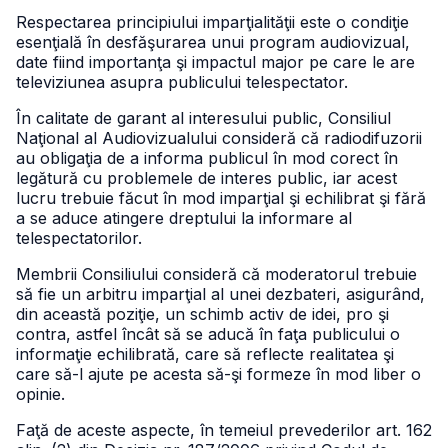
Respectarea principiului imparţialităţii este o condiţie
esenţială în desfăşurarea unui program audiovizual,
date fiind importanţa şi impactul major pe care le are
televiziunea asupra publicului telespectator.
În calitate de garant al interesului public, Consiliul
Naţional al Audiovizualului consideră că radiodifuzorii
au obligaţia de a informa publicul în mod corect în
legătură cu problemele de interes public, iar acest
lucru trebuie făcut în mod imparţial şi echilibrat şi fără
a se aduce atingere dreptului la informare al
telespectatorilor.
Membrii Consiliului consideră că moderatorul trebuie
să fie un arbitru imparţial al unei dezbateri, asigurând,
din această poziţie, un schimb activ de idei, pro şi
contra, astfel încât să se aducă în faţa publicului o
informaţie echilibrată, care să reflecte realitatea şi
care să-l ajute pe acesta să-şi formeze în mod liber o
opinie.
Faţă de aceste aspecte, în temeiul prevederilor art. 162