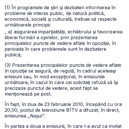
(1) În programele de ştiri şi dezbateri informarea în
probleme de interes public, de natură politică,
economică, socială şi culturală, trebuie să respecte
următoarele principii:
_ a) asigurarea imparţialităţii, echilibrului şi favorizarea
liberei formări a opiniilor, prin prezentarea
principalelor puncte de vedere aflate în opoziţie, în
perioada în care problemele sunt în dezbatere
publică;
(3) Prezentarea principalelor puncte de vedere aflate
în opoziţie se asigură, de regulă, în cadrul aceleiaşi
emisiuni sau, în mod excepţional, în emisiunile
următoare; în cazul în care cei solicitaţi refuză să îşi
precizeze punctul de vedere, acest fapt se
menţionează pe post.
În fapt, în ziua de 23 februarie 2010, începând cu ora
20,00, postul de televiziune B1TV a difuzat, în direct,
emisiunea
„Naşul”
.
În partea a doua a emisiunii, în care l-a avut ca invitat