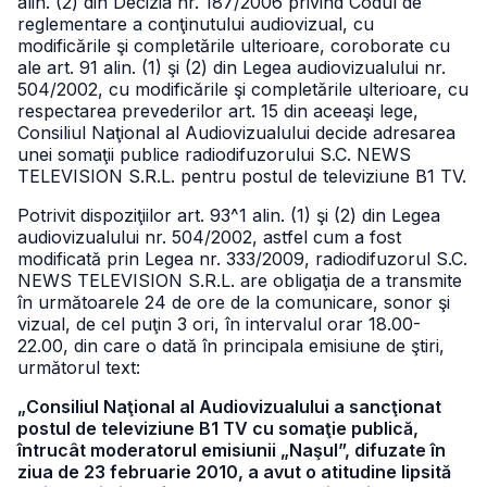
alin. (2) din Decizia nr. 187/2006 privind Codul de
reglementare a conţinutului audiovizual, cu
modificările şi completările ulterioare, coroborate cu
ale art. 91 alin. (1) şi (2) din Legea audiovizualului nr.
504/2002, cu modificările şi completările ulterioare, cu
respectarea prevederilor art. 15 din aceeaşi lege,
Consiliul Naţional al Audiovizualului decide adresarea
unei somaţii publice radiodifuzorului S.C. NEWS
TELEVISION S.R.L. pentru postul de televiziune B1 TV.
Potrivit dispoziţiilor art. 93^1 alin. (1) şi (2) din Legea
audiovizualului nr. 504/2002, astfel cum a fost
modificată prin Legea nr. 333/2009, radiodifuzorul S.C.
NEWS TELEVISION S.R.L. are obligaţia de a transmite
în următoarele 24 de ore de la comunicare, sonor şi
vizual, de cel puţin 3 ori, în intervalul orar 18.00-
22.00, din care o dată în principala emisiune de ştiri,
următorul text:
„Consiliul Naţional al Audiovizualului a sancţionat
postul de televiziune B1 TV cu somaţie publică,
întrucât moderatorul emisiunii „Naşul”, difuzate în
ziua de 23 februarie 2010, a avut o atitudine lipsită