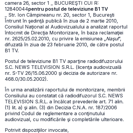
camera 26, sector 1
_ BUCUREŞTI CUI R:
12840044
pentru postul de televiziune B1 TV
_ Str. Ion Câmpineanu nr. 20, sector 1, Bucureşti
Întrunit în şedinţă publică în ziua de 2 martie 2010,
Consiliul Naţional al Audiovizualului a analizat raportul
întocmit de Direcţia Monitorizare, în baza reclamaţiei
nr. 2625/25.02.2010, cu privire la emisiunea „
Naşul
”,
difuzată în ziua de 23 februarie 2010, de către postul
B1 TV.
Postul de televiziune B1 TV aparţine radiodifuzorului
S.C. NEWS TELEVISION S.R.L. (licenţa audiovizuală
nr. S-TV 26/15.06.2000 şi decizia de autorizare nr.
468.0/30.05.2002).
În urma analizării raportului de monitorizare, membrii
Consiliului au constatat că radiodifuzorul S.C. NEWS
TELEVISION S.R.L. a încălcat prevederile art. 71 alin.
(1) lit. a) şi alin. (3) din Decizia C.N.A. nr. 187/2006
privind Codul de reglementare a conţinutului
audiovizual, cu modificările şi completările ulterioare.
Potrivit dispoziţiilor invocate,