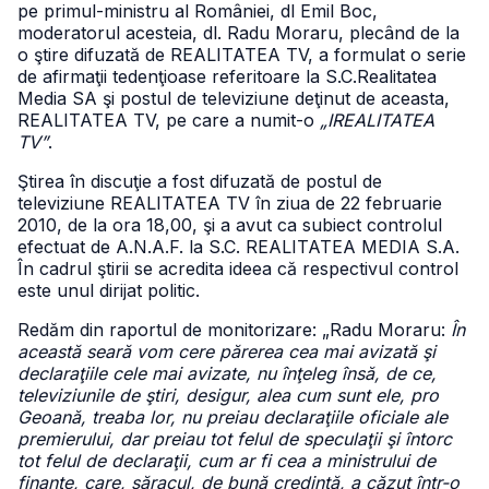
pe primul-ministru al României, dl Emil Boc,
moderatorul acesteia, dl. Radu Moraru, plecând de la
o ştire difuzată de REALITATEA TV, a formulat o serie
de afirmaţii tedenţioase referitoare la S.C.Realitatea
Media SA şi postul de televiziune deţinut de aceasta,
REALITATEA TV, pe care a numit-o
„IREALITATEA
TV”
.
Ştirea în discuţie a fost difuzată de postul de
televiziune REALITATEA TV în ziua de 22 februarie
2010, de la ora 18,00, şi a avut ca subiect controlul
efectuat de A.N.A.F. la S.C. REALITATEA MEDIA S.A.
În cadrul ştirii se acredita ideea că respectivul control
este unul dirijat politic.
Redăm din raportul de monitorizare: „Radu Moraru:
În
această seară vom cere părerea cea mai avizată şi
declaraţiile cele mai avizate, nu înţeleg însă, de ce,
televiziunile de ştiri, desigur, alea cum sunt ele, pro
Geoană, treaba lor, nu preiau declaraţiile oficiale ale
premierului, dar preiau tot felul de speculaţii şi întorc
tot felul de declaraţii, cum ar fi cea a ministrului de
finanţe, care, săracul, de bună credinţă, a căzut într-o