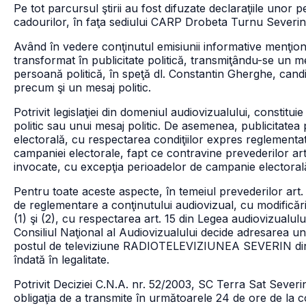
Pe tot parcursul ştirii au fost difuzate declaraţiile unor pe
cadourilor, în faţa sediului CARP Drobeta Turnu Severin
Având în vedere conţinutul emisiunii informative menţion
transformat în publicitate politică, transmiţându-se un 
persoană politică, în speţă dl. Constantin Gherghe, cand
precum şi un mesaj politic.
Potrivit legislaţiei din domeniul audiovizualului, constitu
politic sau unui mesaj politic. De asemenea, publicitatea
electorală, cu respectarea condiţiilor expres reglementate
campaniei electorale, fapt ce contravine prevederilor art.
invocate, cu excepţia perioadelor de campanie electorală, 
Pentru toate aceste aspecte, în temeiul prevederilor art.
de reglementare a conţinutului audiovizual, cu modificările
(1) şi (2), cu respectarea art. 15 din Legea audiovizualulu
Consiliul Naţional al Audiovizualului decide adresarea 
postul de televiziune RADIOTELEVIZIUNEA SEVERIN din l
îndată în legalitate.
Potrivit Deciziei C.N.A. nr. 52/2003, SC Terra Sat Sever
obligaţia de a transmite în următoarele 24 de ore de la co