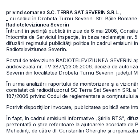
privind somarea S.C. TERRA SAT SEVERIN S.R.L.,
_ cu sediul în Drobeta Turnu Severin, Str. Băile Romane 
Radioteleviziunea Severin
Întrunit în şedinţă publică în ziua de 6 mai 2008, Consili
întocmite de Serviciul Inspecţie, în baza reclamaţiei nr.
difuzării regimului publicităţii politice în cadrul emisiunii
Radioteleviziunea Severin.
Postul de televiziune RADIOTELEVIZIUNEA SEVERIN apa
audiovizuală nr. TV 387.1/23.05.2006, decizia de autoriz
Severin din localitatea Drobeta Turnu Severin, judeţul M
În urma analizării raportului de monitorizare şi a vizionări
constatat că radiodifuzorul SC Terra Sat Severin SRL a în
187/2006 privind Codul de reglementare a conţinutului aud
Potrivit dispoziţiilor invocate, publicitatea politică este
În fapt, în cadrul emisiunii informative „Ştirile RTS", dif
prezentată o ştire referitoare la ajutoarele acordate de 
Mehedinţi, de către dl. Constantin Gherghe şi organizaţi