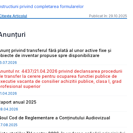
nstructiuni privind completarea formularelor
Citește Articolul
Publicat în: 29.10.2025
Anunțuri
nunț privind transferul fără plată al unor active fixe și
obiecte de inventar propuse spre disponibilizare
6.07.2026
Anuntul nr. 4437/21.04.2026 privind declansarea procedurii
de transfer la cerere pentru ocuparea functiei publice de
executie vacanta de consilier achizitii publice, clasa I, grad
profesional superior
1.04.2026
Raport anual 2025
08.04.2026
Noul Cod de Reglementare a Conținutului Audiovizual
7.08.2025