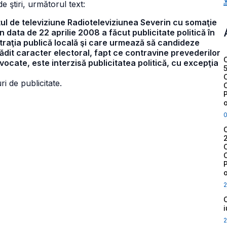
e ştiri, următorul text:
tul de televiziune Radioteleviziunea Severin cu somaţie
în data de 22 aprilie 2008 a făcut publicitate politică în
traţia publică locală şi care urmează să candideze
it caracter electoral, fapt ce contravine prevederilor
invocate, este interzisă publicitatea politică, cu excepţia
i de publicitate.
2
2