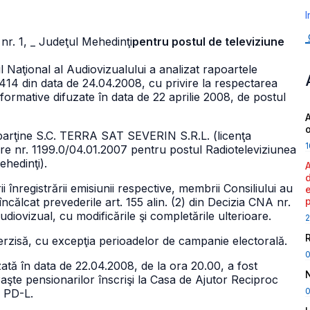
I
nr. 1,
_ Judeţul Mehedinţi
pentru postul de televiziune
ul Naţional al Audiovizualului a analizat rapoartele
 5414 din data de 24.04.2008, cu privire la respectarea
 informative difuzate în data de 22 aprilie 2008, de postul
A
rţine S.C. TERRA SAT SEVERIN S.R.L. (licenţa
1
are nr. 1199.0/04.01.2007 pentru postul Radioteleviziunea
ehedinţi).
i înregistrării emisiunii respective, membrii Consiliului au
călcat prevederile art. 155 alin. (2) din Decizia CNA nr.
iovizual, cu modificările şi completările ulterioare.
2
 interzisă, cu excepţia perioadelor de campanie electorală.
uzată în data de 22.04.2008, de la ora 20.00, a fost
Paşte pensionarilor înscrişi la Casa de Ajutor Reciproc
0
a PD-L.