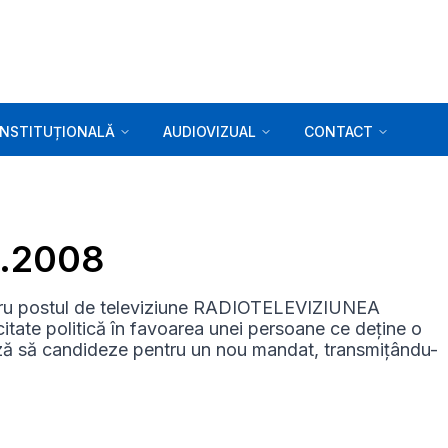
INSTITUȚIONALĂ
AUDIOVIZUAL
CONTACT
5.2008
entru postul de televiziune RADIOTELEVIZIUNEA
citate politică în favoarea unei persoane ce deține o
ează să candideze pentru un nou mandat, transmițându-