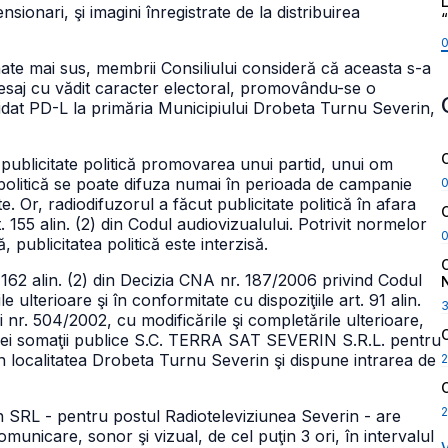
L
nsionari, şi imagini înregistrate de la distribuirea
ate mai sus, membrii Consiliului consideră că aceasta s-a
mesaj cu vădit caracter electoral, promovându-se o
idat PD-L la primăria Municipiului Drobeta Turnu Severin,
ie publicitate politică promovarea unui partid, unui om
 politică se poate difuza numai în perioada de campanie
. Or, radiodifuzorul a făcut publicitate politică în afara
 155 alin. (2) din Codul audiovizualului. Potrivit normelor
publicitatea politică este interzisă.
 162 alin. (2) din Decizia CNA nr. 187/2006 privind Codul
 ulterioare şi în conformitate cu dispoziţiile art. 91 alin.
i nr. 504/2002, cu modificările şi completările ulterioare,
unei somaţii publice S.C. TERRA SAT SEVERIN S.R.L. pentru
ocalitatea Drobeta Turnu Severin şi dispune intrarea de
2
2
in SRL - pentru postul Radioteleviziunea Severin - are
municare, sonor şi vizual, de cel puţin 3 ori, în intervalul