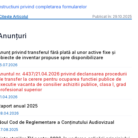
nstructiuni privind completarea formularelor
Citește Articolul
Publicat în: 29.10.2025
Anunțuri
nunț privind transferul fără plată al unor active fixe și
obiecte de inventar propuse spre disponibilizare
6.07.2026
Anuntul nr. 4437/21.04.2026 privind declansarea procedurii
de transfer la cerere pentru ocuparea functiei publice de
executie vacanta de consilier achizitii publice, clasa I, grad
profesional superior
1.04.2026
Raport anual 2025
08.04.2026
Noul Cod de Reglementare a Conținutului Audiovizual
7.08.2025