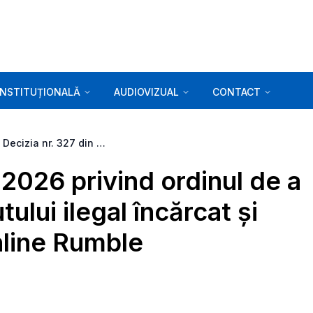
INSTITUȚIONALĂ
AUDIOVIZUAL
CONTACT
Decizia nr. 327 din 19.05.2026 privind ordinul de a acționa împotriva conținutului ilegal încărcat și distribuit pe platforma online Rumble
.2026 privind ordinul de a
ului ilegal încărcat și
nline Rumble