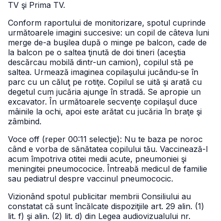
TV şi Prima TV.
Conform raportului de monitorizare, spotul cuprinde
următoarele imagini succesive: un copil de câteva luni
merge de-a buşilea după o minge pe balcon, cade de
la balcon pe o saltea ţinută de doi tineri (aceştia
descărcau mobilă dintr-un camion), copilul stă pe
saltea. Urmează imaginea copilaşului jucându-se în
parc cu un căluţ pe rotiţe. Copilul se uită şi arată cu
degetul cum jucăria ajunge în stradă. Se apropie un
excavator. În următoarele secvenţe copilaşul duce
mâinile la ochi, apoi este arătat cu jucăria în braţe şi
zâmbind.
Voce off (reper 00:11 selecţie): Nu te baza pe noroc
când e vorba de sănătatea copilului tău. Vaccinează-l
acum împotriva otitei medii acute, pneumoniei şi
meningitei pneumococice. Întreabă medicul de familie
sau pediatrul despre vaccinul pneumococic.
Vizionând spotul publicitar membrii Consiliului au
constatat că sunt încălcate dispoziţiile art. 29 alin. (1)
lit. f) şi alin. (2) lit. d) din Legea audiovizualului nr.