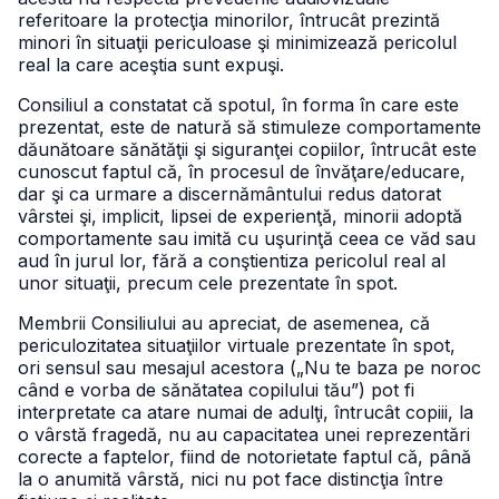
referitoare la protecţia minorilor, întrucât prezintă
minori în situaţii periculoase şi minimizează pericolul
real la care aceştia sunt expuşi.
Consiliul a constatat că spotul, în forma în care este
prezentat, este de natură să stimuleze comportamente
dăunătoare sănătăţii şi siguranţei copiilor, întrucât este
cunoscut faptul că, în procesul de învăţare/educare,
dar şi ca urmare a discernământului redus datorat
vârstei şi, implicit, lipsei de experienţă, minorii adoptă
comportamente sau imită cu uşurinţă ceea ce văd sau
aud în jurul lor, fără a conştientiza pericolul real al
unor situaţii, precum cele prezentate în spot.
Membrii Consiliului au apreciat, de asemenea, că
periculozitatea situaţiilor virtuale prezentate în spot,
ori sensul sau mesajul acestora („Nu te baza pe noroc
când e vorba de sănătatea copilului tău”) pot fi
interpretate ca atare numai de adulţi, întrucât copiii, la
o vârstă fragedă, nu au capacitatea unei reprezentări
corecte a faptelor, fiind de notorietate faptul că, până
la o anumită vârstă, nici nu pot face distincţia între