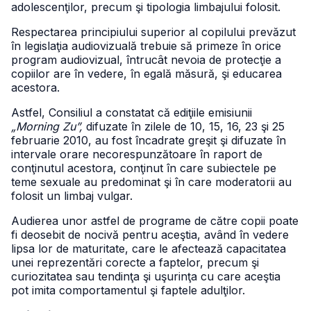
adolescenţilor, precum şi tipologia limbajului folosit.
Respectarea principiului superior al copilului prevăzut
în legislaţia audiovizuală trebuie să primeze în orice
program audiovizual, întrucât nevoia de protecţie a
copiilor are în vedere, în egală măsură, şi educarea
acestora.
Astfel, Consiliul a constatat că ediţiile emisiunii
„Morning Zu”,
difuzate în zilele de 10, 15, 16, 23 şi 25
februarie 2010, au fost încadrate greşit şi difuzate în
intervale orare necorespunzătoare în raport de
conţinutul acestora, conţinut în care subiectele pe
teme sexuale au predominat şi în care moderatorii au
folosit un limbaj vulgar.
Audierea unor astfel de programe de către copii poate
fi deosebit de nocivă pentru aceştia, având în vedere
lipsa lor de maturitate, care le afectează capacitatea
unei reprezentări corecte a faptelor, precum şi
curiozitatea sau tendinţa şi uşurinţa cu care aceştia
pot imita comportamentul şi faptele adulţilor.