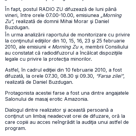
În fapt, postul RADIO ZU difuzează de luni până
vineri, între orele 07.00-10.00, emisiunea
„Morning
Zu”
, realizată de domnii Mihai Morar şi Daniel
Buzdugan.
În urma analizării raportului de monitorizare cu privire
la conţinutul ediţiilor din 10, 15, 16, 23 şi 25 februarie
2010, ale emisiunii
« Morning Zu »
, membrii Consiliului
au constatat că radiodifuzorul a încălcat dispoziţiile
legale cu privire la protecţia minorilor.
Astfel, în cadrul ediţiei din 10 februarie 2010, a fost
difuzată, la orele 07.30, 08.30 şi 09.30,
“Farsa zilei”
,
realizată de Daniel Buzdugan.
Protagonista acestei farse a fost una dintre angajatele
Salonului de masaj erotic Amazonia.
Dialogul dintre realizator şi această persoană a
conţinut un limbaj neadecvat orei de difuzare, oră la
care copiii au acces neîngrădit la audiţia unui astfel de
program.