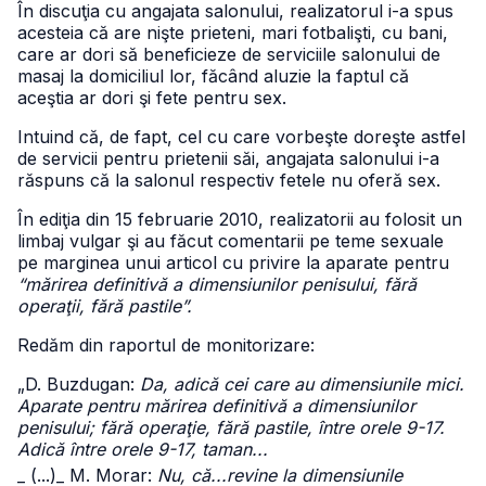
În discuţia cu angajata salonului, realizatorul i-a spus
acesteia că are nişte prieteni, mari fotbalişti, cu bani,
care ar dori să beneficieze de serviciile salonului de
masaj la domiciliul lor, făcând aluzie la faptul că
aceştia ar dori şi fete pentru sex.
Intuind că, de fapt, cel cu care vorbeşte doreşte astfel
de servicii pentru prietenii săi, angajata salonului i-a
răspuns că la salonul respectiv fetele nu oferă sex.
În ediţia din 15 februarie 2010, realizatorii au folosit un
limbaj vulgar şi au făcut comentarii pe teme sexuale
pe marginea unui articol cu privire la aparate pentru
“mărirea definitivă a dimensiunilor penisului, fără
operaţii, fără pastile”.
Redăm din raportul de monitorizare:
„D. Buzdugan:
Da, adică cei care au dimensiunile mici.
Aparate pentru mărirea definitivă a dimensiunilor
penisului; fără operaţie, fără pastile, între orele 9-17.
Adică între orele 9-17, taman...
_ (...)
_ M. Morar:
Nu, că...revine la dimensiunile