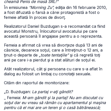
cheamă Penis de masă SRL!”
În emisiunea
“Morning Zu”,
ediţia din 16 februarie 2010,
a fost difuzată o farsă a cărei protagonistă a fost o
femeie aflată în proces de divorţ.
Realizatorul Daniel Buzdugan s-a recomandat ca fiind
avocatul Monstru, înlocuitorul avocatului pe care
această persoană îl angajase pentru a o reprezenta.
Femeia a afirmat că vrea să divorţeze după 13 ani de
căsnicie, deoarece soţul, care a întreţinut-o 12 ani, a
ţinut-o departe de
„toate tentaţiile”
şi că regretă toţi
anii pe care i-a pierdut şi a stat alături de soţul ei.
Atât realizatorul, cât şi persoana cu care s-a aflat în
dialog au folosit un limbaj cu conotaţii sexuale.
Cităm din raportul de monitorizare:
„D. Buzdugan:
La partaj v-aţi gândit?
_ Femeia:
M-am gândit şi la partaj! Nu am discutat cu
soţul dar eu vreau să rămân cu apartamentul şi maşina
pentru că el mai are un teren şi o casă bătrânească;