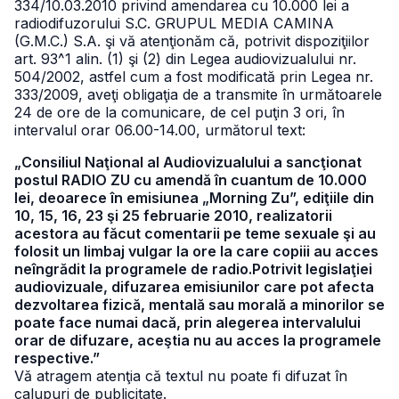
334/10.03.2010 privind amendarea cu 10.000 lei a
radiodifuzorului S.C. GRUPUL MEDIA CAMINA
(G.M.C.) S.A. şi vă atenţionăm că, potrivit dispoziţiilor
art. 93^1 alin. (1) şi (2) din Legea audiovizualului nr.
504/2002, astfel cum a fost modificată prin Legea nr.
333/2009, aveţi obligaţia de a transmite în următoarele
24 de ore de la comunicare, de cel puţin 3 ori, în
intervalul orar 06.00-14.00, următorul text:
„Consiliul Naţional al Audiovizualului a sancţionat
postul RADIO ZU cu amendă în cuantum de 10.000
lei, deoarece în emisiunea „Morning Zu”, ediţiile din
10, 15, 16, 23 şi 25 februarie 2010, realizatorii
acestora au făcut comentarii pe teme sexuale şi au
folosit un limbaj vulgar la ore la care copiii au acces
neîngrădit la programele de radio.Potrivit legislaţiei
audiovizuale, difuzarea emisiunilor care pot afecta
dezvoltarea fizică, mentală sau morală a minorilor se
poate face numai dacă, prin alegerea intervalului
orar de difuzare, aceştia nu au acces la programele
respective.”
Vă atragem atenţia că textul nu poate fi difuzat în
calupuri de publicitate.