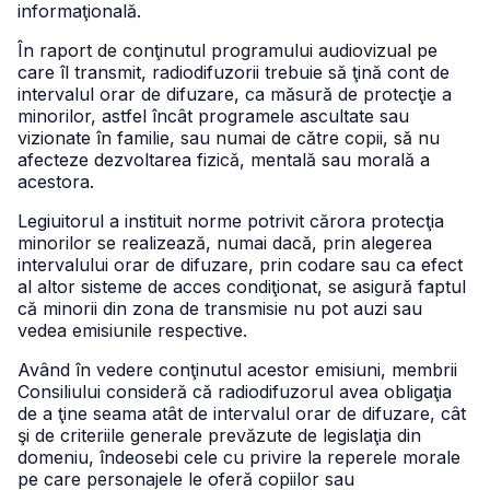
informaţională.
În raport de conţinutul programului audiovizual pe
care îl transmit, radiodifuzorii trebuie să ţină cont de
intervalul orar de difuzare, ca măsură de protecţie a
minorilor, astfel încât programele ascultate sau
vizionate în familie, sau numai de către copii, să nu
afecteze dezvoltarea fizică, mentală sau morală a
acestora.
Legiuitorul a instituit norme potrivit cărora protecţia
minorilor se realizează, numai dacă, prin alegerea
intervalului orar de difuzare, prin codare sau ca efect
al altor sisteme de acces condiţionat, se asigură faptul
că minorii din zona de transmisie nu pot auzi sau
vedea emisiunile respective.
Având în vedere conţinutul acestor emisiuni, membrii
Consiliului consideră că radiodifuzorul avea obligaţia
de a ţine seama atât de intervalul orar de difuzare, cât
şi de criteriile generale prevăzute de legislaţia din
domeniu, îndeosebi cele cu privire la reperele morale
pe care personajele le oferă copiilor sau