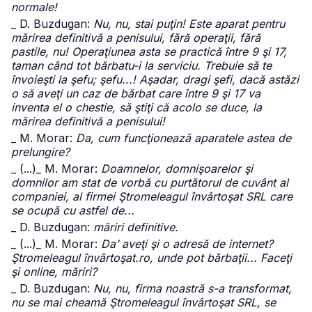
normale!
_ D. Buzdugan:
Nu, nu, stai puţin! Este aparat pentru
mărirea definitivă a penisului, fără operaţii, fără
pastile, nu! Operaţiunea asta se practică între 9 şi 17,
taman când tot bărbatu-i la serviciu. Trebuie să te
învoieşti la şefu; şefu...! Aşadar, dragi şefi, dacă astăzi
o să aveţi un caz de bărbat care între 9 şi 17 va
inventa el o chestie, să ştiţi că acolo se duce, la
mărirea definitivă a penisului!
_ M. Morar:
Da, cum funcţionează aparatele astea de
prelungire?
_ (...)
_ M. Morar:
Doamnelor, domnişoarelor şi
domnilor am stat de vorbă cu purtătorul de cuvânt al
companiei, al firmei Ştromeleagul învârtoşat SRL care
se ocupă cu astfel de...
_ D. Buzdugan:
măriri definitive.
_ (...)
_ M. Morar:
Da’ aveţi şi o adresă de internet?
Ştromeleagul învârtoşat.ro, unde pot bărbaţii... Faceţi
şi online, măriri?
_ D. Buzdugan:
Nu, nu, firma noastră s-a transformat,
nu se mai cheamă Ştromeleagul învârtoşat SRL, se