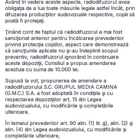
Având în vedere aceste aspecte, radiodifuzorul avea
obligaţia de a lua toate măsurile legale astfel încât, prin
difuzarea producţiilor audiovizuale respective, copiii să
poată fi protejaţi.
Ţinând cont de faptul că radiodifuzorul a mai fost
sancţionat anterior pentru încălcarea prevederilor
privind protecţia copiilor, aspect care demonstrează
că sancţiunile aplicate nu şi-au îndeplinit scopul
preventiv, radiodifuzorul ignorând în continuare
aceste dispoziţii, Consiliul a propus amendarea
acestuia cu suma de 10.000 lei.
Supusă la vot, propunerea de amendare a
radiodifuzorului S.C. GRUPUL MEDIA CAMINA
(G.M.C.) S.A. a fost adoptată în condiţiile şi cu
respectarea dispoziţiilor art. 15 din Legea
audiovizualului, cu modificările şi completările
ulterioare.
În temeiul prevederilor art. 90 alin. (1) lit. g), alin. (2) şi
alin. (4) din Legea audiovizualului, cu modificările şi
completările ulterioare,