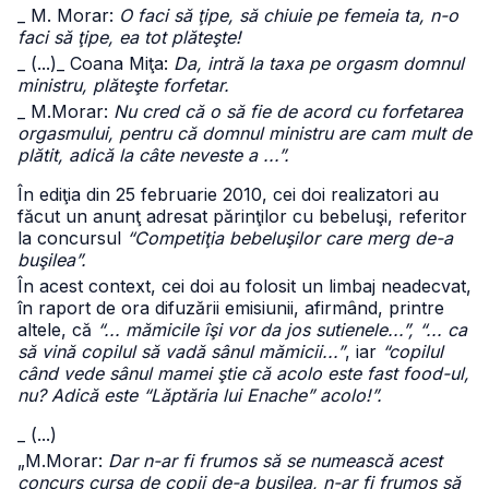
_ M. Morar:
O faci să ţipe, să chiuie pe femeia ta, n-o
faci să ţipe, ea tot plăteşte!
_ (...)
_ Coana Miţa:
Da, intră la taxa pe orgasm domnul
ministru, plăteşte forfetar.
_ M.Morar:
Nu cred că o să fie de acord cu forfetarea
orgasmului, pentru că domnul ministru are cam mult de
plătit, adică la câte neveste a ...”.
În ediţia din 25 februarie 2010, cei doi realizatori au
făcut un anunţ adresat părinţilor cu bebeluşi, referitor
la concursul
“Competiţia bebeluşilor care merg de-a
buşilea”.
În acest context, cei doi au folosit un limbaj neadecvat,
în raport de ora difuzării emisiunii, afirmând, printre
altele, că
“... mămicile îşi vor da jos sutienele...”, “... ca
să vină copilul să vadă sânul mămicii...”
, iar
“copilul
când vede sânul mamei ştie că acolo este fast food-ul,
nu? Adică este “Lăptăria lui Enache” acolo!”.
_ (...)
„M.Morar:
Dar n-ar fi frumos să se numească acest
concurs cursa de copii de-a buşilea, n-ar fi frumos să