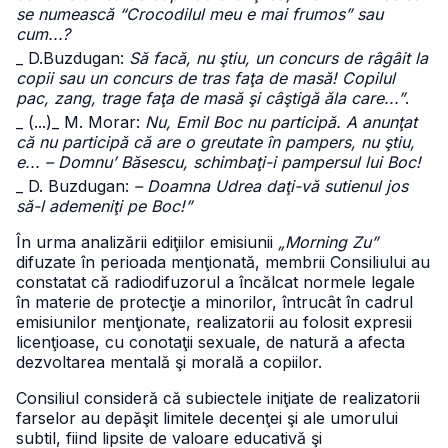
se numească “Crocodilul meu e mai frumos” sau
cum...?
_ D.Buzdugan:
Să facă, nu ştiu, un concurs de râgâit la
copii sau un concurs de tras faţa de masă! Copilul
pac, zang, trage faţa de masă şi câştigă ăla care...”
.
_ (...)
_ M. Morar:
Nu, Emil Boc nu participă. A anunţat
că nu participă că are o greutate în pampers, nu ştiu,
e... – Domnu’ Băsescu, schimbaţi-i pampersul lui Boc!
_ D. Buzdugan:
– Doamna Udrea daţi-vă sutienul jos
să-l ademeniţi pe Boc!”
În urma analizării ediţiilor emisiunii
„Morning Zu”
difuzate în perioada menţionată, membrii Consiliului au
constatat că radiodifuzorul a încălcat normele legale
în materie de protecţie a minorilor, întrucât în cadrul
emisiunilor menţionate, realizatorii au folosit expresii
licenţioase, cu conotaţii sexuale, de natură a afecta
dezvoltarea mentală şi morală a copiilor.
Consiliul consideră că subiectele iniţiate de realizatorii
farselor au depăşit limitele decenţei şi ale umorului
subtil, fiind lipsite de valoare educativă şi