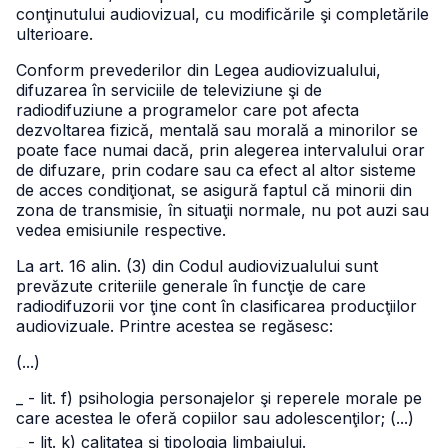
conţinutului audiovizual, cu modificările şi completările
ulterioare.
Conform prevederilor din Legea audiovizualului,
difuzarea în serviciile de televiziune şi de
radiodifuziune a programelor care pot afecta
dezvoltarea fizică, mentală sau morală a minorilor se
poate face numai dacă, prin alegerea intervalului orar
de difuzare, prin codare sau ca efect al altor sisteme
de acces condiţionat, se asigură faptul că minorii din
zona de transmisie, în situaţii normale, nu pot auzi sau
vedea emisiunile respective.
La art. 16 alin. (3) din Codul audiovizualului sunt
prevăzute criteriile generale în funcţie de care
radiodifuzorii vor ţine cont în clasificarea producţiilor
audiovizuale. Printre acestea se regăsesc:
(...)
_ - lit. f) psihologia personajelor şi reperele morale pe
care acestea le oferă copiilor sau adolescenţilor; (...)
_ - lit. k) calitatea şi tipologia limbajului.