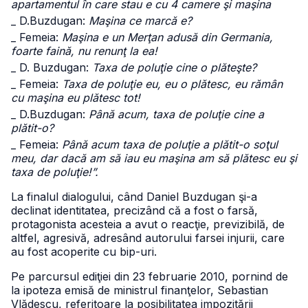
apartamentul în care stau e cu 4 camere şi maşina
_ D.Buzdugan:
Maşina ce marcă e?
_ Femeia:
Maşina e un Merţan adusă din Germania,
foarte faină, nu renunţ la ea!
_ D. Buzdugan:
Taxa de poluţie cine o plăteşte?
_ Femeia:
Taxa de poluţie eu, eu o plătesc, eu rămân
cu maşina eu plătesc tot!
_ D.Buzdugan:
Până acum, taxa de poluţie cine a
plătit-o?
_ Femeia:
Până acum taxa de poluţie a plătit-o soţul
meu, dar dacă am să iau eu maşina am să plătesc eu şi
taxa de poluţie!”.
La finalul dialogului, când Daniel Buzdugan şi-a
declinat identitatea, precizând că a fost o farsă,
protagonista acesteia a avut o reacţie, previzibilă, de
altfel, agresivă, adresând autorului farsei injurii, care
au fost acoperite cu bip-uri.
Pe parcursul ediţiei din 23 februarie 2010, pornind de
la ipoteza emisă de ministrul finanţelor, Sebastian
Vlădescu, referitoare la posibilitatea impozitării