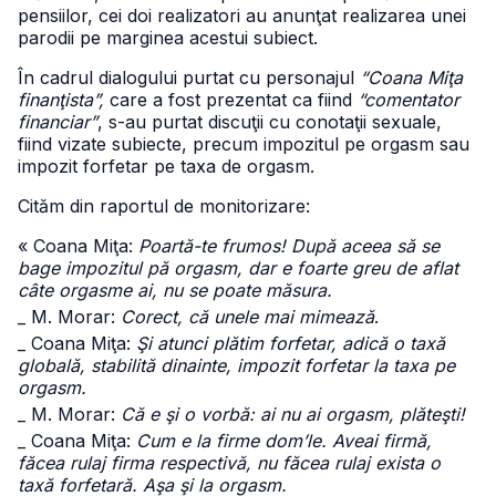
pensiilor, cei doi realizatori au anunţat realizarea unei
parodii pe marginea acestui subiect.
În cadrul dialogului purtat cu personajul
“Coana Miţa
finanţista”,
care a fost prezentat ca fiind
“comentator
financiar”
, s-au purtat discuţii cu conotaţii sexuale,
fiind vizate subiecte, precum impozitul pe orgasm sau
impozit forfetar pe taxa de orgasm.
Cităm din raportul de monitorizare:
« Coana Miţa:
Poartă-te frumos! După aceea să se
bage impozitul pă orgasm, dar e foarte greu de aflat
câte orgasme ai, nu se poate măsura.
_ M. Morar:
Corect, că unele mai mimează
.
_ Coana Miţa:
Şi atunci plătim forfetar, adică o taxă
globală, stabilită dinainte, impozit forfetar la taxa pe
orgasm.
_ M. Morar:
Că e şi o vorbă: ai nu ai orgasm, plăteşti!
_ Coana Miţa:
Cum e la firme dom’le. Aveai firmă,
făcea rulaj firma respectivă, nu făcea rulaj exista o
taxă forfetară. Aşa şi la orgasm.