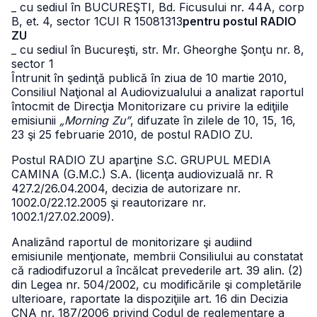
_ cu sediul în BUCUREŞTI, Bd. Ficusului nr. 44A, corp
B, et. 4, sector 1
CUI R 15081313
pentru postul RADIO
ZU
_ cu sediul în Bucureşti, str. Mr. Gheorghe Şonţu nr. 8,
sector 1
Întrunit în şedinţă publică în ziua de 10 martie 2010,
Consiliul Naţional al Audiovizualului a analizat raportul
întocmit de Direcţia Monitorizare cu privire la ediţiile
emisiunii
„Morning Zu”
, difuzate în zilele de 10, 15, 16,
23 şi 25 februarie 2010, de postul RADIO ZU.
Postul RADIO ZU aparţine S.C. GRUPUL MEDIA
CAMINA (G.M.C.) S.A. (licenţa audiovizuală nr. R
427.2/26.04.2004, decizia de autorizare nr.
1002.0/22.12.2005 şi reautorizare nr.
1002.1/27.02.2009).
Analizând raportul de monitorizare şi audiind
emisiunile menţionate, membrii Consiliului au constatat
că radiodifuzorul a încălcat prevederile art. 39 alin. (2)
din Legea nr. 504/2002, cu modificările şi completările
ulterioare, raportate la dispoziţiile art. 16 din Decizia
CNA nr. 187/2006 privind Codul de reglementare a