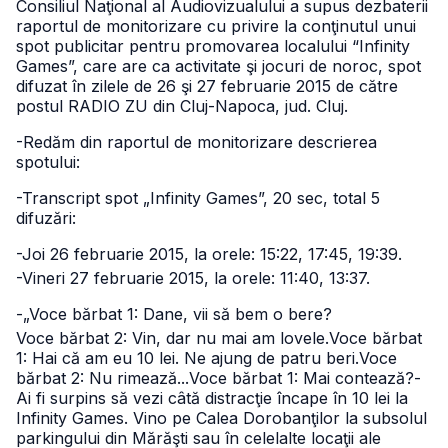
Consiliul Naţional al Audiovizualului a supus dezbaterii
raportul de monitorizare cu privire la conţinutul unui
spot publicitar pentru promovarea localului “Infinity
Games”, care are ca activitate şi jocuri de noroc, spot
difuzat în zilele de 26 şi 27 februarie 2015 de către
postul RADIO ZU din Cluj-Napoca, jud. Cluj.
-Redăm din raportul de monitorizare descrierea
spotului:
-Transcript spot „Infinity Games”, 20 sec, total 5
difuzări:
-Joi 26 februarie 2015, la orele: 15:22, 17:45, 19:39.
-Vineri 27 februarie 2015, la orele: 11:40, 13:37.
-„Voce bărbat 1: Dane, vii să bem o bere?
Voce bărbat 2: Vin, dar nu mai am lovele.
Voce bărbat
1: Hai că am eu 10 lei. Ne ajung de patru beri.
Voce
bărbat 2: Nu rimează...
Voce bărbat 1: Mai contează?
-
Ai fi surpins să vezi câtă distracţie încape în 10 lei la
Infinity Games. Vino pe Calea Dorobanţilor la subsolul
parkingului din Mărăşti sau în celelalte locaţii ale