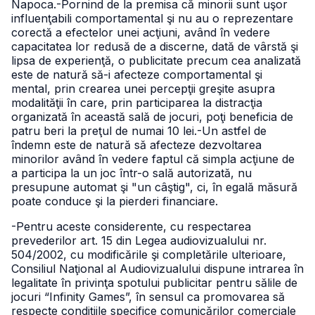
Napoca.
-Pornind de la premisa că minorii sunt uşor
influenţabili comportamental şi nu au o reprezentare
corectă a efectelor unei acţiuni, având în vedere
capacitatea lor redusă de a discerne, dată de vârstă şi
lipsa de experienţă, o publicitate precum cea analizată
este de natură să-i afecteze comportamental şi
mental, prin crearea unei percepţii greşite asupra
modalităţii în care, prin participarea la distracţia
organizată în această sală de jocuri, poţi beneficia de
patru beri la preţul de numai 10 lei.
-Un astfel de
îndemn este de natură să afecteze dezvoltarea
minorilor având în vedere faptul că simpla acţiune de
a participa la un joc într-o sală autorizată, nu
presupune automat şi "un câştig", ci, în egală măsură
poate conduce şi la pierderi financiare.
-Pentru aceste considerente, cu respectarea
prevederilor art. 15 din Legea audiovizualului nr.
504/2002, cu modificările şi completările ulterioare,
Consiliul Naţional al Audiovizualului dispune intrarea în
legalitate în privinţa spotului publicitar pentru sălile de
jocuri “Infinity Games”, în sensul ca promovarea să
respecte condiţiile specifice comunicărilor comerciale