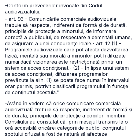
-Conform prevederilor invocate din Codul
audiovizualului:
- art. 93 - Comunicările comerciale audiovizuale
trebuie să respecte, indiferent de formă şi de durată,
principiile de protecţie a minorului, de informare
corectă a publicului, de respectare a demnităţii umane,
de asigurare a unei concurenţe loiale.
- art. 12 (1) -
Programele audiovizuale care pot afecta dezvoltarea
fizică, mentală sau morală a minorilor pot fi difuzate
numai dacă vizionarea este restricţionată printr-un
sistem de acces condiţionat.
- (2) - În lipsa unui sistem
de acces condiţionat, difuzarea programelor
prevăzute la alin. (1) se poate face numai în intervalul
orar permis, potrivit clasificării programului în funcţie
de conţinutul acestuia."
-Având în vedere că orice comunicare comercială
audiovizuală trebuie să respecte, indiferent de formă şi
de durată, principiile de protecţie a copiilor, membrii
Consiliului au constatat că, prin mesajul transmis la o
oră accesibilă oricărei categorii de public, conţinutul
spotului difuzat a fost de natură să afecteze