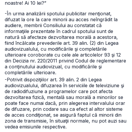
noastre! Ai 10 lei?”
-În urma analizării spotului publicitar menţionat,
difuzat la ore la care minorii au acces neîngrădit la
audiere, membrii Consiliului au constatat că
informaţiile prezentate în cadrul spotului sunt de
natură să afecteze dezvoltarea morală a acestora,
fiind încălcate prevederile art. 39 alin. (2) din Legea
audiovizualului, cu modificările şi completările
ulterioare coroborate cu cele ale articolelor 93 şi 12
din Decizia nr. 220/2011 privind Codul de reglementare
a conţinutului audiovizual, cu modificările şi
completările ulterioare.
-Potrivit dispoziţiilor art. 39 alin. 2 din Legea
audiovizualului, difuzarea în serviciile de televiziune şi
de radiodifuziune a programelor care pot afecta
dezvoltarea fizică, mentală sau morală a minorilor se
poate face numai dacă, prin alegerea intervalului orar
de difuzare, prin codare sau ca efect al altor sisteme
de acces condiţionat, se asigură faptul că minorii din
zona de transmisie, în situaţii normale, nu pot auzi sau
vedea emisiunile respective.