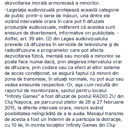
dezvoltarea morală armonioasă a minorilor.
-Legislaţia audiovizuală protejează această categorie
de public printr-o serie de măsuri, una dintre ele
vizând intervalele orare în care pot fi difuzate
producţiile audiovizuale, indiferent că acestea sunt
emisiuni de divertisment, informative ori publicitate.
-
Astfel, art. 39 alin. (2) din Legea audiovizualului
prevede că difuzarea în serviciile de televiziune şi de
radiodifuziune a programelor care pot afecta
dezvoltarea fizică, mentală sau morală a minorilor se
poate face numai dacă, prin alegerea intervalului orar
de difuzare, prin codare sau ca efect al altor sisteme
de acces condiţionat, se asigură faptul că minorii din
zona de transmisie, în situaţii normale, nu pot auzi sau
vedea emisiunile respective.
-Or, aşa cum rezultă din
raportul de monitorizare, spotul pentru localul
“Infinity Games” a fost difuzat de postul RADIO ZU din
Cluj Napoca, pe parcursul zilelor de 26 şi 27 februarie
2015, la diferite intervale orare, minorii având
posibilitatea neîngrădită de a le audia. Mesajul transmis
de acesta a fost un îndemn de a participa la distracţie,
cu 10 lei, în incinta locaţiilor Infinity Games din Cluj-