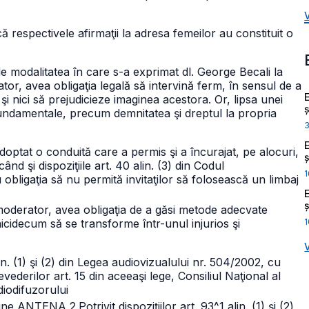
ă respectivele afirmaţii la adresa femeilor au constituit o
e modalitatea în care s-a exprimat dl. George Becali la
ator, avea obligaţia legală să intervină ferm, în sensul de a
şi nici să prejudicieze imaginea acestora. Or, lipsa unei
ș
 fundamentale, precum demnitatea şi dreptul la propria
doptat o conduită care a permis şi a încurajat, pe alocuri,
ș
ând şi dispoziţiile art. 40 alin. (3) din Codul
1
 obligaţia să nu permită invitaţilor să folosească un limbaj
ș
e moderator, avea obligaţia de a găsi metode adecvate
1
 nicidecum să se transforme într-unul injurios şi
in. (1) şi (2) din Legea audiovizualului nr. 504/2002, cu
vederilor art. 15 din aceeaşi lege, Consiliul Naţional al
diodifuzorului
iune ANTENA 2.
Potrivit dispoziţiilor art. 93^1 alin. (1) şi (2)