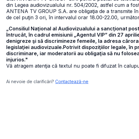
din Legea audiovizualului
nr. 504/2002, astfel cum a fost
ANTENA TV GROUP S.A. are obligaţia de a transmite în 
de cel puţin 3 ori, în intervalul orar 18.00-22.00, următor
„Consiliul Naţional al Audiovizualului a sancţionat po
întrucât, în cadrul emisiunii „Agentul VIP” din 27 april
denigreze şi să discrimineze femeile, la adresa cărora a
legislaţiei audiovizuale.Potrivit dispoziţiilor legale, î
discriminare, iar moderatorii au obligaţia să nu folosea
injurios."
Vă atragem atenţia că textul nu poate fi difuzat în calupur
Ai nevoie de clarificări?
Contactează-ne