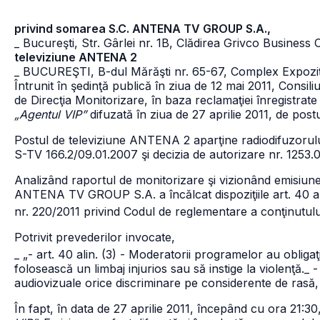
privind somarea S.C. ANTENA TV GROUP S.A.,
_ Bucureşti, Str. Gârlei nr. 1B, Clădirea Grivco Business 
televiziune ANTENA 2
_ BUCUREŞTI, B-dul Mărăşti nr. 65-67, Complex Expoziţi
Întrunit în şedinţă publică în ziua de 12 mai 2011, Consili
de Direcţia Monitorizare, în baza reclamaţiei înregistrat
„Agentul VIP”
difuzată în ziua de 27 aprilie 2011, de po
Postul de televiziune ANTENA 2 aparţine radiodifuzoru
S-TV 166.2/09.01.2007 şi decizia de autorizare nr. 1253.0
Analizând raportul de monitorizare şi vizionând emisiune
ANTENA TV GROUP S.A. a încălcat dispoziţiile art. 40 alin.
nr. 220/2011 privind Codul de reglementare a conţinutulu
Potrivit prevederilor invocate,
_ „- art. 40 alin. (3) - Moderatorii programelor au obligaţ
folosească un limbaj injurios sau să instige la violenţă.
_ -
audiovizuale orice discriminare pe considerente de rasă, r
În fapt, în data de 27 aprilie 2011, începând cu ora 21:3