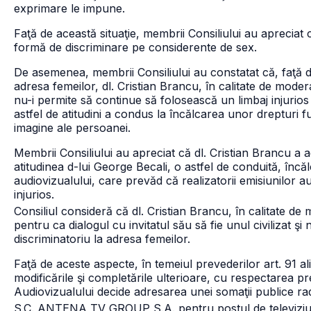
exprimare le impune.
Faţă de această situaţie, membrii Consiliului au apreciat c
formă de discriminare pe considerente de sex.
De asemenea, membrii Consiliului au constatat că, faţă d
adresa femeilor, dl. Cristian Brancu, în calitate de moder
nu-i permite să continue să folosească un limbaj injurios 
astfel de atitudini a condus la încălcarea unor drepturi
imagine ale persoanei.
Membrii Consiliului au apreciat că dl. Cristian Brancu a a
atitudinea d-lui George Becali, o astfel de conduită, încălc
audiovizualului, care prevăd că realizatorii emisiunilor au
injurios.
Consiliul consideră că dl. Cristian Brancu, în calitate d
pentru ca dialogul cu invitatul său să fie unul civilizat şi
discriminatoriu la adresa femeilor.
Faţă de aceste aspecte, în temeiul prevederilor art. 91 al
modificările şi completările ulterioare, cu respectarea pre
Audiovizualului decide adresarea unei somaţii publice ra
S.C. ANTENA TV GROUP S.A. pentru postul de televiz