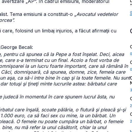
L
 avertizare „AP”. În cadrul emisiunii, moderatorul
ist. Tema emisiunii a constituit-o „
Avocatul vedetelor
orcea”.
i care, folosind un limbaj injurios, a făcut afirmaţii cu
„George Becali:
, pentru că spunea că la Pepe a fost înşelat. Deci, aicea
e, care s-a terminat cu un final. Acolo a fost vorba de
omnişoarei la un lucru foarte important, care să rămână în
ă. Căci, domnişoară, că spunea, domne, zice, femeia care
un aşa, ca să-i intre bine în cap şi la toate femeile. Nu sunt
 dar totuşi şi ţineţi minte lucrurile astea: bărbatul care
 ne judecă în momentul în care spunem lucrul ăsta, nu
2
atul care înşală, scoate pălăria, o flutură şi pleacă şi-şi
 1.000 euro, ca să faci sex cu mine, la un bărbat. Un
 pleacă. O femeie nu poate cumpăra un bărbat, o femeie
2
ine, nu mă refer la unul căsătorit, chiar la unul