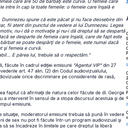
emeie care are 50 de bărbaţi este curvă. O femeie care
e intre în cap la toate femeile: o femeie care înşală e
 Dumnezeu spune că este păcat şi nu face deosebire din
Dar, fii atent din punctul de vedere al lui Dumnezeu. Legea
motiv, nu-i dă o motivaţie şi nu-i dă dreptul să se despartă
dacă se desparte de femeia care înşală, care de fapt este
n bărbat se poate despărţi de o femeie, este numai dacă
t şi femeia e curvă.
l... E părea lui, trebuie să o respectăm.”
, făcute în cadrul ediţiei emisiunii
"Agentul VIP"
din 27
vederile art. 47 alin. (2) din Codul audiovizualului,
diovizuale orice discriminare pe considerente de rasă,
ea faptul că afirmaţii de natura celor făcute de dl. George
u a intervenit în sensul de a stopa discursul acestuia şi de
impul emisiunii.
2
 de situaţie, moderatorul emisiunii trebuia să pună în vedere
iterii de sex nu pot fi făcute într-un program audiovizual şi
2
ta să se încadreze în limitele pe care dreptul la liberă