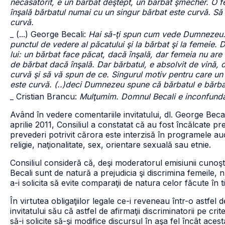
necăsătorit, e un bărbat deştept, un bărbat şmecher. O f
înşală bărbatul numai cu un singur bărbat este curvă. Să l
curvă.
_ (...) George Becali:
Hai să-ţi spun cum vede Dumnezeu.
punctul de vedere al păcatului şi la bărbat şi la femeie. 
lui: un bărbat face păcat, dacă înşală, dar femeia nu are 
de bărbat dacă înşală. Dar bărbatul, e absolvit de vină, 
curvă şi să vă spun de ce. Singurul motiv pentru care u
este curvă. (..)deci Dumnezeu spune că bărbatul e bărba
_ Cristian Brancu:
Mulţumim. Domnul Becali e inconfundabi
Având în vedere comentariile invitatului, dl. George Becali
aprilie 2011, Consiliul a constatat că au fost încălcate pre
prevederi potrivit cărora este interzisă în programele au
religie, naţionalitate, sex, orientare sexuală sau etnie.
Consiliul consideră că, deşi moderatorul emisiunii cunoşt
Becali sunt de natură a prejudicia şi discrimina femeile, n
a-i solicita să evite comparaţii de natura celor făcute în t
În virtutea obligaţiilor legale ce-i reveneau într-o astfel
invitatului său că astfel de afirmaţii discriminatorii pe cr
să-i solicite să-şi modifice discursul în aşa fel încât aces