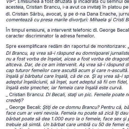
VIP”
. Emisiunea a fost difuzată şi încadrată cu semnul de
acesteia, Cristian Brancu, i-a avut ca invitaţi în platou pe
dl. Cristian Sârbu, avocat, şi pe d-na Dana Enache, jurnal
comentează cu presa marile divorţuri: Mihaela şi Cristi B
În timpul emisiunii, a intervenit telefonic dl. George Becal
caracter discriminator la adresa femeilor.
Spre exemplificare redăm din raportul de monitorizare: 
Dl Brancu, aş vrea să-i răspund eu domnişoarei jurnaliste
nu a fost vorba de înşelat, aicea a fost vorba de dragost
altceva. Dar, de ce am intervenit. Aş vrea să-i răspund d
cap tuturor femeilor care ascultă acum şi care n-ascult
înşală şi bărbatul care înşală, că de ce. Şi aş vrea să-i sp
adeptul înşelăciunii, să înşel, sunt adeptul să fii om fidel,
înşală este şmecher, iar femeia care înşală este curvă.
_ Cristian Brancu:
Dl Becali, staţi un pic. Femeile poate
credeţi?
_ George Becali:
Ştiţi de ce domnu Brancu? Pentru că, bărb
face cum ar veni nevoia. Femeia nu poate să zică îţi dau
bărbat poate să dea 1.000 euro la o femeie, face sex şi
trebuie să simtă. Un bărbat care umblă cu 50 de femei e, b