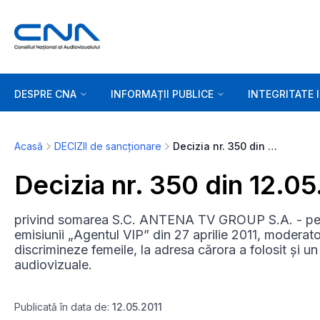
DESPRE CNA
INFORMAȚII PUBLICE
INTEGRITATE 
Acasă
DECIZII de sancționare
Decizia nr. 350 din 12.05.2011
Decizia nr. 350 din 12.05
privind somarea S.C. ANTENA TV GROUP S.A. - pent
emisiunii „Agentul VIP” din 27 aprilie 2011, moderator
discrimineze femeile, la adresa cărora a folosit și un 
audiovizuale.
Publicată în data de:
12.05.2011