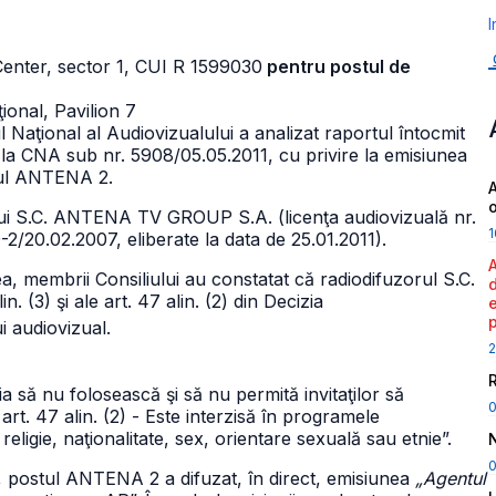
I
Center, sector 1,
CUI R 1599030
pentru postul de
onal, Pavilion 7
ul Naţional al Audiovizualului a analizat raportul întocmit
e la CNA sub nr. 5908/05.05.2011, cu privire la emisiunea
stul ANTENA 2.
A
lui S.C. ANTENA TV GROUP S.A. (licenţa audiovizuală nr.
1
-2/20.02.2007, eliberate la data de 25.01.2011).
a, membrii Consiliului au constatat că radiodifuzorul S.C.
 (3) şi ale art. 47 alin. (2) din Decizia
i audiovizual.
2
ia să nu folosească şi să nu permită invitaţilor să
 art. 47 alin. (2) - Este interzisă în programele
eligie, naţionalitate, sex, orientare sexuală sau etnie”.
0
0, postul ANTENA 2 a difuzat, în direct, emisiunea
„Agentul