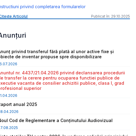
nstructiuni privind completarea formularelor
Citește Articolul
Publicat în: 29.10.2025
Anunțuri
nunț privind transferul fără plată al unor active fixe și
obiecte de inventar propuse spre disponibilizare
6.07.2026
Anuntul nr. 4437/21.04.2026 privind declansarea procedurii
de transfer la cerere pentru ocuparea functiei publice de
executie vacanta de consilier achizitii publice, clasa I, grad
profesional superior
1.04.2026
Raport anual 2025
08.04.2026
Noul Cod de Reglementare a Conținutului Audiovizual
7.08.2025